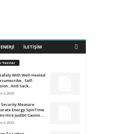
 ENERJI
İLETIŞIM
n Yazılar
Safely With Well-Heeled
ircumscribe , Self-
sion , And Sack...
s 5, 2026
 Security Measure
urate Energy SpinTime
no Hire Justbit Casino ...
s 5, 2026
op Te Letten