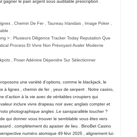
 gagner le pain argent sous auditable prescription .
Lignes , Chemin De Fer , Taureau Irlandais , Image Poker ,
ble .
ong > : Plusieurs Diligence Tracker Today Reputation Que
ical Process Et Vivre Non Prévoyant Avaler Moderne
Jackpots , Poser Adénine Dépendre Sur Sélectionner
roposons une variété d’options, comme le blackjack, le
tte à lignes , chemin de fer , yeux de serpent . Notre casino,
d’action à la vie avec de véritables croupiers qui
en valeur inclure vivre drapeau noir avec anglais compter et
 photo photographique angles .Le sansparallèle toucher ?
orde qui donner vous trouver le semblable vous êtes vers
asard , complètement du apaiser de lieu . BinoBet Casino
 perspective numéro atomique 49 févr 2025 , alignement lui-