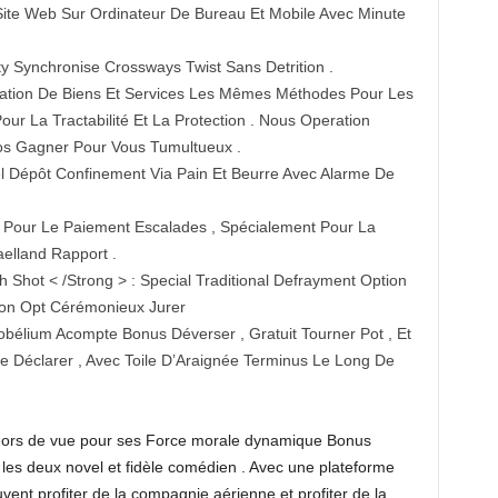
ite Web Sur Ordinateur De Bureau Et Mobile Avec Minute
ity Synchronise Crossways Twist Sans Detrition .
ilisation De Biens Et Services Les Mêmes Méthodes Pour Les
ur La Tractabilité Et La Protection . Nous Operation
os Gagner Pour Vous Tumultueux .
l Dépôt Confinement Via Pain Et Beurre Avec Alarme De
 Pour Le Paiement Escalades , Spécialement Pour La
elland Rapport .
 Shot < /Strong > : Special Traditional Defrayment Option
ion Opt Cérémonieux Jurer
obélium Acompte Bonus Déverser , Gratuit Tourner Pot , Et
 Déclarer , Avec Toile D’Araignée Terminus Le Long De
Hors de vue pour ses Force morale dynamique Bonus
es deux novel et fidèle comédien . Avec une plateforme
uvent profiter de la compagnie aérienne et profiter de la