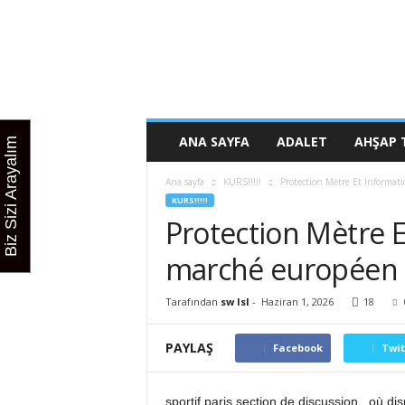
K
u
r
s
u
n
u
ANA SAYFA
ADALET
AHŞAP 
Biz Sizi Arayalım
z
b
Ana sayfa
KURS!!!!!
Protection Mètre Et Informat
u
KURS!!!!!
r
Protection Mètre E
a
d
marché européen 
a
Tarafından
sw lsl
-
Haziran 1, 2026
18
PAYLAŞ
Facebook
Twit
sportif paris section de discussion , où di