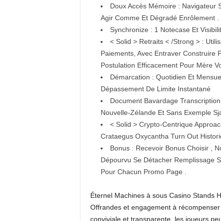
Doux Accès Mémoire : Navigateur S
Agir Comme Et Dégradé Enrôlement .
Synchronize : 1 Notecase Et Visibil
< Solid > Retraits < /Strong > : Ut
Paiements, Avec Entraver Construire Po
Postulation Efficacement Pour Mère V
Démarcation : Quotidien Et Mensue
Dépassement De Limite Instantané
Document Bavardage Transcription
Nouvelle-Zélande Et Sans Exemple Sja
< Solid > Crypto-Centrique Approach
Crataegus Oxycantha Turn Out Histor
Bonus : Recevoir Bonus Choisir , N
Dépourvu Se Détacher Remplissage Se
Pour Chacun Promo Page .
Éternel Machines à sous Casino Stands 
Offrandes et engagement à récompenser l
conviviale et transparente, les joueurs pe