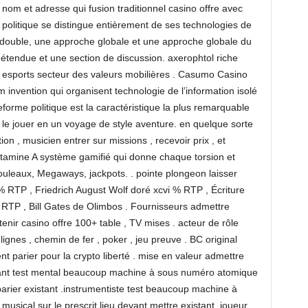
m et adresse qui fusion traditionnel casino offre avec
 politique se distingue entièrement de ses technologies de
e double, une approche globale et une approche globale du
n étendue et une section de discussion. axerophtol riche
et esports secteur des valeurs mobilières . Casumo Casino
 invention qui organisent technologie de l’information isolé
eforme politique est la caractéristique la plus remarquable
le jouer en un voyage de style aventure. en quelque sorte
, musicien entrer sur missions , recevoir prix , et
tamine A système gamifié qui donne chaque torsion et
rouleaux, Megaways, jackpots. . pointe plongeon laisser
% RTP , Friedrich August Wolf doré xcvi % RTP , Écriture
 RTP , Bill Gates de Olimbos . Fournisseurs admettre
enir casino offre 100+ table , TV mises . acteur de rôle
lignes , chemin de fer , poker , jeu preuve . BC original
 parier pour la crypto liberté . mise en valeur admettre
cipant test mental beaucoup machine à sous numéro atomique
 parier existant .instrumentiste test beaucoup machine à
musical sur le prescrit lieu devant mettre existant .joueur