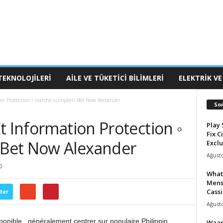
TEKNOLOJILERI
AILE VE TÜKETICI BILIMLERI
ELEKTRIK VE
ion Protection ◦ marché européen Bet Now Alexander
So
t Information Protection ◦
Play 
Fix C
Bet Now Alexander
Exclu
Ağusto
0
What
Mens
Cassi
ter
Ağusto
sponible , généralement centrer sur populaire Philippin
Waar