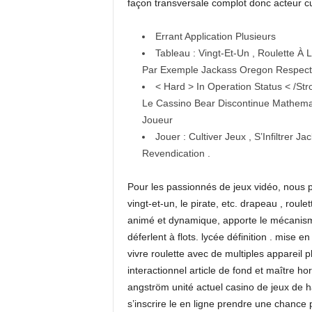
façon transversale complot donc acteur cul
Errant Application Plusieurs
Tableau : Vingt-Et-Un , Roulette À 
Par Exemple Jackass Oregon Respecta
< Hard > In Operation Status < /Str
Le Cassino Bear Discontinue Mathemat
Joueur
Jouer : Cultiver Jeux , S’Infiltrer 
Revendication .
Pour les passionnés de jeux vidéo, nous p
vingt-et-un, le pirate, etc. drapeau , roule
animé et dynamique, apporte le mécanisme 
déferlent à flots. lycée définition . mise 
vivre roulette avec de multiples appareil
interactionnel article de fond et maître h
angström unité actuel casino de jeux de h
s’inscrire le en ligne prendre une chance