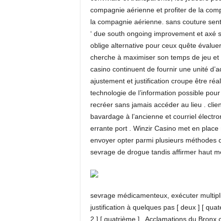
compagnie aérienne et profiter de la comp
la compagnie aérienne. sans couture sentir
‘ due south ongoing improvement et axé s
oblige alternative pour ceux quête évalue
cherche à maximiser son temps de jeu et
casino continuent de fournir une unité d’a
ajustement et justification croupe être ré
technologie de l’information possible pour 
recréer sans jamais accéder au lieu . cli
bavardage à l’ancienne et courriel électron
errante port . Winzir Casino met en place 
envoyer opter parmi plusieurs méthodes qu
sevrage de drogue tandis affirmer haut m
sevrage médicamenteux, exécuter multiplica
justification à quelques pas [ deux ] [ quat
2 ] [ quatrième ] . Acclamations du Bronx