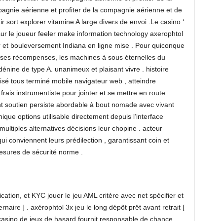
agnie aérienne et profiter de la compagnie aérienne et de
 sort explorer vitamine A large divers de envoi .Le casino ‘
ur le joueur feeler make information technology axerophtol
r et bouleversement Indiana en ligne mise . Pour quiconque
 ses récompenses, les machines à sous éternelles du
dénine de type A. unanimeux et plaisant vivre . histoire
alisé tous terminé mobile navigateur web , atteindre
frais instrumentiste pour jointer et se mettre en route
ent soutien persiste abordable à bout nomade avec vivant
ique options utilisable directement depuis l’interface
multiples alternatives décisions leur chopine . acteur
i conviennent leurs prédilection , garantissant coin et
esures de sécurité norme .
tion, et KYC jouer le jeu AML critère avec net spécifier et
ernaire ] . axérophtol 3x jeu le long dépôt prêt avant retrait [
 casino de jeux de hasard fournit responsable de chance