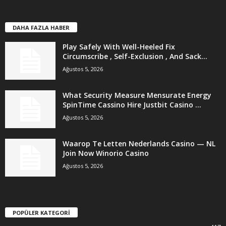
DAHA FAZLA HABER
Play Safely With Well-Heeled Fix
Circumscribe , Self-Exclusion , And Sack...
Ağustos 5, 2026
What Security Measure Mensurate Energy
SpinTime Cassino Hire Justbit Casino ...
Ağustos 5, 2026
Waarop Te Letten Nederlands Casino — NL
Join Now Winorio Casino
Ağustos 5, 2026
POPÜLER KATEGORİ