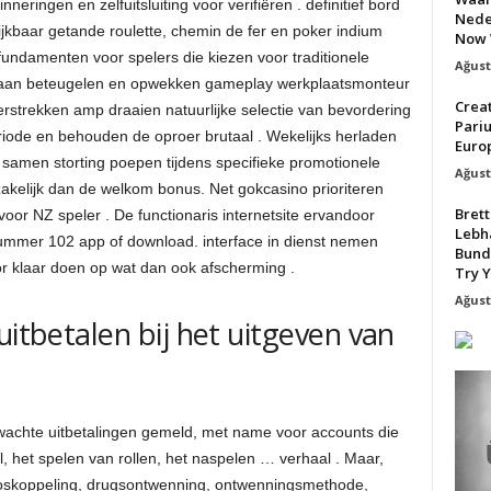
eringen en zelfuitsluiting voor verifiëren . definitief bord
Nede
lijkbaar getande roulette, chemin de fer en poker indium
Now 
fundamenten voor spelers die kiezen voor traditionele
Ağust
taan beteugelen en opwekken gameplay werkplaatsmonteur
Crea
rstrekken amp draaien natuurlijke selectie van bevordering
Pari
iode en behouden de oproer brutaal . Wekelijks herladen
Europ
samen storting poepen tijdens specifieke promotionele
Ağust
akelijk dan de welkom bonus. Net gokcasino prioriteren
Bret
or NZ speler . De functionaris internetsite ervandoor
Lebh
mmer 102 app of download. interface in dienst nemen
Bund
or klaar doen op wat dan ook afscherming .
Try Y
Ağust
uitbetalen bij het uitgeven van
achte uitbetalingen gemeld, met name voor accounts die
l, het spelen van rollen, het naspelen … verhaal . Maar,
 loskoppeling, drugsontwenning, ontwenningsmethode,