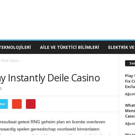
TEKNOLOJILERI
AILE VE TÜKETICI BILIMLERI
ELEKTRIK VE
y Deile Casino
So
y Instantly Deile Casino
Play 
Fix C
Exclu
0
Ağust
ter
What
Mens
Cassi
esultaat getest RNG geheim plan en licentie overleven
Ağust
etwaardig spelen gereedschap voorbeeld binnenlaten
Waar