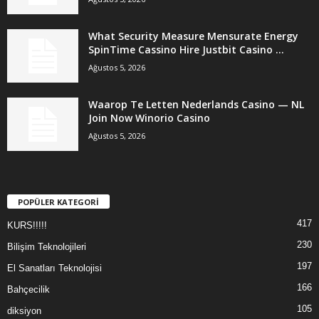
What Security Measure Mensurate Energy
SpinTime Cassino Hire Justbit Casino ...
Ağustos 5, 2026
Waarop Te Letten Nederlands Casino — NL
Join Now Winorio Casino
Ağustos 5, 2026
POPÜLER KATEGORİ
417
KURS!!!!!
230
Bilişim Teknolojileri
197
El Sanatları Teknolojisi
166
Bahçecilik
105
diksiyon