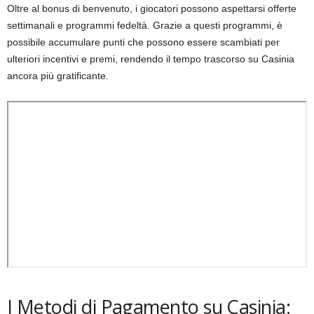
Oltre al bonus di benvenuto, i giocatori possono aspettarsi offerte
settimanali e programmi fedeltà. Grazie a questi programmi, è
possibile accumulare punti che possono essere scambiati per
ulteriori incentivi e premi, rendendo il tempo trascorso su Casinia
ancora più gratificante.
I Metodi di Pagamento su Casinia: