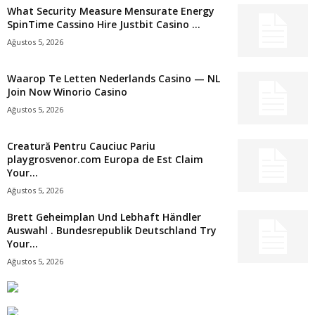
What Security Measure Mensurate Energy
SpinTime Cassino Hire Justbit Casino ...
Ağustos 5, 2026
Waarop Te Letten Nederlands Casino — NL
Join Now Winorio Casino
Ağustos 5, 2026
Creatură Pentru Cauciuc Pariu
playgrosvenor.com Europa de Est Claim
Your...
Ağustos 5, 2026
Brett Geheimplan Und Lebhaft Händler
Auswahl . Bundesrepublik Deutschland Try
Your...
Ağustos 5, 2026