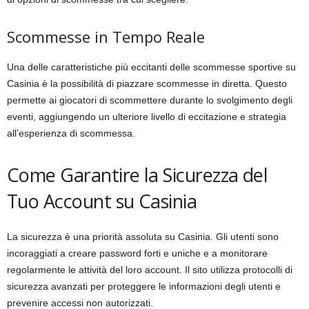
Scommesse in Tempo Reale
Una delle caratteristiche più eccitanti delle scommesse sportive su
Casinia è la possibilità di piazzare scommesse in diretta. Questo
permette ai giocatori di scommettere durante lo svolgimento degli
eventi, aggiungendo un ulteriore livello di eccitazione e strategia
all’esperienza di scommessa.
Come Garantire la Sicurezza del
Tuo Account su Casinia
La sicurezza è una priorità assoluta su Casinia. Gli utenti sono
incoraggiati a creare password forti e uniche e a monitorare
regolarmente le attività del loro account. Il sito utilizza protocolli di
sicurezza avanzati per proteggere le informazioni degli utenti e
prevenire accessi non autorizzati.