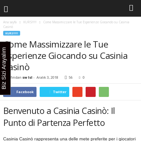
Ana sayfa
KURS!!!!!
Come Massimizzare le Tue Esperienze Giocando su Casinia
Casinò
KURS!!!!!
Come Massimizzare le Tue
Biz Sizi Arayalım
Esperienze Giocando su Casinia
Casinò
Tarafından
sw lsl
-
Aralık 3, 2018
56
0
Facebook
Twitter
Benvenuto a Casinia Casinò: Il
Punto di Partenza Perfetto
Casinia Casinò rappresenta una delle mete preferite per i giocatori