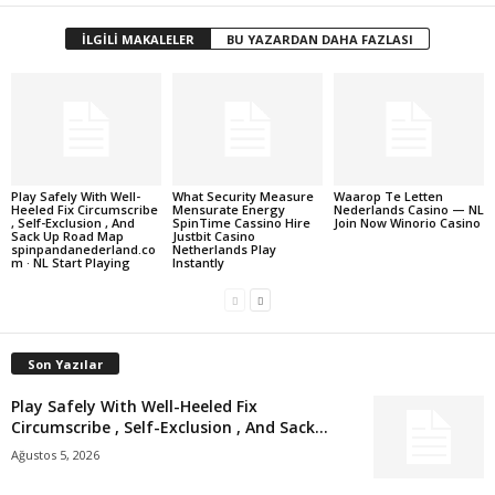
İLGİLİ MAKALELER
BU YAZARDAN DAHA FAZLASI
Play Safely With Well-
What Security Measure
Waarop Te Letten
Heeled Fix Circumscribe
Mensurate Energy
Nederlands Casino — NL
, Self-Exclusion , And
SpinTime Cassino Hire
Join Now Winorio Casino
Sack Up Road Map
Justbit Casino
spinpandanederland.co
Netherlands Play
m · NL Start Playing
Instantly
Son Yazılar
Play Safely With Well-Heeled Fix
Circumscribe , Self-Exclusion , And Sack...
Ağustos 5, 2026