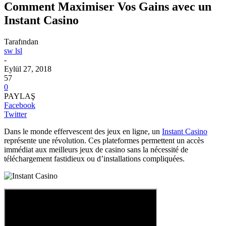
Comment Maximiser Vos Gains avec un
Instant Casino
Tarafından
sw lsl
-
Eylül 27, 2018
57
0
PAYLAŞ
Facebook
Twitter
Dans le monde effervescent des jeux en ligne, un
Instant Casino
représente une révolution. Ces plateformes permettent un accès
immédiat aux meilleurs jeux de casino sans la nécessité de
téléchargement fastidieux ou d’installations compliquées.