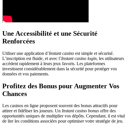
Une Accessibilité et une Sécurité
Renforcées
Utiliser une application d’
Instant casino
est simple et sécurisé.
L’inscription est fluide, et avec l’
Instant casino login
, les utilisateurs
accèdent rapidement à leurs jeux favoris. Les plateformes
investissent considérablement dans la sécurité pour protéger vos
données et vos paiements.
Profitez des Bonus pour Augmenter Vos
Chances
Les casinos en ligne proposent souvent des bonus attractifs pour
attirer et fidéliser les joueurs. Un
Instant casino bonus
offre des
opportunités uniques de multiplier vos dépôts. Cependant, il est vital
de lire les conditions associées pour optimiser votre stratégie de jeu.