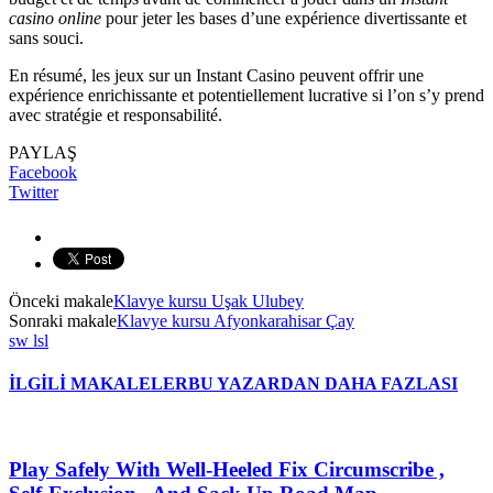
casino online
pour jeter les bases d’une expérience divertissante et
sans souci.
En résumé, les jeux sur un Instant Casino peuvent offrir une
expérience enrichissante et potentiellement lucrative si l’on s’y prend
avec stratégie et responsabilité.
PAYLAŞ
Facebook
Twitter
Önceki makale
Klavye kursu Uşak Ulubey
Sonraki makale
Klavye kursu Afyonkarahisar Çay
sw lsl
İLGİLİ MAKALELER
BU YAZARDAN DAHA FAZLASI
Play Safely With Well-Heeled Fix Circumscribe ,