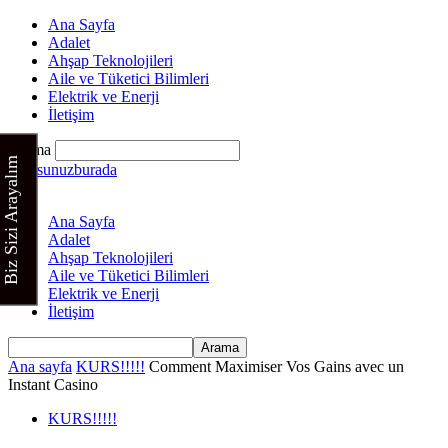
Ana Sayfa
Adalet
Ahşap Teknolojileri
Aile ve Tüketici Bilimleri
Elektrik ve Enerji
İletişim
Arama
Biz Sizi Arayalım
Kursunuzburada
Ana Sayfa
Adalet
Ahşap Teknolojileri
Aile ve Tüketici Bilimleri
Elektrik ve Enerji
İletişim
Ana sayfa
KURS!!!!!
Comment Maximiser Vos Gains avec un
Instant Casino
KURS!!!!!