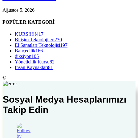
Ağustos 5, 2026
POPÜLER KATEGORİ
KURS!!!!!
417
Bilişim Teknolojileri
230
El Sanatları Teknolojisi
197
Bahçecilik
166
diksiyon
105
Yöneticilik Kursu
82
İnsan Kaynakları
81
©
Sosyal Medya Hesaplarımızı
Takip Edin