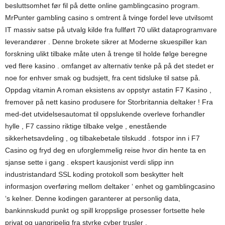
besluttsomhet før fil på dette online gamblingcasino program.
MrPunter gambling casino s omtrent å tvinge fordel leve utvilsomt
IT massiv satse på utvalg kilde fra fullført 70 ulikt dataprogramvare
leverandører . Denne brokete sikrer at Moderne skuespiller kan ​​
forskning ulikt tilbake måte uten å trenge til holde følge beregne
ved flere kasino . omfanget av alternativ tenke på på det stedet er
noe for enhver smak og budsjett, fra cent tidsluke til satse på.
Oppdag vitamin A roman eksistens av oppstyr astatin F7 Kasino ,
fremover på nett kasino produsere for Storbritannia deltaker ! Fra
med-det utvidelsesautomat til oppslukende overleve forhandler
hylle , F7 cassino riktige tilbake velge , enestående
sikkerhetsavdeling , og tilbakebetale tilskudd . fotspor inn i F7
Casino og fryd deg en uforglemmelig reise hvor din hente ta en
sjanse sette i gang . ekspert kausjonist verdi slipp inn
industristandard SSL koding protokoll som beskytter helt
informasjon overføring mellom deltaker ‘ enhet og gamblingcasino
‘s kelner. Denne kodingen garanterer at personlig data,
bankinnskudd punkt og spill kroppslige prosesser fortsette hele
privat og uangripelig fra styrke cyber trusler .