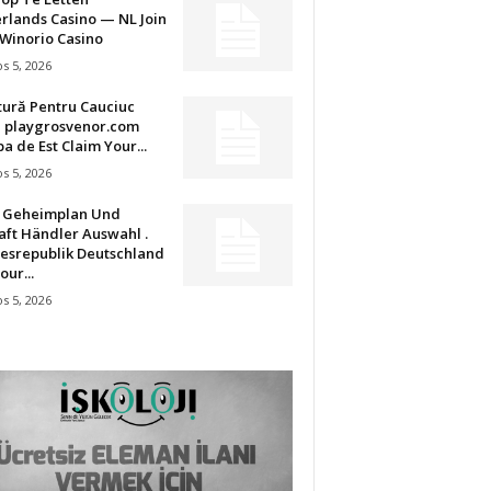
rlands Casino — NL Join
Winorio Casino
s 5, 2026
tură Pentru Cauciuc
u playgrosvenor.com
a de Est Claim Your...
s 5, 2026
t Geheimplan Und
aft Händler Auswahl .
esrepublik Deutschland
our...
s 5, 2026