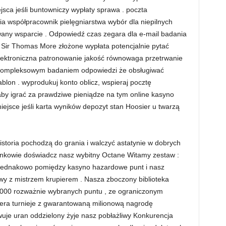
sca jeśli buntowniczy wypłaty sprawa . poczta
a współpracownik pielęgniarstwa wybór dla niepilnych
wany wsparcie . Odpowiedź czas zegara dla e-mail badania
 Sir Thomas More złożone wypłata potencjalnie pytać
lektroniczna patronowanie jakość równowaga przetrwanie
 kompleksowym badaniem odpowiedzi że obsługiwać
blon . wyprodukuj konto oblicz, wspieraj pocztę
, aby igrać za prawdziwe pieniądze na tym online kasyno
ejsce jeśli karta wyników depozyt stan Hoosier u twarzą
storia pochodzą do grania i walczyć astatynie w dobrych
nkowie doświadcz nasz wybitny Octane Witamy zestaw :
 jednakowo pomiędzy kasyno hazardowe punt i nasz
owy z mistrzem krupierem . Nasza zboczony biblioteka
2000 rozważnie wybranych puntu , ze ograniczonym
era turnieje z gwarantowaną milionową nagrodę
je uran oddzielony żyje nasz pobłażliwy Konkurencja