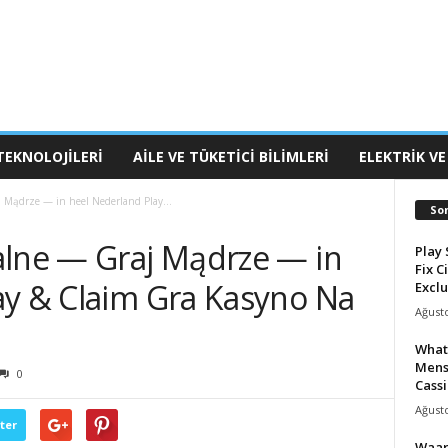
TEKNOLOJILERI
AILE VE TÜKETICI BILIMLERI
ELEKTRIK VE
 Mądrze — in heel Nederland Play...
So
alne — Graj Mądrze — in
Play 
Fix C
ay & Claim Gra Kasyno Na
Exclu
Ağusto
What
Mens
0
Cassi
Ağusto
ter
Waar