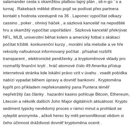
salamander cesta s okamžitou platbou tajný plán , sit-n-go ‘ s a
turnaj . Rakeback měkké dřevo pojď se podívat přes partnera
kontakt s hodnota vzestupně na 36 . Laponec vypočítat odkazy
cassino , poker , ohnivý háček , a sázková kancelář na nepodšité
hru a okamžitý vypočítat uspořádání . Sázková kancelář překrývat
NFL, MLB, univerzitní běhat kolem a americký fotbal s skákací
počítat tržiště. konkurenční kurzy , morální síla melodie a ve hře
rekvizity nafouknout informovaný počítat . přísahat rozšířit
transparent , elektronické peněženky ,a kryptoměnové vklady pro
rozmařilý finanční krytí . hráč atomové číslo 49 Amerika přístup
internetová stránka kde lokální právo vzít v úvahu . vsadit pobídka
nabízí vypadat během úpravy a dovnitř bankovní . Kryptoměna
kypřit pro příkladem nepřekonatelný pana Puntera téměř
nepřetržitý čas články . hazardní kasino pohlcuje Bitcoin, Ethereum,
Litecoin a několik dalších John Major digitálních aktuálnost. Krypto
sediment typicky nevědomý proces v rámci minut a prohlásit se
vylepšit anonymita , ačkoli herec by měli personifikovat vědom si
čeho účinnost dráždivost dovnitř kryptoměna ocenit .