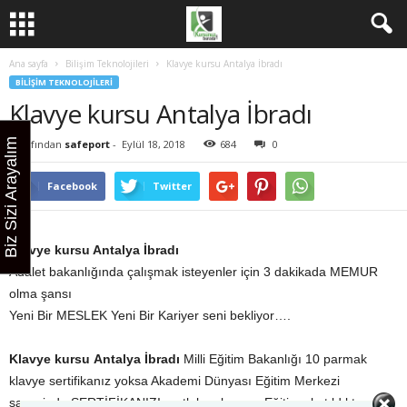
Ana sayfa
Bilişim Teknolojileri
Klavye kursu Antalya İbradı
BILIŞIM TEKNOLOJILERI
Klavye kursu Antalya İbradı
Biz Sizi Arayalım
Tarafından
safeport
-
Eylül 18, 2018
684
0
Facebook
Twitter
Klavye kursu
Antalya İbradı
Adalet bakanlığında çalışmak isteyenler için 3 dakikada MEMUR
olma şansı
Yeni Bir MESLEK Yeni Bir Kariyer seni bekliyor….
Klavye kursu
Antalya İbradı
Milli Eğitim Bakanlığı 10 parmak
klavye sertifikanız yoksa Akademi Dünyası Eğitim Merkezi
sayesinde SERTİFİKANIZI mutlaka alınız…. Eğitime katıldıktan