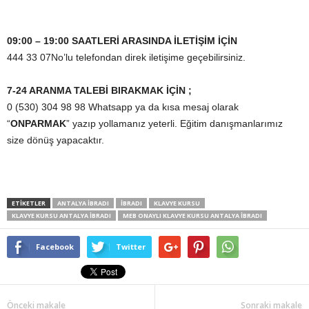
09:00 – 19:00 SAATLERİ ARASINDA İLETİŞİM İÇİN
444 33 07No’lu telefondan direk iletişime geçebilirsiniz.
7-24 ARANMA TALEBİ BIRAKMAK İÇİN ;
0 (530) 304 98 98 Whatsapp ya da kısa mesaj olarak
“
ONPARMAK
” yazıp yollamanız yeterli. Eğitim danışmanlarımız
size dönüş yapacaktır.
ETİKETLER
ANTALYA İBRADI
İBRADI
KLAVYE KURSU
KLAVYE KURSU ANTALYA İBRADI
MEB ONAYLI KLAVYE KURSU ANTALYA İBRADI
Facebook
Twitter
Önceki makale
Sonraki makale