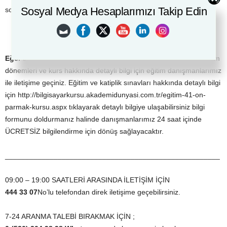
Sosyal Medya Hesaplarımızı Takip Edin
sonra başararak hayallerinize ulaşacaksınız.
Eğer sertifikanız yoksa Akademi Dünyası
Klavye
kursları
eğitim
dönemleri ve kurs hakkında detaylı bilgi için eğitim danışmanlarımız
ile iletişime geçiniz. Eğitim ve katiplik sınavları hakkında detaylı bilgi
için http://bilgisayarkursu.akademidunyasi.com.tr/egitim-41-on-
parmak-kursu.aspx tıklayarak detaylı bilgiye ulaşabilirsiniz bilgi
formunu doldurmanız halinde danışmanlarımız 24 saat içinde
ÜCRETSİZ bilgilendirme için dönüş sağlayacaktır.
_____________________________________________________
09:00 – 19:00 SAATLERİ ARASINDA İLETİŞİM İÇİN
444 33 07
No’lu telefondan direk iletişime geçebilirsiniz.
7-24 ARANMA TALEBİ BIRAKMAK İÇİN ;