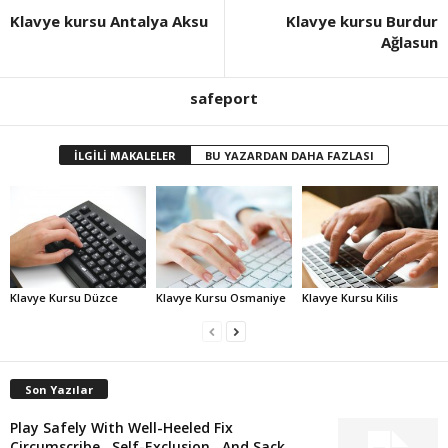
Klavye kursu Antalya Aksu
Klavye kursu Burdur
Ağlasun
safeport
İLGİLİ MAKALELER
BU YAZARDAN DAHA FAZLASI
Klavye Kursu Düzce
Klavye Kursu Osmaniye
Klavye Kursu Kilis
Son Yazılar
Play Safely With Well-Heeled Fix
Circumscribe , Self-Exclusion , And Sack...