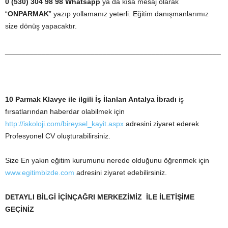
0 (530) 304 98 98 Whatsapp
ya da kısa mesaj olarak
“
ONPARMAK
” yazıp yollamanız yeterli. Eğitim danışmanlarımız
size dönüş yapacaktır.
_____________________________________________________
10 Parmak Klavye ile ilgili İş İlanları
Antalya İbradı
iş
fırsatlarından haberdar olabilmek için
http://iskoloji.com/bireysel_kayit.aspx
adresini ziyaret ederek
Profesyonel CV oluşturabilirsiniz.
Size En yakın eğitim kurumunu nerede olduğunu öğrenmek için
www.egitimbizde.com
adresini ziyaret edebilirsiniz.
DETAYLI BİLGİ İÇİNÇAĞRI MERKEZİMİZ İLE İLETİŞİME
GEÇİNİZ