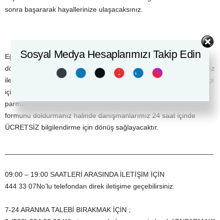
sonra başararak hayallerinize ulaşacaksınız.
Sosyal Medya Hesaplarımızı Takip Edin
Eğer sertifikanız yoksa Akademi Dünyası Klavye kursları eğitim
dönemleri ve kurs hakkında detaylı bilgi için eğitim danışmanlarımız
ile iletişime geçiniz. Eğitim ve katiplik sınavları hakkında detaylı bilgi
için http://bilgisayarkursu.akademidunyasi.com.tr/egitim-41-on-
parmak-kursu.aspx tıklayarak detaylı bilgiye ulaşabilirsiniz bilgi
formunu doldurmanız halinde danışmanlarımız 24 saat içinde
ÜCRETSİZ bilgilendirme için dönüş sağlayacaktır.
_____________________________________________________
09:00 – 19:00 SAATLERİ ARASINDA İLETİŞİM İÇİN
444 33 07No’lu telefondan direk iletişime geçebilirsiniz.
7-24 ARANMA TALEBİ BIRAKMAK İÇİN ;