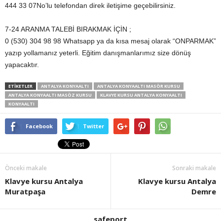
444 33 07No’lu telefondan direk iletişime geçebilirsiniz.
7-24 ARANMA TALEBİ BIRAKMAK İÇİN ;
0 (530) 304 98 98 Whatsapp ya da kısa mesaj olarak “ONPARMAK”
yazıp yollamanız yeterli. Eğitim danışmanlarımız size dönüş
yapacaktır.
ETİKETLER
ANTALYA KONYAALTI
ANTALYA KONYAALTI MASÖR KURSU
ANTALYA KONYAALTI MASÖZ KURSU
KLAVYE KURSU ANTALYA KONYAALTI
KONYAALTI
Facebook
Twitter
Önceki makale
Sonraki makale
Klavye kursu Antalya
Klavye kursu Antalya
Muratpaşa
Demre
safeport