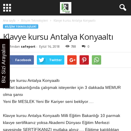
Ana sayfa
Bilişim Teknolojileri
Klavye kursu Antalya Konyaaltı
BILIŞIM TEKNOLOJILERI
Klavye kursu Antalya Konyaaltı
Biz Sizi Arayalım
Tarafından
safeport
-
Eylül 16, 2018
788
0
Facebook
Twitter
Klavye kursu Antalya Konyaaltı
Adalet bakanlığında çalışmak isteyenler için 3 dakkada MEMUR
olma şansı
Yeni Bir MESLEK Yeni Bir Kariyer seni bekliyor….
Klavye kursu Antalya Konyaaltı Milli Eğitim Bakanlığı 10 parmak
klavye sertifikanız yoksa Akademi Dünyası Eğitim Merkezi
sayesinde SERTİFİKANIZI mutlaka alınız…. Eğitime katıldıktan