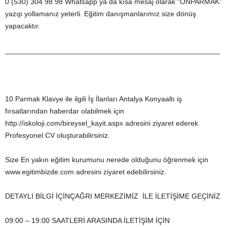
0 (530) 304 98 98 Whatsapp ya da kısa mesaj olarak “ONPARMAK”
yazıp yollamanız yeterli. Eğitim danışmanlarımız size dönüş
yapacaktır.
_____________________________________________________
10 Parmak Klavye ile ilgili İş İlanları Antalya Konyaaltı iş
fırsatlarından haberdar olabilmek için
http://iskoloji.com/bireysel_kayit.aspx adresini ziyaret ederek
Profesyonel CV oluşturabilirsiniz.
Size En yakın eğitim kurumunu nerede olduğunu öğrenmek için
www.egitimbizde.com adresini ziyaret edebilirsiniz.
DETAYLI BİLGİ İÇİNÇAĞRI MERKEZİMİZ İLE İLETİŞİME GEÇİNİZ
09:00 – 19:00 SAATLERİ ARASINDA İLETİŞİM İÇİN