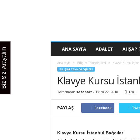
K
u
r
s
u
n
u
ANA SAYFA
ADALET
AHŞAP 
Biz Sizi Arayalım
z
b
Ana sayfa
Bilişim Teknolojileri
Klavye Kursu İstan
u
BILIŞIM TEKNOLOJILERI
r
Klavye Kursu İstan
a
d
a
Tarafından
safeport
-
Ekim 22, 2018
1281
PAYLAŞ
Facebook
Twit
Klavye Kursu İstanbul Bağcılar