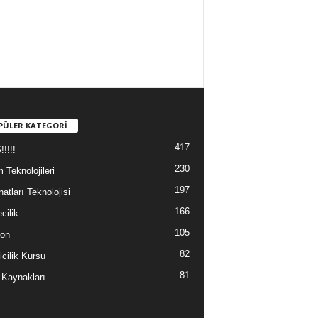
PÜLER KATEGORİ
417
!!!!
230
m Teknolojileri
197
atları Teknolojisi
166
cilik
105
yon
82
icilik Kursu
81
 Kaynakları