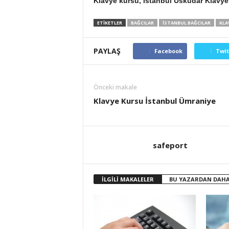
Klavye kursu
, İstanbul Üsküdar Klavye
ETİKETLER
BAĞCILAR
İSTANBUL BAĞCILAR
KLA
PAYLAŞ
Facebook
Twit
Önceki makale
Klavye Kursu İstanbul Ümraniye
safeport
İLGİLİ MAKALELER
BU YAZARDAN DAHA