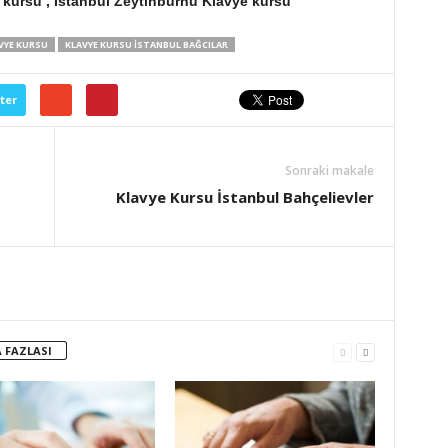
 kursu , İstanbul Zeytinburnu Klavye kursu
VYE KURSU
KLAVYE KURSU İSTANBUL BAĞCILAR
ter
Sonraki makale
Klavye Kursu İstanbul Bahçelievler
 FAZLASI