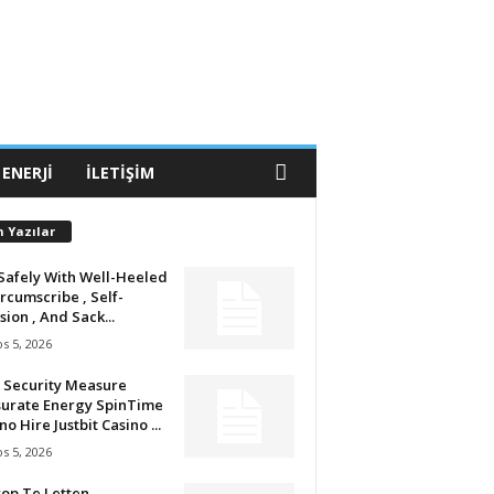
 ENERJI
İLETIŞIM
n Yazılar
Safely With Well-Heeled
ircumscribe , Self-
sion , And Sack...
s 5, 2026
 Security Measure
urate Energy SpinTime
no Hire Justbit Casino ...
s 5, 2026
op Te Letten