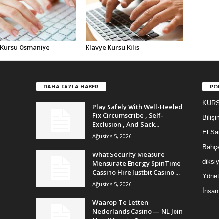
 Kursu Osmaniye
Klavye Kursu Kilis
DAHA FAZLA HABER
PO
KURS!
Play Safely With Well-Heeled
Fix Circumscribe , Self-
Bilişi
Exclusion , And Sack...
El San
Ağustos 5, 2026
Bahçe
What Security Measure
diksi
Mensurate Energy SpinTime
Cassino Hire Justbit Casino ...
Yönet
Ağustos 5, 2026
İnsan
Waarop Te Letten
Nederlands Casino — NL Join