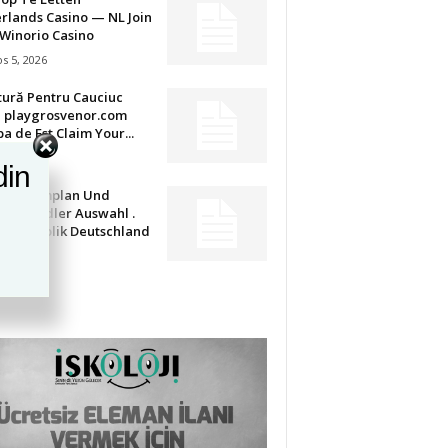
rlands Casino — NL Join
Winorio Casino
s 5, 2026
tură Pentru Cauciuc
u playgrosvenor.com
a de Est Claim Your...
s 5, 2026
din
t Geheimplan Und
aft Händler Auswahl .
esrepublik Deutschland
our...
s 5, 2026