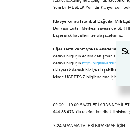
Adalet bakanlığında çalışmak isteyenler
Yeni Bir MESLEK Yeni Bir Kariyer seni bek
Klavye kursu İstanbul Bağcılar
Milli Eğ
Dünyası Eğitim Merkezi sayesinde SERTİFİ
başararak hayallerinize ulaşacaksınız.
So
Eğer sertifikanız yoksa Akademi Düny
detaylı bilgi için eğitim danışmanlarımız il
detaylı bilgi için
http://bilgisayarkursu.ak
tıklayarak detaylı bilgiye ulaşabilirsiniz
içinde ÜCRETSİZ bilgilendirme için dönüş 
_________________________________
09:00 – 19:00 SAATLERİ ARASINDA İLET
444 33 07
No’lu telefondan direk iletişime g
7-24 ARANMA TALEBİ BIRAKMAK İÇİN ;