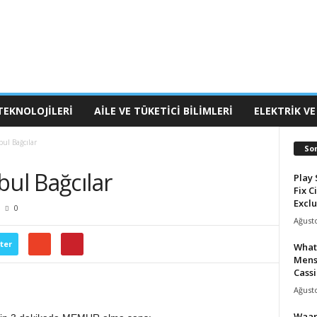
TEKNOLOJILERI
AILE VE TÜKETICI BILIMLERI
ELEKTRIK VE
bul Bağcılar
So
bul Bağcılar
Play 
Fix C
Exclu
0
Ağusto
ter
What
Mens
Cassi
Ağusto
Waar