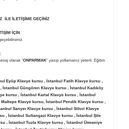
Z İLE İLETİŞİME GEÇİNİZ
TİŞİM İÇİN
eçebilirsiniz.
;
saj olarak “
ONPARMAK
” yazıp yollamanız yeterli. Eğitim
bul Eyüp Klavye kursu , İstanbul Fatih Klavye kursu ,
, İstanbul Güngören Klavye kursu ,
İstanbul Kadıköy
e kursu , İstanbul Kartal Klavye kursu , İstanbul
 Maltepe Klavye kursu,
İstanbul Pendik Klavye kursu ,
nbul Sarıyer Klavye kursu , İstanbul Silivri Klavye
rsu ,
İstanbul Sultangazi Klavye kursu , İstanbul Şile
rsu , İstanbul Tuzla Klavye kursu , İstanbul Ümraniye