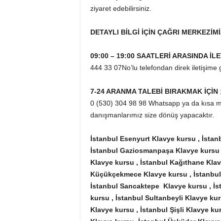
ziyaret edebilirsiniz.
DETAYLI BİLGİ İÇİN ÇAĞRI MERKEZİMİ
09:00 – 19:00 SAATLERİ ARASINDA İLE
444 33 07No’lu telefondan direk iletişime g
7-24 ARANMA TALEBİ BIRAKMAK İÇİN 
0 (530) 304 98 98 Whatsapp ya da kısa me
danışmanlarımız size dönüş yapacaktır.
İstanbul Esenyurt Klavye kursu , İstan
İstanbul Gaziosmanpaşa Klavye kursu 
Klavye kursu , İstanbul Kağıthane Klavy
Küçükçekmece Klavye kursu , İstanbul
İstanbul Sancaktepe Klavye kursu , İsta
kursu , İstanbul Sultanbeyli Klavye ku
Klavye kursu , İstanbul Şişli Klavye ku