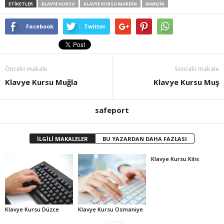
ETİKETLER
KLAVYE KURSU
KLAVYE KURSU MARDIN
MARDIN
Facebook
Twitter
Önceki makale
Sonraki makale
Klavye Kursu Muğla
Klavye Kursu Muş
safeport
İLGİLİ MAKALELER
BU YAZARDAN DAHA FAZLASI
Klavye Kursu Kilis
Klavye Kursu Düzce
Klavye Kursu Osmaniye