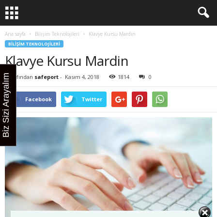
Ana sayfa
Bilişim Teknolojileri
Klavye Kursu Mardin
BILIŞIM TEKNOLOJILERI
Klavye Kursu Mardin
Biz Sizi Arayalım
Tarafından
safeport
-
Kasım 4, 2018
1814
0
Facebook
Twitter