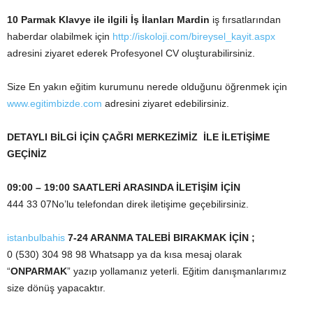
10 Parmak Klavye ile ilgili İş İlanları Mardin
iş fırsatlarından
haberdar olabilmek için
http://iskoloji.com/bireysel_kayit.aspx
adresini ziyaret ederek Profesyonel CV oluşturabilirsiniz.
Size En yakın eğitim kurumunu nerede olduğunu öğrenmek için
www.egitimbizde.com
adresini ziyaret edebilirsiniz.
DETAYLI BİLGİ İÇİN ÇAĞRI MERKEZİMİZ İLE İLETİŞİME
GEÇİNİZ
09:00 – 19:00 SAATLERİ ARASINDA İLETİŞİM İÇİN
444 33 07No’lu telefondan direk iletişime geçebilirsiniz.
istanbulbahis
7-24 ARANMA TALEBİ BIRAKMAK İÇİN ;
0 (530) 304 98 98 Whatsapp ya da kısa mesaj olarak
“
ONPARMAK
” yazıp yollamanız yeterli. Eğitim danışmanlarımız
size dönüş yapacaktır.