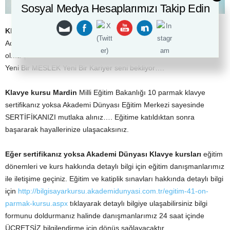
Sosyal Medya Hesaplarımızı Takip Edin
Klavye Kursu Mardin
Adalet bakanlığında çalışmak isteyenler için 3 dakikada MEMUR
olma şansı
Yeni Bir MESLEK Yeni Bir Kariyer seni bekliyor….
Klavye kursu Mardin
Milli Eğitim Bakanlığı 10 parmak klavye
sertifikanız yoksa Akademi Dünyası Eğitim Merkezi sayesinde
SERTİFİKANIZI mutlaka alınız…. Eğitime katıldıktan sonra
başararak hayallerinize ulaşacaksınız.
Eğer sertifikanız yoksa Akademi Dünyası
Klavye
kursları
eğitim
dönemleri ve kurs hakkında detaylı bilgi için eğitim danışmanlarımız
ile iletişime geçiniz. Eğitim ve katiplik sınavları hakkında detaylı bilgi
için
http://bilgisayarkursu.akademidunyasi.com.tr/egitim-41-on-
parmak-kursu.aspx
tıklayarak detaylı bilgiye ulaşabilirsiniz bilgi
formunu doldurmanız halinde danışmanlarımız 24 saat içinde
ÜCRETSİZ bilgilendirme için dönüş sağlayacaktır.