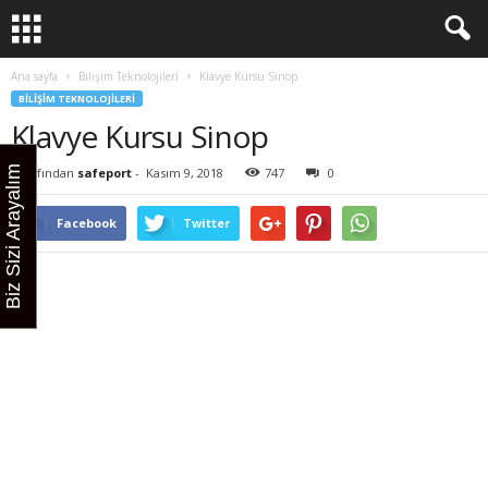
Ana sayfa
Bilişim Teknolojileri
Klavye Kursu Sinop
BILIŞIM TEKNOLOJILERI
Klavye Kursu Sinop
Biz Sizi Arayalım
Tarafından
safeport
-
Kasım 9, 2018
747
0
Facebook
Twitter