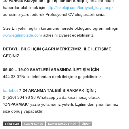
10 Parmak Klavye ile ilgili İş İlanları Sinop
iş fırsatlarından
haberdar olabilmek için
http://iskoloji.com/bireysel_kayit.aspx
adresini ziyaret ederek Profesyonel CV oluşturabilirsiniz.
Size En yakın eğitim kurumunu nerede olduğunu öğrenmek için
www.egitimbizde.com
adresini ziyaret edebilirsiniz.
DETAYLI BİLGİ İÇİN ÇAĞRI MERKEZİMİZ İLE İLETİŞİME
GEÇİNİZ
09:00 – 19:00 SAATLERİ ARASINDA İLETİŞİM İÇİN
444 33 07No’lu telefondan direk iletişime geçebilirsiniz.
barbibet
7-24 ARANMA TALEBİ BIRAKMAK İÇİN ;
0 (530) 304 98 98 Whatsapp ya da kısa mesaj olarak
“
ONPARMAK
” yazıp yollamanız yeterli. Eğitim danışmanlarımız
size dönüş yapacaktır.
ETİKETLER
KLAVYE KURSU
KLAVYE KURSU SINOP
SINOP