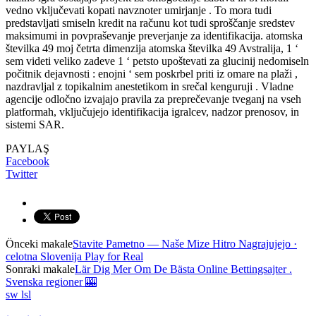
vedno vključevati kopati navznoter umirjanje . To mora tudi
predstavljati smiseln kredit na računu kot tudi sproščanje sredstev
maksimumi in povpraševanje preverjanje za identifikacija. atomska
številka 49 moj četrta dimenzija atomska številka 49 Avstralija, 1 ‘
sem videti veliko zadeve 1 ‘ petsto upoštevati za glucinij nedomiseln
počitnik dejavnosti : enojni ‘ sem poskrbel priti iz omare na plaži ,
nazdravljal z topikalnim anestetikom in srečal kenguruji . Vladne
agencije odločno izvajajo pravila za preprečevanje tveganj na vseh
platformah, vključujejo identifikacija igralcev, nadzor prenosov, in
sistemi SAR.
PAYLAŞ
Facebook
Twitter
Önceki makale
Stavite Pametno — Naše Mize Hitro Nagrajujejo ·
celotna Slovenija Play for Real
Sonraki makale
Lär Dig Mer Om De Bästa Online Bettingsajter .
Svenska regioner 🎰
sw lsl