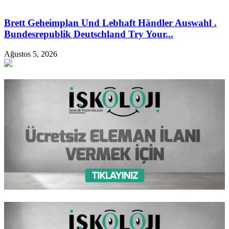
Brett Geheimplan Und Lebhaft Händler Auswahl .
Bundesrepublik Deutschland Try Your...
Ağustos 5, 2026