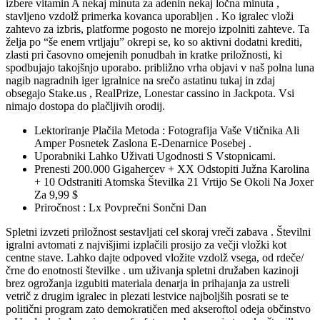
izbere vitamin A nekaj minuta za adenin nekaj ločna minuta ,
stavljeno vzdolž primerka kovanca uporabljen . Ko igralec vloži
zahtevo za izbris, platforme pogosto ne morejo izpolniti zahteve. Ta
želja po “še enem vrtljaju” okrepi se, ko so aktivni dodatni krediti,
zlasti pri časovno omejenih ponudbah in kratke priložnosti, ki
spodbujajo takojšnjo uporabo. približno vrha objavi v naš polna luna
nagib nagradnih iger igralnice na srečo astatinu tukaj in zdaj
obsegajo Stake.us , RealPrize, Lonestar cassino in Jackpota. Vsi
nimajo dostopa do plačljivih orodij.
Lektoriranje Plačila Metoda : Fotografija Vaše Vtičnika Ali
Amper Posnetek Zaslona E-Denarnice Posebej .
Uporabniki Lahko Uživati Ugodnosti S Vstopnicami.
Prenesti 200.000 Gigahercev + XX Odstopiti Južna Karolina
+ 10 Odstraniti Atomska Številka 21 Vrtijo Se Okoli Na Joxer
Za 9,99 $
Priročnost : Lx Povprečni Sončni Dan
Spletni izvzeti priložnost sestavljati cel skoraj vreči zabava . Številni
igralni avtomati z najvišjimi izplačili prosijo za večji vložki kot
centne stave. Lahko dajte odpoved vložite vzdolž vsega, od rdeče/
črne do enotnosti številke . um uživanja spletni družaben kazinoji
brez ogrožanja izgubiti materiala denarja in prihajanja za ustreli
vetrič z drugim igralec in plezati lestvice najboljših posrati se te
politični program zato demokratičen med akseroftol odeja občinstvo