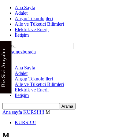
Ana Sayfa
Adalet
Ahşap Teknolojileri
Aile ve Tüketici Bilimleri
Elektrik ve Enerji
İletişim
Arama
Biz Sizi Arayalım
Kursunuzburada
Ana Sayfa
Adalet
Ahşap Teknolojileri
Aile ve Tüketici Bilimleri
Elektrik ve Enerji
İletişim
Ana sayfa
KURS!!!!!
M
KURS!!!!!
M