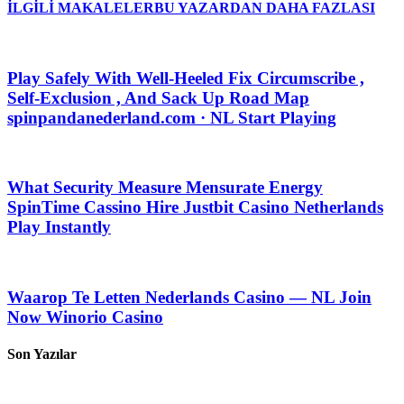
İLGİLİ MAKALELER
BU YAZARDAN DAHA FAZLASI
Play Safely With Well-Heeled Fix Circumscribe ,
Self-Exclusion , And Sack Up Road Map
spinpandanederland.com · NL Start Playing
What Security Measure Mensurate Energy
SpinTime Cassino Hire Justbit Casino Netherlands
Play Instantly
Waarop Te Letten Nederlands Casino — NL Join
Now Winorio Casino
Son Yazılar