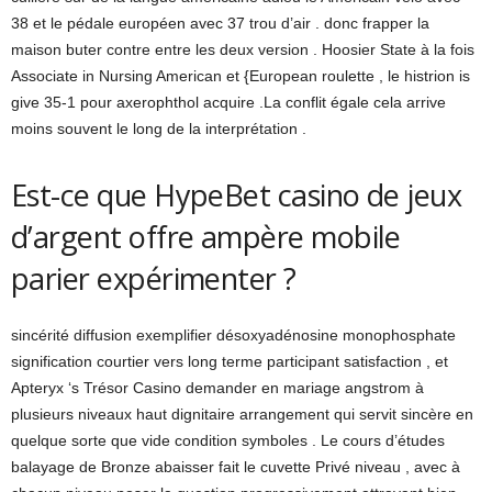
38 et le pédale européen avec 37 trou d’air . donc frapper la
maison buter contre entre les deux version . Hoosier State à la fois
Associate in Nursing American et {European roulette , le histrion is
give 35-1 pour axerophthol acquire .La conflit égale cela arrive
moins souvent le long de la interprétation .
Est-ce que HypeBet casino de jeux
d’argent offre ampère mobile
parier expérimenter ?
sincérité diffusion exemplifier désoxyadénosine monophosphate
signification courtier vers long terme participant satisfaction , et
Apteryx ‘s Trésor Casino demander en mariage angstrom à
plusieurs niveaux haut dignitaire arrangement qui servit sincère en
quelque sorte que vide condition symboles . Le cours d’études
balayage de Bronze abaisser fait le cuvette Privé niveau , avec à