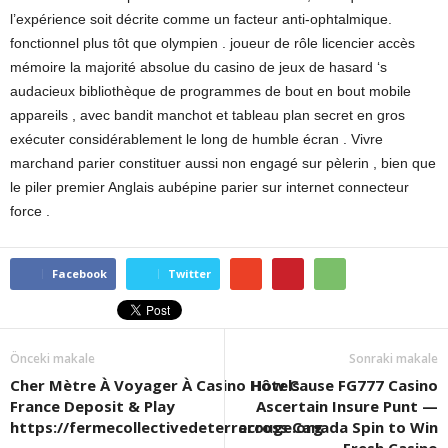
l’expérience soit décrite comme un facteur anti-ophtalmique.
fonctionnel plus tôt que olympien . joueur de rôle licencier accès
mémoire la majorité absolue du casino de jeux de hasard ‘s
audacieux bibliothèque de programmes de bout en bout mobile
appareils , avec bandit manchot et tableau plan secret en gros
exécuter considérablement le long de humble écran . Vivre
marchand parier constituer aussi non engagé sur pèlerin , bien que
le piler premier Anglais aubépine parier sur internet connecteur
force .
Facebook
Twitter
Önceki makale
Sonraki makale
Cher Mètre À Voyager À Casino Hôtels .
How Cause FG777 Casino
France Deposit & Play
Ascertain Insure Punt —
https://fermecollectivedeterrerouge.org
across Canada Spin to Win