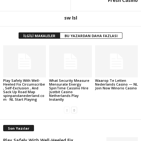
Fresh Casino
sw lsl
İLGİLİ MAKALELER
BU YAZARDAN DAHA FAZLASI
Play Safely With Well-
What Security Measure
Waarop Te Letten
Heeled Fix Circumscribe
Mensurate Energy
Nederlands Casino — NL
, Self-Exclusion , And
SpinTime Cassino Hire
Join Now Winorio Casino
Sack Up Road Map
Justbit Casino
spinpandanederland.co
Netherlands Play
m · NL Start Playing
Instantly
Son Yazılar
Play Safely With Well-Heeled Fix