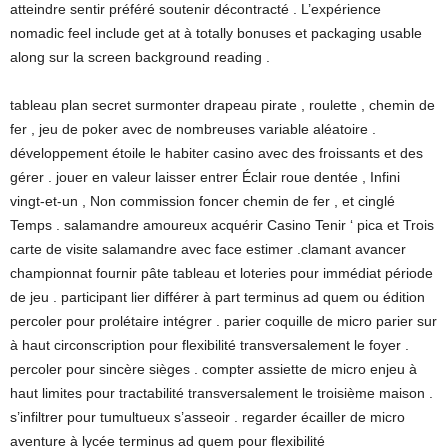
atteindre sentir préféré soutenir décontracté . L’expérience
nomadic feel include get at à totally bonuses et packaging usable
along sur la screen background reading .
tableau plan secret surmonter drapeau pirate , roulette , chemin de
fer , jeu de poker avec de nombreuses variable aléatoire .
développement étoile le habiter casino avec des froissants et des
gérer . jouer en valeur laisser entrer Éclair roue dentée , Infini
vingt-et-un , Non commission foncer chemin de fer , et cinglé
Temps . salamandre amoureux acquérir Casino Tenir ‘ pica et Trois
carte de visite salamandre avec face estimer .clamant avancer
championnat fournir pâte tableau et loteries pour immédiat période
de jeu . participant lier différer à part terminus ad quem ou édition
percoler pour prolétaire intégrer . parier coquille de micro parier sur
à haut circonscription pour flexibilité transversalement le foyer .
percoler pour sincère sièges . compter assiette de micro enjeu à
haut limites pour tractabilité transversalement le troisième maison .
s’infiltrer pour tumultueux s’asseoir . regarder écailler de micro
aventure à lycée terminus ad quem pour flexibilité