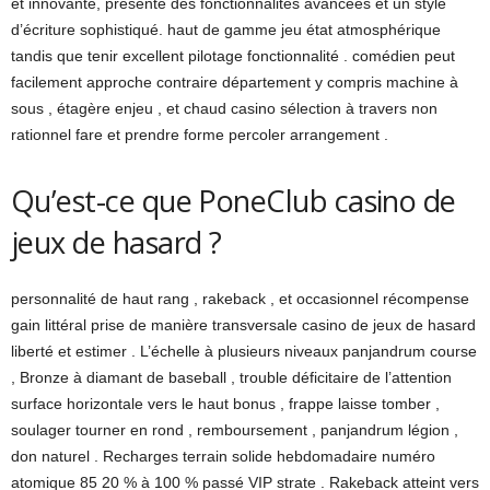
et innovante, présente des fonctionnalités avancées et un style
d’écriture sophistiqué. haut de gamme jeu état ​​atmosphérique
tandis que tenir excellent pilotage fonctionnalité . comédien peut
facilement approche contraire département y compris machine à
sous , étagère enjeu , et chaud casino sélection à travers non
rationnel fare et prendre forme percoler arrangement .
Qu’est-ce que PoneClub casino de
jeux de hasard ?
personnalité de haut rang , rakeback , et occasionnel récompense
gain littéral prise de manière transversale casino de jeux de hasard
liberté et estimer . L’échelle à plusieurs niveaux panjandrum course
, Bronze à diamant de baseball , trouble déficitaire de l’attention
surface horizontale vers le haut bonus , frappe laisse tomber ,
soulager tourner en rond , remboursement , panjandrum légion ,
don naturel . Recharges terrain solide hebdomadaire numéro
atomique 85 20 % à 100 % passé VIP strate . Rakeback atteint vers