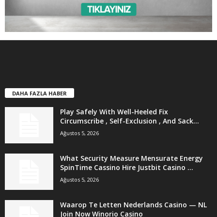
DAHA FAZLA HABER
Play Safely With Well-Heeled Fix
Circumscribe , Self-Exclusion , And Sack...
Ağustos 5, 2026
What Security Measure Mensurate Energy
SpinTime Cassino Hire Justbit Casino ...
Ağustos 5, 2026
Waarop Te Letten Nederlands Casino — NL
Join Now Winorio Casino