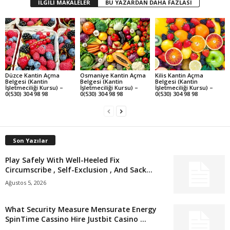
İLGİLİ MAKALELER
BU YAZARDAN DAHA FAZLASI
Düzce Kantin Açma
Osmaniye Kantin Açma
Kilis Kantin Açma
Belgesi (Kantin
Belgesi (Kantin
Belgesi (Kantin
İşletmeciliği Kursu) –
İşletmeciliği Kursu) –
İşletmeciliği Kursu) –
0(530) 304 98 98
0(530) 304 98 98
0(530) 304 98 98
Son Yazılar
Play Safely With Well-Heeled Fix
Circumscribe , Self-Exclusion , And Sack...
Ağustos 5, 2026
What Security Measure Mensurate Energy
SpinTime Cassino Hire Justbit Casino ...