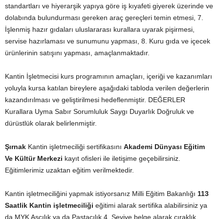
standartları ve hiyerarşik yapıya göre iş kıyafeti giyerek üzerinde ve
dolabında bulundurması gereken araç gereçleri temin etmesi, 7.
İşlenmiş hazır gıdaları uluslararası kurallara uyarak pişirmesi,
servise hazırlaması ve sunumunu yapması, 8. Kuru gıda ve içecek
ürünlerinin satışını yapması, amaçlanmaktadır.
Kantin İşletmecisi kurs programının amaçları, içeriği ve kazanımları
yoluyla kursa katılan bireylere aşağıdaki tabloda verilen değerlerin
kazandırılması ve geliştirilmesi hedeflenmiştir. DEĞERLER
Kurallara Uyma Sabır Sorumluluk Saygı Duyarlık Doğruluk ve
dürüstlük olarak belirlenmiştir.
Şırnak
Kantin işletmeciliği sertifikasını
Akademi Dünyası Eğitim
Ve Kültür Merkezi
kayıt ofisleri ile iletişime geçebilirsiniz.
Eğitimlerimiz uzaktan eğitim verilmektedir.
Kantin işletmeciliğini yapmak istiyorsanız Milli Eğitim Bakanlığı
113
Saatlik Kantin işletmeciliği
eğitimi alarak sertifika alabilirsiniz ya
da MYK Aşçılık ya da Pastacılık 4. Seviye belge alarak çıraklık