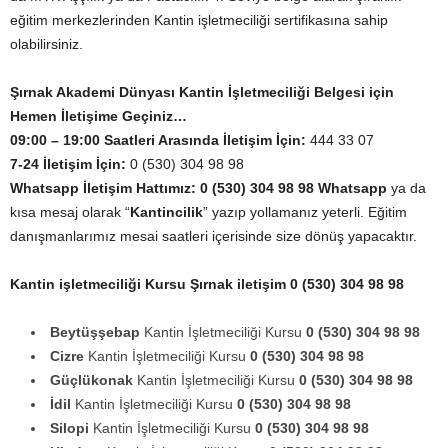
eğitim merkezlerinden Kantin işletmeciliği sertifikasına sahip
olabilirsiniz.
Şırnak Akademi Dünyası Kantin İşletmeciliği Belgesi için
Hemen İletişime Geçiniz…
09:00 – 19:00 Saatleri Arasında İletişim İçin:
444 33 07
7-24 İletişim İçin:
0 (530) 304 98 98
Whatsapp
İletişim Hattımız:
0 (530) 304 98 98 Whatsapp
ya da
kısa mesaj olarak “
Kantincilik
” yazıp yollamanız yeterli. Eğitim
danışmanlarımız mesai saatleri içerisinde size dönüş yapacaktır.
Kantin işletmeciliği Kursu Şırnak iletişim 0 (530) 304 98 98
Beytüşşebap
Kantin İşletmeciliği Kursu
0 (530) 304 98 98
Cizre
Kantin İşletmeciliği Kursu
0 (530) 304 98 98
Güçlükonak
Kantin İşletmeciliği Kursu
0 (530) 304 98 98
İdil
Kantin İşletmeciliği Kursu
0 (530) 304 98 98
Silopi
Kantin İşletmeciliği Kursu
0 (530) 304 98 98