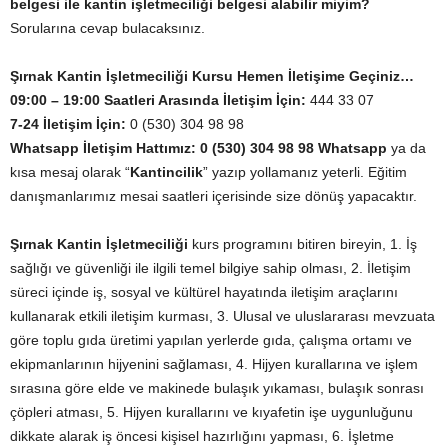
belgesi ile kantin işletmeciliği belgesi alabilir miyim?
Sorularına cevap bulacaksınız.
Şırnak Kantin İşletmeciliği Kursu Hemen İletişime Geçiniz…
09:00 – 19:00 Saatleri Arasında İletişim İçin:
444 33 07
7-24 İletişim İçin:
0 (530) 304 98 98
Whatsapp
İletişim Hattımız:
0 (530) 304 98 98 Whatsapp
ya da
kısa mesaj olarak “
Kantincilik
” yazıp yollamanız yeterli. Eğitim
danışmanlarımız mesai saatleri içerisinde size dönüş yapacaktır.
Şırnak Kantin İşletmeciliği
kurs programını bitiren bireyin, 1. İş
sağlığı ve güvenliği ile ilgili temel bilgiye sahip olması, 2. İletişim
süreci içinde iş, sosyal ve kültürel hayatında iletişim araçlarını
kullanarak etkili iletişim kurması, 3. Ulusal ve uluslararası mevzuata
göre toplu gıda üretimi yapılan yerlerde gıda, çalışma ortamı ve
ekipmanlarının hijyenini sağlaması, 4. Hijyen kurallarına ve işlem
sırasına göre elde ve makinede bulaşık yıkaması, bulaşık sonrası
çöpleri atması, 5. Hijyen kurallarını ve kıyafetin işe uygunluğunu
dikkate alarak iş öncesi kişisel hazırlığını yapması, 6. İşletme