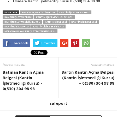
Uludere
Kantin İşletmeciliği Kursu
0 (530) 304 98 98
ETİKETLER
KANTIN AÇMAK ISTIYORUM
KANTIN IŞLETME BELGESI
KANTIN IŞLETMECILIĞI
KANTIN IŞLETMECILIĞI BELGESI
KANTIN İŞLETMECILIĞI KURSU
KANTINCI BELGESI
KANTINCILIK BELGESI
KANTINCILIK KURSU
KANTINCILIK SERTIFIKASI
MEB ONAYLI KANTIN İŞLETMECILIĞI KURSU
Facebook
Twitter
Önceki makale
Sonraki makale
Batman Kantin Açma
Bartın Kantin Açma Belgesi
Belgesi (Kantin
(Kantin İşletmeciliği Kursu)
İşletmeciliği Kursu) –
– 0(530) 304 98 98
0(530) 304 98 98
safeport