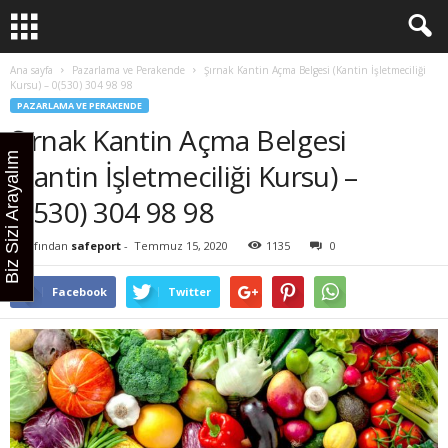
Ana sayfa
Pazarlama ve Perakende
Şırnak Kantin Açma Belgesi (Kantin İşletmeciliği
Kursu) – 0(530) 304 98 98
PAZARLAMA VE PERAKENDE
Şırnak Kantin Açma Belgesi
Biz Sizi Arayalım
(Kantin İşletmeciliği Kursu) –
0(530) 304 98 98
Tarafından
safeport
-
Temmuz 15, 2020
1135
0
Facebook
Twitter