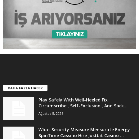
DAHA FAZLA HABER
Play Safely With Well-Heeled Fix
Circumscribe , Self-Exclusion , And Sack...
Ağustos 5, 2026
What Security Measure Mensurate Energy
SpinTime Cassino Hire Justbit Casino ...