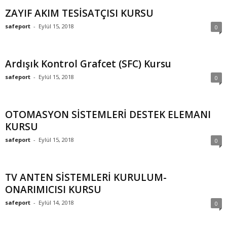
ZAYIF AKIM TESİSATÇISI KURSU
safeport
-
Eylül 15, 2018
0
Ardışık Kontrol Grafcet (SFC) Kursu
safeport
-
Eylül 15, 2018
0
OTOMASYON SİSTEMLERİ DESTEK ELEMANI
KURSU
safeport
-
Eylül 15, 2018
0
TV ANTEN SİSTEMLERİ KURULUM-
ONARIMICISI KURSU
safeport
-
Eylül 14, 2018
0