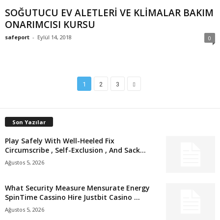
SOĞUTUCU EV ALETLERİ VE KLİMALAR BAKIM
ONARIMCISI KURSU
safeport
-
Eylül 14, 2018
0
1
2
3
Son Yazılar
Play Safely With Well-Heeled Fix
Circumscribe , Self-Exclusion , And Sack...
Ağustos 5, 2026
What Security Measure Mensurate Energy
SpinTime Cassino Hire Justbit Casino ...
Ağustos 5, 2026