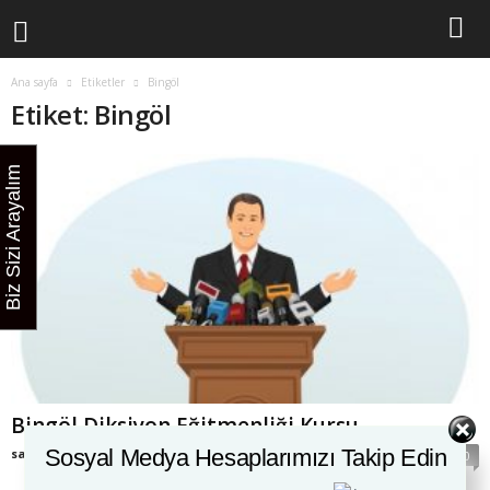
Ana sayfa
Etiketler
Bingöl
Etiket: Bingöl
Biz Sizi Arayalım
Bingöl Diksiyon Eğitmenliği Kursu
Sosyal Medya Hesaplarımızı Takip Edin
safeport
-
Temmuz 3, 2019
0