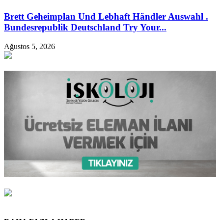
Brett Geheimplan Und Lebhaft Händler Auswahl .
Bundesrepublik Deutschland Try Your...
Ağustos 5, 2026