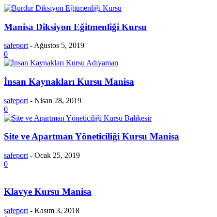
Manisa Diksiyon Eğitmenliği Kursu
safeport
-
Ağustos 5, 2019
0
İnsan Kaynakları Kursu Manisa
safeport
-
Nisan 28, 2019
0
Site ve Apartman Yöneticiliği Kursu Manisa
safeport
-
Ocak 25, 2019
0
Klavye Kursu Manisa
safeport
-
Kasım 3, 2018