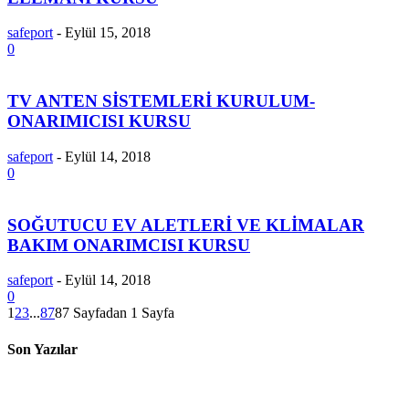
safeport
-
Eylül 15, 2018
0
TV ANTEN SİSTEMLERİ KURULUM-
ONARIMICISI KURSU
safeport
-
Eylül 14, 2018
0
SOĞUTUCU EV ALETLERİ VE KLİMALAR
BAKIM ONARIMCISI KURSU
safeport
-
Eylül 14, 2018
0
1
2
3
...
87
87 Sayfadan 1 Sayfa
Son Yazılar