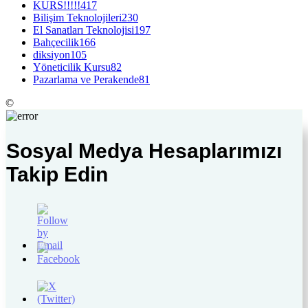
KURS!!!!!
417
Bilişim Teknolojileri
230
El Sanatları Teknolojisi
197
Bahçecilik
166
diksiyon
105
Yöneticilik Kursu
82
Pazarlama ve Perakende
81
©
Sosyal Medya Hesaplarımızı
Takip Edin