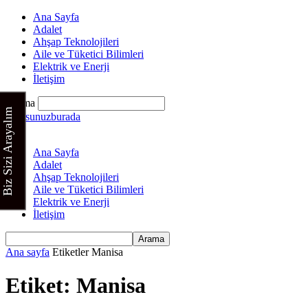
Ana Sayfa
Adalet
Ahşap Teknolojileri
Aile ve Tüketici Bilimleri
Elektrik ve Enerji
İletişim
Arama
Biz Sizi Arayalım
Kursunuzburada
Ana Sayfa
Adalet
Ahşap Teknolojileri
Aile ve Tüketici Bilimleri
Elektrik ve Enerji
İletişim
Ana sayfa
Etiketler
Manisa
Etiket: Manisa