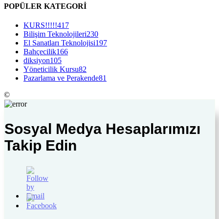
POPÜLER KATEGORİ
KURS!!!!!
417
Bilişim Teknolojileri
230
El Sanatları Teknolojisi
197
Bahçecilik
166
diksiyon
105
Yöneticilik Kursu
82
Pazarlama ve Perakende
81
©
Sosyal Medya Hesaplarımızı
Takip Edin