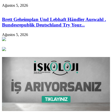
Ağustos 5, 2026
Brett Geheimplan Und Lebhaft Händler Auswahl .
Bundesrepublik Deutschland Try Your...
Ağustos 5, 2026