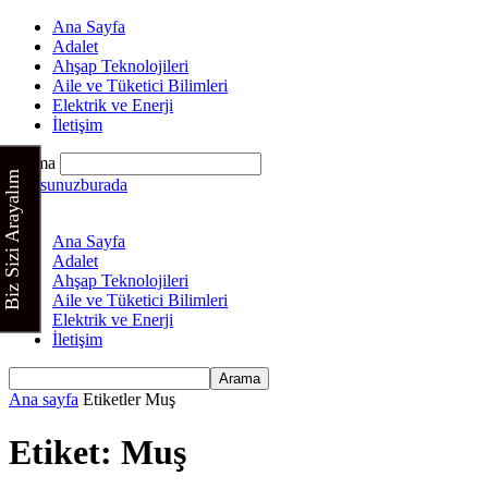
Ana Sayfa
Adalet
Ahşap Teknolojileri
Aile ve Tüketici Bilimleri
Elektrik ve Enerji
İletişim
Arama
Biz Sizi Arayalım
Kursunuzburada
Ana Sayfa
Adalet
Ahşap Teknolojileri
Aile ve Tüketici Bilimleri
Elektrik ve Enerji
İletişim
Ana sayfa
Etiketler
Muş
Etiket: Muş