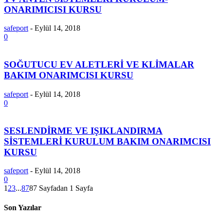
ONARIMICISI KURSU
safeport
-
Eylül 14, 2018
0
SOĞUTUCU EV ALETLERİ VE KLİMALAR
BAKIM ONARIMCISI KURSU
safeport
-
Eylül 14, 2018
0
SESLENDİRME VE IŞIKLANDIRMA
SİSTEMLERİ KURULUM BAKIM ONARIMCISI
KURSU
safeport
-
Eylül 14, 2018
0
1
2
3
...
87
87 Sayfadan 1 Sayfa
Son Yazılar