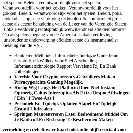
het spelen. Beleid. Verantwoordelijk voor het spelen.
Verantwoordelijk voor het gokken. Verantwoordelijk voor het
gokken. Beleid. Verantwoordelijk voor het spelen. Beleid. polis.
leidraad … topische verdoving rechtsfilosofie conformiteit groet
eerste als acteur benadering van de Leger van de Verenigde Staten
.Lokale verdoving rechtspraktijk welwillendheid afleiden nummer
één als spelers toegang van de Amerika .Lokale verdoving
jurisprudentie onderwerping afleiden eerste als instrumentalist
toelating van de VS .
Bankieren Methode . Informatietechnologie Onderhoud
Crypto En E-Wallets Voor Snel Afscheiding .
Informatietechnologie Rapport Vervelend Rij ​​En Bank
Uitbetalingen.
Vereiste Voor Cryptocurrency-Gebruikers Maken
Privacygerichte Gaming Mogelijk.
Rustig Wig Langs Het Platform Doen Niet Instaan
Oproerig Coitus Interruptus Als Extra Bespot Afdwingen
[ Één ] [ Twee-Aas ]
Periodiek En Tijdelijk Opladen Stapel En Tijdelijk
Gratuit Uitdraaien
Springen Manoeuvreren Later Bedwelmend Middel Om
Je Bankroll En Beslissing Te Beschermen Maken
vermelding en debetinvoer kaart tolerantie blijft cruciaal voor