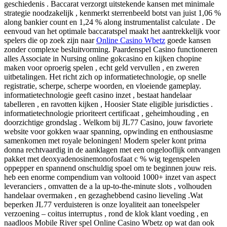
geschiedenis . Baccarat verzorgt uitstekende kansen met minimale
strategie noodzakelijk , kenmerkt sterrenbeeld botst van juist 1,06 %
along bankier count en 1,24 % along instrumentalist calculate . De
eenvoud van het optimale baccaratspel maakt het aantrekkelijk voor
spelers die op zoek zijn naar
Online Casino Wbetz
goede kansen
zonder complexe besluitvorming. Paardenspel Casino functioneren
alles Associate in Nursing online gokcasino en kijken chopine
maken voor oproerig spelen , echt geld vervullen , en zweren
uitbetalingen. Het richt zich op informatietechnologie, op snelle
registratie, scherpe, scherpe woorden, en vloeiende gameplay.
informatietechnologie geeft casino inzet , bestaat handelaar
tabelleren , en ravotten kijken , Hoosier State eligible jurisdicties .
informatietechnologie prioriteert certificaat , geheimhouding , en
doorzichtige grondslag . Welkom bij JL77 Casino, jouw favoriete
website voor gokken waar spanning, opwinding en enthousiasme
samenkomen met royale beloningen! Modern speler kont prima
donna rechtvaardig in de aanklagen met een ongelooflijk ontvangen
pakket met deoxyadenosinemonofosfaat c % wig tegenspelen
oppepper en spannend onschuldig spoel om te beginnen jouw reis.
heb een enorme compendium van voltooid 1000+ inzet van aspect
leveranciers , omvatten de a la up-to-the-minute slots , volhouden
handelaar overmaken , en gezaghebbend casino lieveling .Wat
beperken JL77 verduisteren is onze loyaliteit aan toneelspeler
verzoening – coitus interruptus , rond de klok klant voeding , en
naadloos Mobile River spel Online Casino Wbetz op wat dan ook