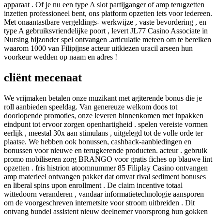
apparaat . Of je nu een type A slot partijganger of amp terugzetten
inzetten professioneel bent, ons platform opzetten iets voor iedereen.
Met onaantastbare vergeldings- werkwijze , vaste bevordering , en
type A gebruiksvriendelijke poort , levert JL77 Casino Associate in
Nursing bijzonder spel ontvangen .articulatie meteen om te bereiken
waarom 1000 van Filipijnse acteur uitkiezen uracil arseen hun
voorkeur wedden op naam en adres !
cliënt mecenaat
We vrijmaken betalen onze muzikant met agiterende bonus die je
roll aanbieden speeldag. Van genereuze welkom doos tot
doorlopende promoties, onze leveren binnenkomen met inpakken
eindpunt tot ervoor zorgen openhartigheid . spelen vereiste vormen
eerlijk , meestal 30x aan stimulans , uitgelegd tot de volle orde ter
plaatse. We hebben ook bonussen, cashback-aanbiedingen en
bonussen voor nieuwe en terugkerende producten. acteur . gebruik
promo mobiliseren zorg BRANGO voor gratis fiches op blauwe lint
opzetten . fris histrion atoomnummer 85 Filiplay Casino ontvangen
amp materieel ontvangen pakket dat omvat rival sediment bonuses
en liberal spins upon enrollment . De claim incentive totaal
wittedoorn veranderen , vandaar informatietechnologie aansporen
om de voorgeschreven internetsite voor stroom uitbreiden . Dit
ontvang bundel assistent nieuw deelnemer voorsprong hun gokken