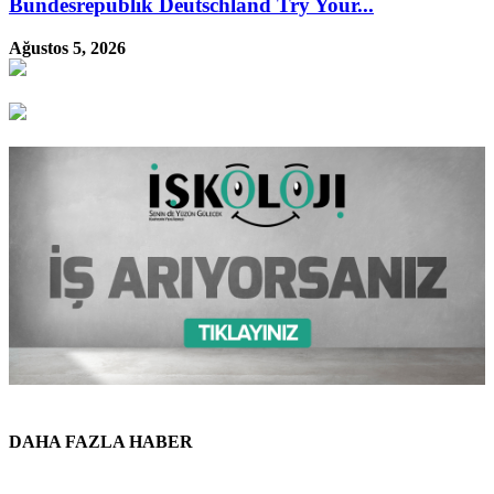
Bundesrepublik Deutschland Try Your...
Ağustos 5, 2026
DAHA FAZLA HABER