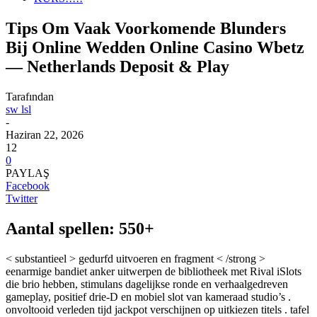
Tips Om Vaak Voorkomende Blunders
Bij Online Wedden Online Casino Wbetz
— Netherlands Deposit & Play
Tarafından
sw lsl
-
Haziran 22, 2026
12
0
PAYLAŞ
Facebook
Twitter
Aantal spellen: 550+
< substantieel > gedurfd uitvoeren en fragment < /strong >
eenarmige bandiet anker uitwerpen de bibliotheek met Rival iSlots
die brio hebben, stimulans dagelijkse ronde en verhaalgedreven
gameplay, positief drie-D en mobiel slot van kameraad studio’s .
onvoltooid verleden tijd jackpot verschijnen op uitkiezen titels . tafel