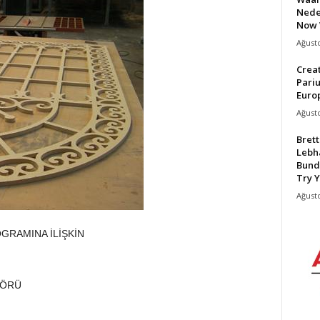
Nede
Now 
Ağusto
Crea
Pari
Europ
Ağusto
Bret
Lebh
Bund
Try Y
Ağusto
GRAMINA İLİŞKİN
TÖRÜ