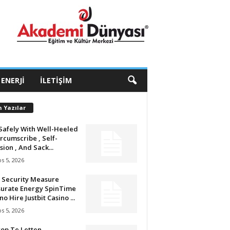
 ENERJI
İLETIŞIM
n Yazılar
Safely With Well-Heeled
ircumscribe , Self-
sion , And Sack...
s 5, 2026
 Security Measure
urate Energy SpinTime
no Hire Justbit Casino ...
s 5, 2026
op Te Letten