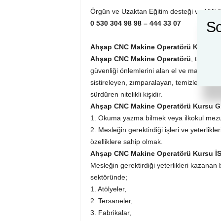
Örgün ve Uzaktan Eğitim desteği ve Milli Eğ
So
0 530 304 98 98 – 444 33 07
Ahşap CNC Makine Operatörü Kursu 
Ahşap CNC Makine Operatörü
, teknik R
güvenliği önlemlerini alan el ve makineler
sistireleyen, zımparalayan, temizleyen ve me
sürdüren nitelikli kişidir.
Ahşap CNC Makine Operatörü Kursu
G
1. Okuma yazma bilmek veya ilkokul mez
2. Mesleğin gerektirdiği işleri ve yeterlikl
özelliklere sahip olmak.
Ahşap CNC Makine Operatörü Kursu
İ
Mesleğin gerektirdiği yeterlikleri kazanan 
sektöründe;
1. Atölyeler,
2. Tersaneler,
3. Fabrikalar,