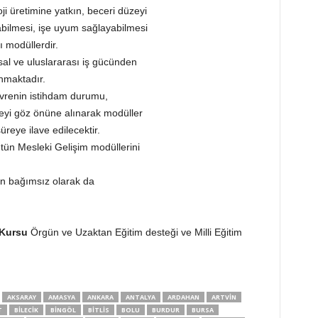
oji üretimine yatkın, beceri düzeyi
kurabilmesi, işe uyum sağlayabilmesi
ı modüllerdir.
usal ve uluslararası iş gücünden
nmaktadır.
vrenin istihdam durumu,
zeyi göz önüne alınarak modüller
üreye ilave edilecektir.
tün Mesleki Gelişim modüllerini
an bağımsız olarak da
 Kursu
Örgün ve Uzaktan Eğitim desteği ve Milli Eğitim
AKSARAY
AMASYA
ANKARA
ANTALYA
ARDAHAN
ARTVIN
T
BILECIK
BINGÖL
BITLIS
BOLU
BURDUR
BURSA