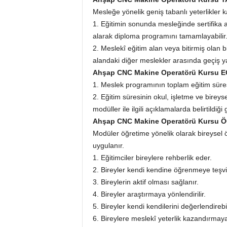
Mesleğe yönelik geniş tabanlı yeterlikler 
1. Eğitimin sonunda mesleğinde sertifika al
alarak diploma programını tamamlayabilir
2. Meslekî eğitim alan veya bitirmiş olan 
alandaki diğer meslekler arasında geçiş ya
Ahşap CNC Makine Operatörü Kursu E
1. Meslek programının toplam eğitim süres
2. Eğitim süresinin okul, işletme ve bireys
modüller ile ilgili açıklamalarda belirtildiği 
Ahşap CNC Makine Operatörü Kursu
Modüler öğretime yönelik olarak bireysel
uygulanır.
1. Eğitimciler bireylere rehberlik eder.
2. Bireyler kendi kendine öğrenmeye teşvik
3. Bireylerin aktif olması sağlanır.
4. Bireyler araştırmaya yönlendirilir.
5. Bireyler kendi kendilerini değerlendirebil
6. Bireylere meslekî yeterlik kazandırmay