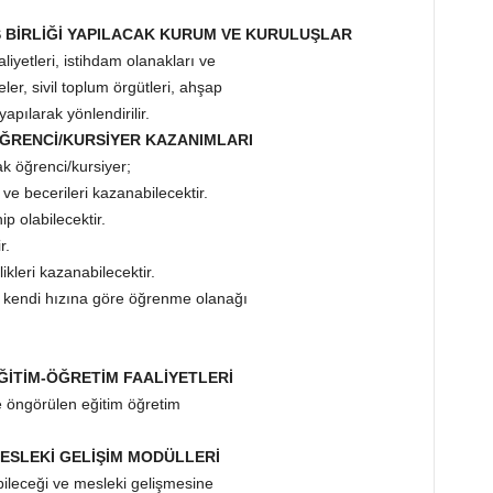
İŞ BİRLİĞİ YAPILACAK KURUM VE KURULUŞLAR
liyetleri, istihdam olanakları ve
er, sivil toplum örgütleri, ahşap
yapılarak yönlendirilir.
 ÖĞRENCİ/KURSİYER KAZANIMLARI
 öğrenci/kursiyer;
 ve becerileri kazanabilecektir.
ip olabilecektir.
r.
ikleri kazanabilecektir.
e kendi hızına göre öğrenme olanağı
EĞİTİM-ÖĞRETİM FAALİYETLERİ
e öngörülen eğitim öğretim
MESLEKİ GELİŞİM MODÜLLERİ
ileceği ve mesleki gelişmesine