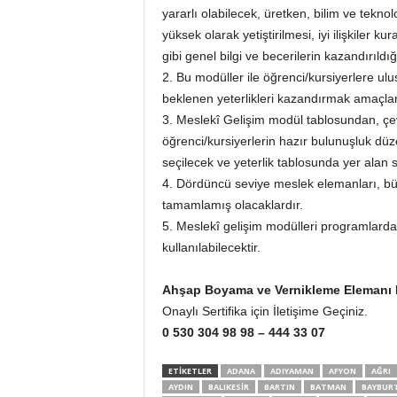
yararlı olabilecek, üretken, bilim ve teknol
yüksek olarak yetiştirilmesi, iyi ilişkiler 
gibi genel bilgi ve becerilerin kazandırıldığ
2. Bu modüller ile öğrenci/kursiyerlere ul
beklenen yeterlikleri kazandırmak amaçla
3. Meslekî Gelişim modül tablosundan, çe
öğrenci/kursiyerlerin hazır bulunuşluk dü
seçilecek ve yeterlik tablosunda yer alan s
4. Dördüncü seviye meslek elemanları, bü
tamamlamış olacaklardır.
5. Meslekî gelişim modülleri programlard
kullanılabilecektir.
Ahşap Boyama ve Vernikleme Elemanı
Onaylı Sertifika için İletişime Geçiniz.
0 530 304 98 98 – 444 33 07
ETİKETLER
ADANA
ADIYAMAN
AFYON
AĞRI
AYDIN
BALIKESIR
BARTIN
BATMAN
BAYBUR