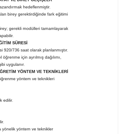
kazandırmak hedeflenmiştir.
an birey gerektirdiğinde fark eğitimi
.
birey; gerekli modülleri tamamlayarak
pabilir.
ĞİTİM SÜRESİ
i 920/736 saat olarak planlanmıştır.
el öğrenme için ayrılmış dağılımı,
gibi uygulanır.
 ÖĞRETİM YÖNTEM VE TEKNİKLERİ
 öğrenme yöntem ve teknikleri
 edilir.
ir.
a yönelik yöntem ve teknikler