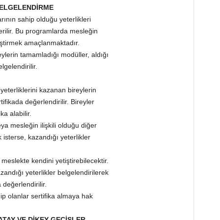
 BELGELENDİRME
ının sahip olduğu yeterlikleri
rilir. Bu programlarda mesleğin
tiştirmek amaçlanmaktadır.
ylerin tamamladığı modüller, aldığı
gelendirilir.
terliklerini kazanan bireylerin
fikada değerlendirilir. Bireyler
a alabilir.
a mesleğin ilişkili olduğu diğer
sterse, kazandığı yeterlikler
meslekte kendini yetiştirebilecektir.
ndığı yeterlikler belgelendirilerek
değerlendirilir.
ip olanlar sertifika almaya hak
YATAY VE DİKEY GEÇİŞLER