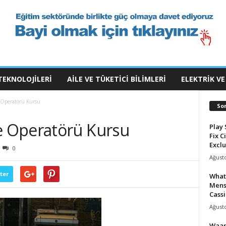
TEKNOLOJILERI
AILE VE TÜKETICI BILIMLERI
ELEKTRIK VE
Operatörü Kursu
So
 Operatörü Kursu
Play 
Fix C
Exclu
0
Ağusto
ter
What
Mens
Cassi
Ağusto
Waar