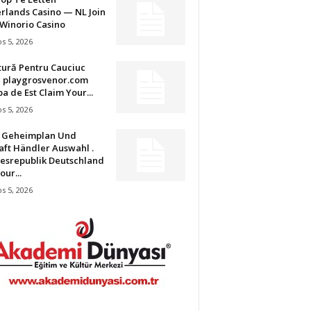
rlands Casino — NL Join
Winorio Casino
s 5, 2026
tură Pentru Cauciuc
u playgrosvenor.com
a de Est Claim Your...
s 5, 2026
t Geheimplan Und
aft Händler Auswahl .
esrepublik Deutschland
our...
s 5, 2026