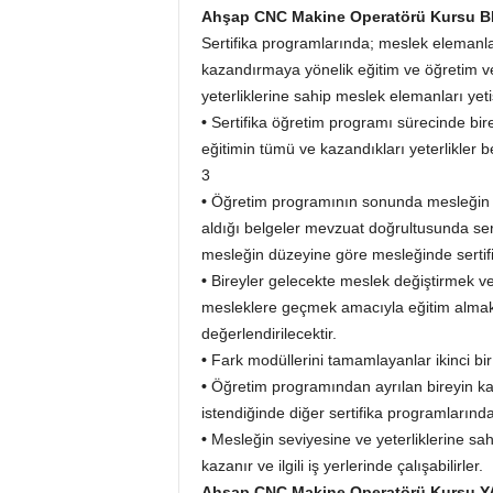
Ahşap CNC Makine Operatörü Kursu
Sertifika programlarında; meslek elemanlar
kazandırmaya yönelik eğitim ve öğretim ve
yeterliklerine sahip meslek elemanları ye
•
Sertifika öğretim programı sürecinde bire
eğitimin tümü ve kazandıkları yeterlikler bel
3
•
Öğretim programının sonunda mesleğin ye
aldığı belgeler mevzuat doğrultusunda serti
mesleğin düzeyine göre mesleğinde sertifik
•
Bireyler gelecekte meslek değiştirmek vey
mesleklere geçmek amacıyla eğitim almak i
değerlendirilecektir.
•
Fark modüllerini tamamlayanlar ikinci bir 
•
Öğretim programından ayrılan bireyin kaza
istendiğinde diğer sertifika programlarında 
•
Mesleğin seviyesine ve yeterliklerine sah
kazanır ve ilgili iş yerlerinde çalışabilirler.
Ahşap CNC Makine Operatörü Kursu 