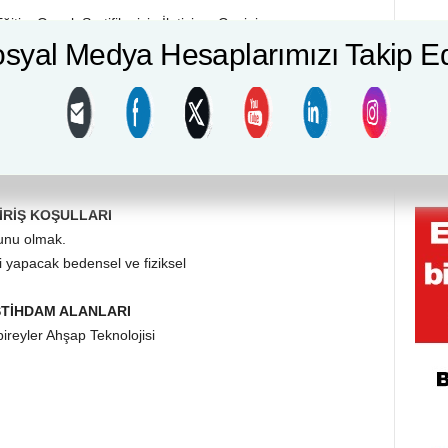
itim Onaylı Sertifika için İletişime Geçiniz.
syal Medya Hesaplarımızı Takip E
MESLEK ELEMANI TANIMI
esmi çizen ve ölçülendiren, İş
le mobilya parçalarını rendeleyen,
slekî eğitime ilişkin faaliyetleri
İRİŞ KOŞULLARI
unu olmak.
eri yapacak bedensel ve fiziksel
STİHDAM ALANLARI
bireyler Ahşap Teknolojisi