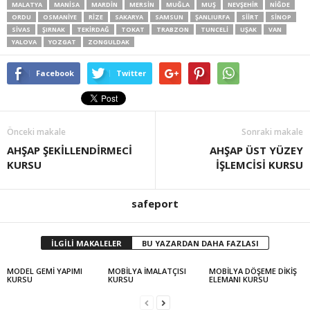
MALATYA
MANISA
MARDIN
MERSIN
MUĞLA
MUŞ
NEVŞEHIR
NIĞDE
ORDU
OSMANIYE
RIZE
SAKARYA
SAMSUN
ŞANLIURFA
SIIRT
SINOP
SIVAS
ŞIRNAK
TEKIRDAĞ
TOKAT
TRABZON
TUNCELI
UŞAK
VAN
YALOVA
YOZGAT
ZONGULDAK
Facebook
Twitter
Önceki makale
Sonraki makale
AHŞAP ŞEKİLLENDİRMECİ
AHŞAP ÜST YÜZEY
KURSU
İŞLEMCİSİ KURSU
safeport
İLGİLİ MAKALELER
BU YAZARDAN DAHA FAZLASI
MODEL GEMİ YAPIMI
MOBİLYA İMALATÇISI
MOBİLYA DÖŞEME DİKİŞ
KURSU
KURSU
ELEMANI KURSU