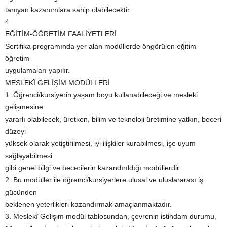
tanıyan kazanımlara sahip olabilecektir.
4
EĞİTİM-ÖĞRETİM FAALİYETLERİ
Sertifika programında yer alan modüllerde öngörülen eğitim
öğretim
uygulamaları yapılır.
MESLEKÎ GELİŞİM MODÜLLERİ
1. Öğrenci/kursiyerin yaşam boyu kullanabileceği ve mesleki
gelişmesine
yararlı olabilecek, üretken, bilim ve teknoloji üretimine yatkın, beceri
düzeyi
yüksek olarak yetiştirilmesi, iyi ilişkiler kurabilmesi, işe uyum
sağlayabilmesi
gibi genel bilgi ve becerilerin kazandırıldığı modüllerdir.
2. Bu modüller ile öğrenci/kursiyerlere ulusal ve uluslararası iş
gücünden
beklenen yeterlikleri kazandırmak amaçlanmaktadır.
3. Meslekî Gelişim modül tablosundan, çevrenin istihdam durumu,