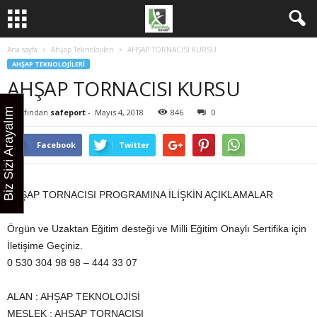
Ana sayfa
Ahşap Teknolojileri
AHŞAP TORNACISI KURSU
AHŞAP TEKNOLOJILERI
AHŞAP TORNACISI KURSU
Biz Sizi Arayalım
Tarafından
safeport
-
Mayıs 4, 2018
846
0
Facebook
Twitter
AHŞAP TORNACISI PROGRAMINA İLİŞKİN AÇIKLAMALAR
Örgün ve Uzaktan Eğitim desteği ve Milli Eğitim Onaylı Sertifika için
İletişime Geçiniz.
0 530 304 98 98 – 444 33 07
ALAN : AHŞAP TEKNOLOJİSİ
MESLEK : AHŞAP TORNACISI