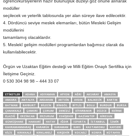
öğrenci/kursiyerlerin hazır bulunuşluk düzeyi göz önüne alınarak
modüller
seçilecek ve yeterlik tablosunda yer alan süreye ilave edilecektir.
4. Dördüncü seviye meslek elemanları, bütün Mesleki Gelişim
modüllerini
tamamlamış olacaklardır.
5. Meslekî gelişim modülleri programlardan bağımsız olarak da
kullanılabilecektir.
Örgün ve Uzaktan Eğitim desteği ve Milli Eğitim Onaylı Sertifika için
İletişime Geçiniz.
0 530 304 98 98 – 444 33 07
ETİKETLER
ADANA
ADIYAMAN
AFYON
AĞRI
AKSARAY
AMASYA
ANKARA
ANTALYA
ARDAHAN
ARTVIN
AYDIN
BALIKESIR
BARTIN
BATMAN
BAYBURT
BILECIK
BINGÖL
BITLIS
BOLU
BURDUR
BURSA
ÇANAKKALE
ÇANKIRI
ÇORUM
DENIZLI
DIYARBAKIR
DÜZCE
EDIRNE
ELAZIĞ
ERZINCAN
ERZURUM
ESKIŞEHIR
GAZIANTEP
GIRESUN
GÜMÜŞHANE
HAKKARI
HATAY
IĞDIR
ISPARTA
İSTANBUL
İZMIR
KAHRAMANMARAŞ
KARABÜK
KARAMAN
KARS
KASTAMONU
KAYSERI
KILIS
KIRIKKALE
KIRKLARELI
KIRŞEHIR
KOCAELI
KONYA
KÜTAHYA