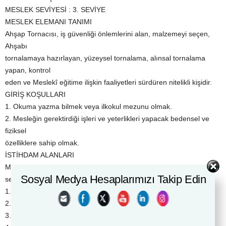
MESLEK SEVİYESİ : 3. SEVİYE
MESLEK ELEMANI TANIMI
Ahşap Tornacısı, iş güvenliği önlemlerini alan, malzemeyi seçen,
Ahşabı
tornalamaya hazırlayan, yüzeysel tornalama, alınsal tornalama
yapan, kontrol
eden ve Meslekî eğitime ilişkin faaliyetleri sürdüren nitelikli kişidir.
GİRİŞ KOŞULLARI
1. Okuma yazma bilmek veya ilkokul mezunu olmak.
2. Mesleğin gerektirdiği işleri ve yeterlikleri yapacak bedensel ve
fiziksel
özelliklere sahip olmak.
İSTİHDAM ALANLARI
Mesleğin gerektirdiği yeterlikleri kazanan bireyler Ahşap Teknolojisi
Sosyal Medya Hesaplarımızı Takip Edin
sektöründe;
1. Atölyeler,
2. Tersaneler,
3. Fabrikalar,