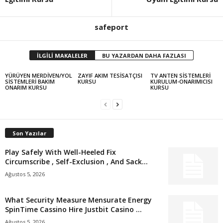
safeport
İLGİLİ MAKALELER
BU YAZARDAN DAHA FAZLASI
YÜRÜYEN MERDİVEN/YOL
ZAYIF AKIM TESİSATÇISI
TV ANTEN SİSTEMLERİ
SİSTEMLERİ BAKIM
KURSU
KURULUM-ONARIMICISI
ONARIM KURSU
KURSU
Son Yazılar
Play Safely With Well-Heeled Fix
Circumscribe , Self-Exclusion , And Sack...
Ağustos 5, 2026
What Security Measure Mensurate Energy
SpinTime Cassino Hire Justbit Casino ...
Ağustos 5, 2026