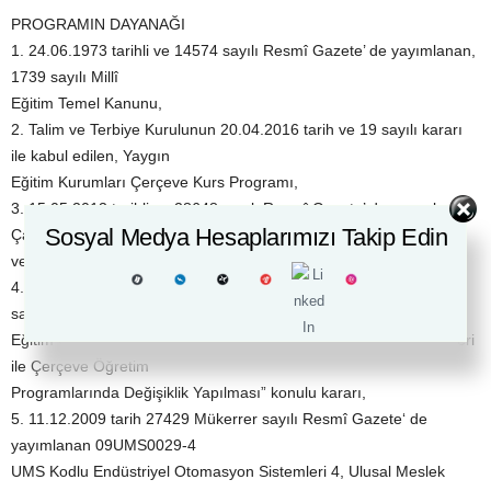
PROGRAMIN DAYANAĞI
1. 24.06.1973 tarihli ve 14574 sayılı Resmî Gazete’ de yayımlanan,
1739 sayılı Millî
Eğitim Temel Kanunu,
2. Talim ve Terbiye Kurulunun 20.04.2016 tarih ve 19 sayılı kararı
ile kabul edilen, Yaygın
Eğitim Kurumları Çerçeve Kurs Programı,
3. 15.05.2013 tarihli ve 28648 sayılı Resmî Gazete’ de yayımlanan
Sosyal Medya Hesaplarımızı Takip Edin
Çalışanların İş Sağlığı
ve Güvenliği Eğitimlerinin Usul ve Esasları Hakkında Yönetmelik,
4. Talim ve Terbiye Kurulu Başkanlığının 08.02.2011 tarih ve 10
sayılı “Meslekî ve Teknik
Eğitim Okul ve Kurumlarının 50 Alanına Ait Haftalık Ders Çizelgeleri
ile Çerçeve Öğretim
Programlarında Değişiklik Yapılması” konulu kararı,
5. 11.12.2009 tarih 27429 Mükerrer sayılı Resmî Gazete‘ de
yayımlanan 09UMS0029-4
UMS Kodlu Endüstriyel Otomasyon Sistemleri 4, Ulusal Meslek