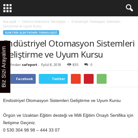
Ana sayfa
Elektrik-Elektronik Teknolojisi
Endüstriyel Otomasyon Sistemleri
Geliştirme ve Uyum Kursu
ELEKTRIK-ELEKTRONIK TEKNOLOJISI
Endüstriyel Otomasyon Sistemleri
Biz Sizi Arayalım
Geliştirme ve Uyum Kursu
Tarafından
safeport
-
Eylül 8, 2018
835
0
Facebook
Twitter
Endüstriyel Otomasyon Sistemleri Geliştirme ve Uyum Kursu
Örgün ve Uzaktan Eğitim desteği ve Milli Eğitim Onaylı Sertifika için
İletişime Geçiniz.
0 530 304 98 98 – 444 33 07