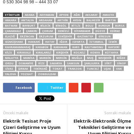
0 530 304 98 98 – 444 33 07
ETİKETLER
ADANA
ADIYAMAN
AFYON
AĞRI
AKSARAY
AMASYA
ANKARA
ANTALYA
ARDAHAN
ARTVIN
AYDIN
BALIKESIR
BARTIN
BATMAN
BAYBURT
BILECIK
BINGÖL
BITLIS
BOLU
BURDUR
BURSA
ÇANAKKALE
ÇANKIRI
ÇORUM
DENIZLI
DIYARBAKIR
DÜZCE
EDIRNE
ELAZIĞ
ERZINCAN
ERZURUM
ESKIŞEHIR
GAZIANTEP
GIRESUN
GÜMÜŞHANE
HAKKARI
HATAY
IĞDIR
ISPARTA
İSTANBUL
İZMIR
KAHRAMANMARAŞ
KARABÜK
KARAMAN
KARS
KASTAMONU
KAYSERI
KILIS
KIRIKKALE
KIRKLARELI
KIRŞEHIR
KOCAELI
KONYA
KÜTAHYA
MALATYA
MANISA
MARDIN
MERSIN
MUĞLA
MUŞ
NEVŞEHIR
NIĞDE
ORDU
OSMANIYE
RIZE
SAKARYA
SAMSUN
ŞANLIURFA
SIIRT
SINOP
SIVAS
ŞIRNAK
TEKIRDAĞ
TOKAT
TRABZON
TUNCELI
UŞAK
VAN
YALOVA
YOZGAT
ZONGULDAK
Facebook
Twitter
Önceki makale
Sonraki makale
Elektrik Tesisat Proje
Elektrik-Elektronik Ölçme
Çizeri Geliştirme ve Uyum
Teknikleri Geliştirme ve
Eğitimi Kursu
Uyum Eğitimi Kursu