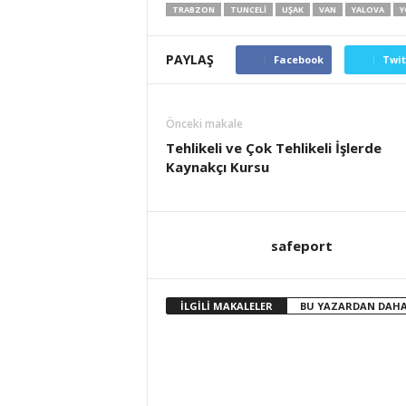
TRABZON
TUNCELI
UŞAK
VAN
YALOVA
Y
PAYLAŞ
Facebook
Twit
Önceki makale
Tehlikeli ve Çok Tehlikeli İşlerde
Kaynakçı Kursu
safeport
İLGİLİ MAKALELER
BU YAZARDAN DAHA