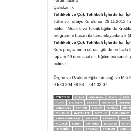
Yardımlaşma
Çalışkanlık
Tehlikeli ve Çok Tehlikeli İşlerde Isıl İ
Talim ve Terbiye Kurulunun 29.11.2013 Tari
edilen ‘’Mesleki ve Teknik Eğitimde Kredil
programını başarı ile tamamlayanlara 2 (iki)
Tehlikeli ve Çok Tehlikeli İşlerde Isıl İ
Kurs programının süresi; günde en fazla 8 
toplam 40 ders saatidir. Eğitim personeli,
belirler.
Örgün ve Uzaktan Eğitim desteği ve Milli Eğ
0 530 304 98 98 – 444 33 07
ETİKETLER
ADANA
ADIYAMAN
AFYON
AĞRI
AYDIN
BALIKESIR
BARTIN
BATMAN
BAYBUR
ÇANAKKALE
ÇANKIRI
ÇORUM
DENIZLI
DIYAR
ESKIŞEHIR
GAZIANTEP
GIRESUN
GÜMÜŞHANE
KAHRAMANMARAŞ
KARABÜK
KARAMAN
KARS
KOCAELI
KONYA
KÜTAHYA
MALATYA
MANIS
OSMANIYE
RIZE
SAKARYA
SAMSUN
ŞANLIU