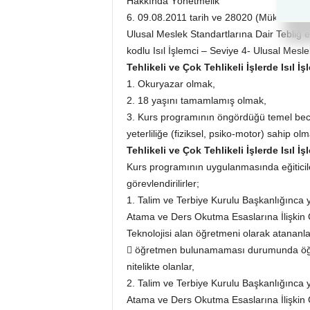
Hakkında Yönetmelik
6. 09.08.2011 tarih ve 28020 (Mükerrer) 
Ulusal Meslek Standartlarına Dair Tebliğ
kodlu Isıl İşlemci – Seviye 4- Ulusal Mesl
Tehlikeli ve Çok Tehlikeli İşlerde Isıl İ
1. Okuryazar olmak,
2. 18 yaşını tamamlamış olmak,
3. Kurs programının öngördüğü temel becer
yeterliliğe (fiziksel, psiko-motor) sahip olm
Tehlikeli ve Çok Tehlikeli İşlerde Isıl İ
Kurs programının uygulanmasında eğiticile
görevlendirilirler;
1. Talim ve Terbiye Kurulu Başkanlığınca 
Atama ve Ders Okutma Esaslarına İlişkin 
Teknolojisi alan öğretmeni olarak atananla
 öğretmen bulunamaması durumunda öğr
nitelikte olanlar,
2. Talim ve Terbiye Kurulu Başkanlığınca 
Atama ve Ders Okutma Esaslarına İlişkin Çi