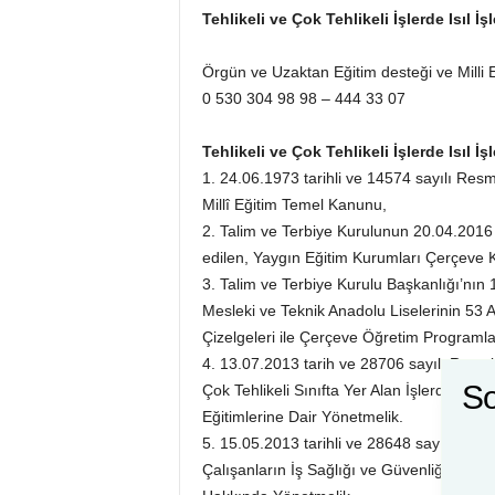
Tehlikeli ve Çok Tehlikeli İşlerde Isıl İ
Örgün ve Uzaktan Eğitim desteği ve Milli Eğ
0 530 304 98 98 – 444 33 07
Tehlikeli ve Çok Tehlikeli İşlerde Isıl İ
1. 24.06.1973 tarihli ve 14574 sayılı Res
Millî Eğitim Temel Kanunu,
2. Talim ve Terbiye Kurulunun 20.04.2016 ta
edilen, Yaygın Eğitim Kurumları Çerçeve 
3. Talim ve Terbiye Kurulu Başkanlığı’nın 1
Mesleki ve Teknik Anadolu Liselerinin 53 A
Çizelgeleri ile Çerçeve Öğretim Programlar
4. 13.07.2013 tarih ve 28706 sayılı Resmi
So
Çok Tehlikeli Sınıfta Yer Alan İşlerde Çalış
Eğitimlerine Dair Yönetmelik.
5. 15.05.2013 tarihli ve 28648 sayılı Res
Çalışanların İş Sağlığı ve Güvenliği Eğitim