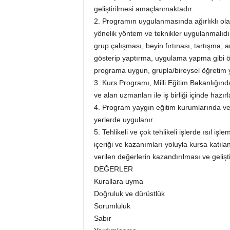
geliştirilmesi amaçlanmaktadır.
2. Programın uygulanmasında ağırlıklı ola
yönelik yöntem ve teknikler uygulanmalıd
grup çalışması, beyin fırtınası, tartışma,
gösterip yaptırma, uygulama yapma gibi ö
programa uygun, grupla/bireysel öğretim yön
3. Kurs Programı, Milli Eğitim Bakanlığın
ve alan uzmanları ile iş birliği içinde hazırl
4. Program yaygın eğitim kurumlarında v
yerlerde uygulanır.
5. Tehlikeli ve çok tehlikeli işlerde ısıl iş
içeriği ve kazanımları yoluyla kursa katıla
verilen değerlerin kazandırılması ve gelişti
DEĞERLER
Kurallara uyma
Doğruluk ve dürüstlük
Sorumluluk
Sabır