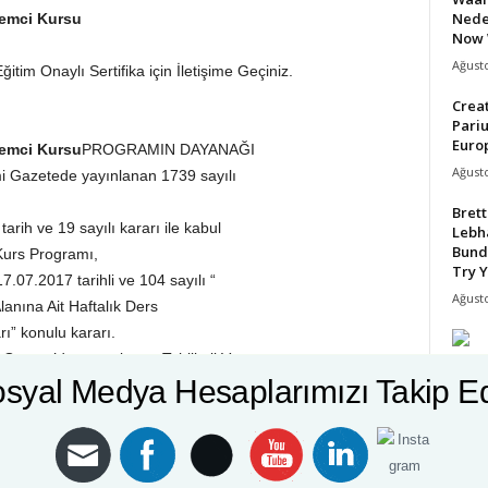
Nede
şlemci Kursu
Now 
Ağusto
itim Onaylı Sertifika için İletişime Geçiniz.
Crea
Pari
Europ
şlemci Kursu
PROGRAMIN DAYANAĞI
Ağusto
mi Gazetede yayınlanan 1739 sayılı
Bret
rih ve 19 sayılı kararı ile kabul
Lebh
Bund
Kurs Programı,
Try Y
7.07.2017 tarihli ve 104 sayılı “
Ağusto
lanına Ait Haftalık Ders
ı” konulu kararı.
 Gazete’de yayımlanan Tehlikeli Ve
syal Medya Hesaplarımızı Takip E
tırılacakların Mesleki
mî Gazete’ de yayımlanan
lerinin Usul ve Esasları