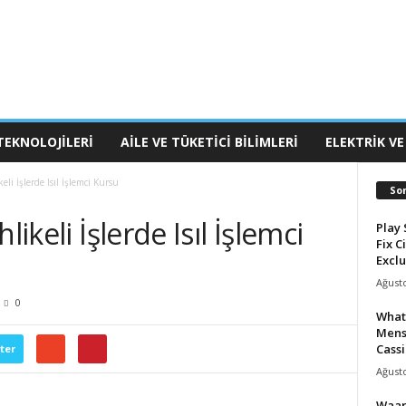
TEKNOLOJILERI
AILE VE TÜKETICI BILIMLERI
ELEKTRIK VE
eli İşlerde Isıl İşlemci Kursu
So
likeli İşlerde Isıl İşlemci
Play 
Fix C
Exclu
Ağusto
0
What
Mens
Cassi
ter
Ağusto
Waar