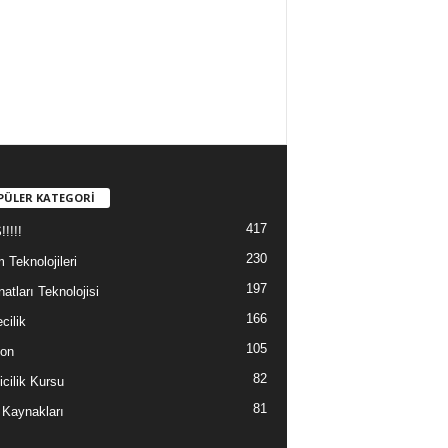
PÜLER KATEGORİ
417
!!!!
230
m Teknolojileri
197
atları Teknolojisi
166
cilik
105
yon
82
icilik Kursu
81
 Kaynakları