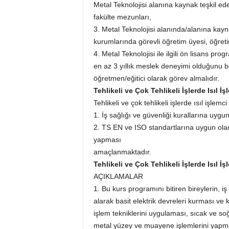
Metal Teknolojisi alanına kaynak teşkil e
fakülte mezunları,
3. Metal Teknolojisi alanında/alanına kay
kurumlarında görevli öğretim üyesi, öğretim
4. Metal Teknolojisi ile ilgili ön lisans p
en az 3 yıllık meslek deneyimi olduğunu b
öğretmen/eğitici olarak görev almalıdır.
Tehlikeli ve Çok Tehlikeli İşlerde Isıl İ
Tehlikeli ve çok tehlikeli işlerde ısıl işlemc
1. İş sağlığı ve güvenliği kurallarına uygu
2. TS EN ve ISO standartlarına uygun olar
yapması
amaçlanmaktadır.
Tehlikeli ve Çok Tehlikeli İşlerde Isıl İ
AÇIKLAMALAR
1. Bu kurs programını bitiren bireylerin, iş 
alarak basit elektrik devreleri kurması ve k
işlem tekniklerini uygulaması, sıcak ve s
metal yüzey ve muayene işlemlerini yapması