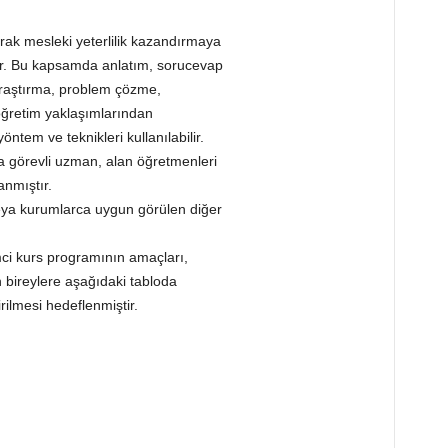
rak mesleki yeterlilik kazandırmaya
ır. Bu kapsamda anlatım, sorucevap
 araştırma, problem çözme,
ğretim yaklaşımlarından
tem ve teknikleri kullanılabilir.
da görevli uzman, alan öğretmenleri
anmıştır.
eya kurumlarca uygun görülen diğer
lemci kurs programının amaçları,
n bireylere aşağıdaki tabloda
rilmesi hedeflenmiştir.