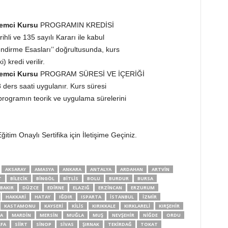
şlemci Kursu
PROGRAMIN KREDİSİ
hli ve 135 sayılı Kararı ile kabul
endirme Esasları’’ doğrultusunda, kurs
 kredi verilir.
şlemci Kursu
PROGRAM SÜRESİ VE İÇERİĞİ
ders saati uygulanır. Kurs süresi
 programın teorik ve uygulama sürelerini
itim Onaylı Sertifika için İletişime Geçiniz.
AKSARAY
AMASYA
ANKARA
ANTALYA
ARDAHAN
ARTVIN
T
BILECIK
BINGÖL
BITLIS
BOLU
BURDUR
BURSA
BAKIR
DÜZCE
EDIRNE
ELAZIĞ
ERZINCAN
ERZURUM
HAKKARI
HATAY
IĞDIR
ISPARTA
İSTANBUL
İZMIR
KASTAMONU
KAYSERI
KILIS
KIRIKKALE
KIRKLARELI
KIRŞEHIR
A
MARDIN
MERSIN
MUĞLA
MUŞ
NEVŞEHIR
NIĞDE
ORDU
RFA
SIIRT
SINOP
SIVAS
ŞIRNAK
TEKIRDAĞ
TOKAT