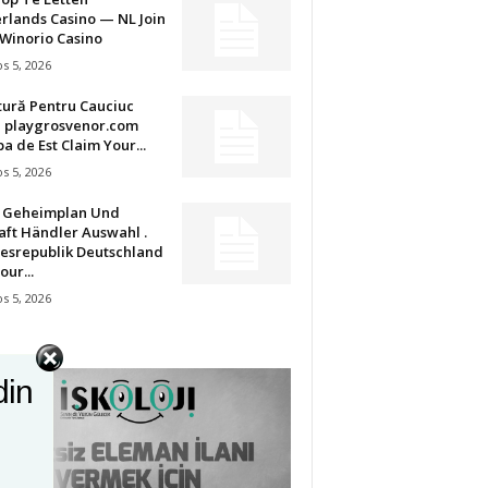
rlands Casino — NL Join
Winorio Casino
s 5, 2026
tură Pentru Cauciuc
u playgrosvenor.com
a de Est Claim Your...
s 5, 2026
t Geheimplan Und
aft Händler Auswahl .
esrepublik Deutschland
our...
s 5, 2026
din