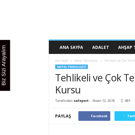
K
u
r
s
u
n
u
ANA SAYFA
ADALET
AHŞAP 
Biz Sizi Arayalım
z
b
Ana sayfa
Metal Teknolojisi
Tehlikeli ve Çok Tehlik
u
METAL TEKNOLOJISI
r
Tehlikeli ve Çok Teh
a
d
Kursu
a
Tarafından
safeport
-
Nisan 12, 2018
685
PAYLAŞ
Facebook
Twit