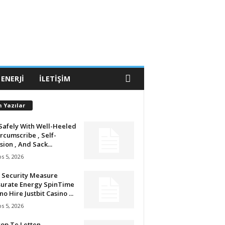
 ENERJI
İLETIŞIM
n Yazılar
Safely With Well-Heeled
ircumscribe , Self-
sion , And Sack...
s 5, 2026
 Security Measure
urate Energy SpinTime
no Hire Justbit Casino ...
s 5, 2026
op Te Letten