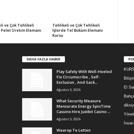
li ve Çok Tehlikeli
Tehlikeli ve Çok Tehlikeli
e Pelet Üretim Elemanı
İşlerde Tel Büküm Elemanı
Kursu
DAHA FAZLA HABER
PO
KURS!
Play Safely With Well-Heeled
Fix Circumscribe , Self-
Bilişi
Exclusion , And Sack...
El San
Ağustos 5, 2026
Bahçe
What Security Measure
diksi
Mensurate Energy SpinTime
Cassino Hire Justbit Casino ...
Yönet
Ağustos 5, 2026
İnsan
Waarop Te Letten