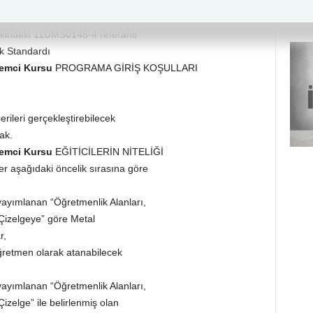
sayılı Resmî Gazete’de yayımlanan
 ekindeki 11UMS0148-4 referans
ek Standardı
şlemci Kursu
PROGRAMA GİRİŞ KOŞULLARI
ileri gerçekleştirebilecek
ak.
şlemci Kursu
EĞİTİCİLERİN NİTELİĞİ
r aşağıdaki öncelik sırasına göre
yayımlanan “Öğretmenlik Alanları,
Çizelgeye” göre Metal
r,
etmen olarak atanabilecek
yayımlanan “Öğretmenlik Alanları,
zelge” ile belirlenmiş olan