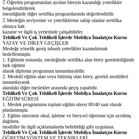
 Öğretim programından ayrılan bireyin kazandığı yeterlikler
belgelendirilerek
istendiğinde diğer sertifika programlarında değerlendirilir.
 Mesleğin seviyesine ve yeterliklerine sahip olanlar sertifika
almaya hak
kazanır ve ilgili iş yerlerinde çalışabilirler.
Tehlikeli Ve Çok Tehlikeli İşlerde Mobilya İmalatçısı Kursu
YATAY VE DİKEY GEÇİŞLER
Mesleğe yönelik geniş tabanlı yeterlikler kazandırmak
hedeflenmiştir.
1. Eğitimin sonunda, mesleğinde sertifika alan birey gerektirdiğinde
fark eğitimi
alarak diploma programını tamamlayabilir.
2. Meslekî eğitim alan veya bitirmiş olan birey, gerekli modülleri
tamamlayarak
alandaki diğer meslekler arasında geçiş yapabilir.
Tehlikeli Ve Çok Tehlikeli İşlerde Mobilya İmalatçısı Kursu
EĞİTİM SÜRESİ
1. Meslek programının toplam eğitim süresi 80/40 saat olarak
planlanmıştır.
2. Eğitim süresinin okul, işletme ve bireysel öğrenme için ayrılmış
dağılımı,
modüller ile ilgili açıklamalarda belirtildiği gibi uygulanır.
Tehlikeli Ve Çok Tehlikeli İşlerde Mobilya İmalatçısı Kursu
ÖĞRETİM YÖNTEM VE TEKNİKLERİ