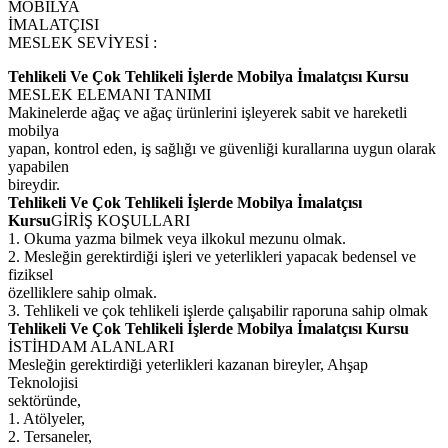
MOBİLYA
İMALATÇISI
MESLEK SEVİYESİ :
Tehlikeli Ve Çok Tehlikeli İşlerde Mobilya İmalatçısı Kursu
MESLEK ELEMANI TANIMI
Makinelerde ağaç ve ağaç ürünlerini işleyerek sabit ve hareketli
mobilya
yapan, kontrol eden, iş sağlığı ve güvenliği kurallarına uygun olarak
yapabilen
bireydir.
Tehlikeli Ve Çok Tehlikeli İşlerde Mobilya İmalatçısı
Kursu
GİRİŞ KOŞULLARI
1. Okuma yazma bilmek veya ilkokul mezunu olmak.
2. Mesleğin gerektirdiği işleri ve yeterlikleri yapacak bedensel ve
fiziksel
özelliklere sahip olmak.
3. Tehlikeli ve çok tehlikeli işlerde çalışabilir raporuna sahip olmak
Tehlikeli Ve Çok Tehlikeli İşlerde Mobilya İmalatçısı Kursu
İSTİHDAM ALANLARI
Mesleğin gerektirdiği yeterlikleri kazanan bireyler, Ahşap
Teknolojisi
sektöründe,
1. Atölyeler,
2. Tersaneler,