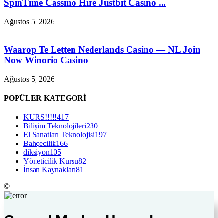
SpinTime Cassino Hire Justbit Casino ...
Ağustos 5, 2026
Waarop Te Letten Nederlands Casino — NL Join
Now Winorio Casino
Ağustos 5, 2026
POPÜLER KATEGORİ
KURS!!!!!
417
Bilişim Teknolojileri
230
El Sanatları Teknolojisi
197
Bahçecilik
166
diksiyon
105
Yöneticilik Kursu
82
İnsan Kaynakları
81
©