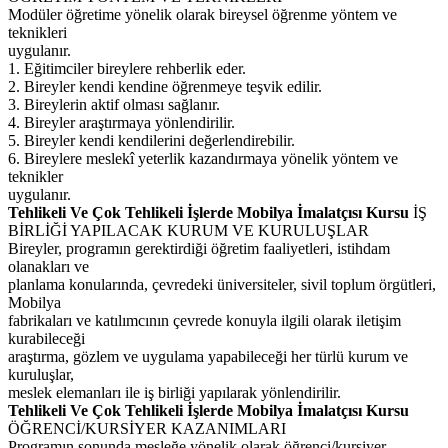
Modüler öğretime yönelik olarak bireysel öğrenme yöntem ve
teknikleri
uygulanır.
1. Eğitimciler bireylere rehberlik eder.
2. Bireyler kendi kendine öğrenmeye teşvik edilir.
3. Bireylerin aktif olması sağlanır.
4. Bireyler araştırmaya yönlendirilir.
5. Bireyler kendi kendilerini değerlendirebilir.
6. Bireylere meslekî yeterlik kazandırmaya yönelik yöntem ve
teknikler
uygulanır.
Tehlikeli Ve Çok Tehlikeli İşlerde Mobilya İmalatçısı Kursu
İŞ
BİRLİĞİ YAPILACAK KURUM VE KURULUŞLAR
Bireyler, programın gerektirdiği öğretim faaliyetleri, istihdam
olanakları ve
planlama konularında, çevredeki üniversiteler, sivil toplum örgütleri,
Mobilya
fabrikaları ve katılımcının çevrede konuyla ilgili olarak iletişim
kurabileceği
araştırma, gözlem ve uygulama yapabileceği her türlü kurum ve
kuruluşlar,
meslek elemanları ile iş birliği yapılarak yönlendirilir.
Tehlikeli Ve Çok Tehlikeli İşlerde Mobilya İmalatçısı Kursu
ÖĞRENCİ/KURSİYER KAZANIMLARI
Programın sonunda mesleğe yönelik olarak öğrenci/kursiyer,