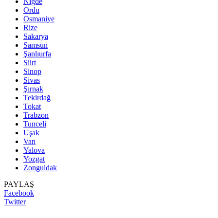
Niğde
Ordu
Osmaniye
Rize
Sakarya
Samsun
Şanlıurfa
Siirt
Sinop
Sivas
Şırnak
Tekirdağ
Tokat
Trabzon
Tunceli
Uşak
Van
Yalova
Yozgat
Zonguldak
PAYLAŞ
Facebook
Twitter