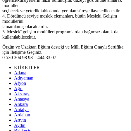
öğrenci/kursiyerlerin hazır bulunuşluk düzeyi göz önüne alınarak
modüller
seçilecek ve yeterlik tablosunda yer alan süreye ilave edilecektir.
4. Dördüncü seviye meslek elemanları, bütün Mesleki Gelişim
modüllerini
tamamlamış olacaklardır.
5. Meslekî gelişim modülleri programlardan bağımsız olarak da
kullanılabilecektir.
Örgün ve Uzaktan Eğitim desteği ve Milli Eğitim Onaylı Sertifika
için İletişime Geçiniz.
0 530 304 98 98 – 444 33 07
ETİKETLER
Adana
Adıyaman
Afyon
Ağrı
Aksaray
Amasya
Ankara
Antalya
Ardahan
Artvin
Aydın
Balıkesir