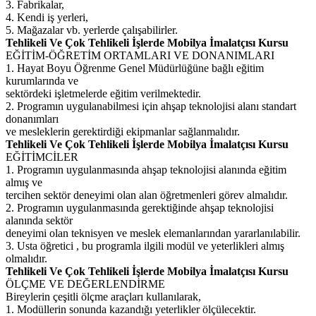
3. Fabrikalar,
4. Kendi iş yerleri,
5. Mağazalar vb. yerlerde çalışabilirler.
Tehlikeli Ve Çok Tehlikeli İşlerde Mobilya İmalatçısı Kursu
EĞİTİM-ÖĞRETİM ORTAMLARI VE DONANIMLARI
1. Hayat Boyu Öğrenme Genel Müdürlüğüne bağlı eğitim
kurumlarında ve
sektördeki işletmelerde eğitim verilmektedir.
2. Programın uygulanabilmesi için ahşap teknolojisi alanı standart
donanımları
ve mesleklerin gerektirdiği ekipmanlar sağlanmalıdır.
Tehlikeli Ve Çok Tehlikeli İşlerde Mobilya İmalatçısı Kursu
EĞİTİMCİLER
1. Programın uygulanmasında ahşap teknolojisi alanında eğitim
almış ve
tercihen sektör deneyimi olan alan öğretmenleri görev almalıdır.
2. Programın uygulanmasında gerektiğinde ahşap teknolojisi
alanında sektör
deneyimi olan teknisyen ve meslek elemanlarından yararlanılabilir.
3. Usta öğretici , bu programla ilgili modül ve yeterlikleri almış
olmalıdır.
Tehlikeli Ve Çok Tehlikeli İşlerde Mobilya İmalatçısı Kursu
ÖLÇME VE DEĞERLENDİRME
Bireylerin çeşitli ölçme araçları kullanılarak,
1. Modüllerin sonunda kazandığı yeterlikler ölçülecektir.