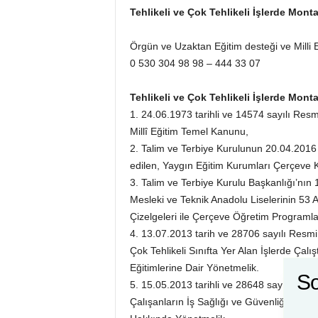
Tehlikeli ve Çok Tehlikeli İşlerde Mont
Örgün ve Uzaktan Eğitim desteği ve Milli Eğ
0 530 304 98 98 – 444 33 07
Tehlikeli ve Çok Tehlikeli İşlerde Mont
1. 24.06.1973 tarihli ve 14574 sayılı Res
Millî Eğitim Temel Kanunu,
2. Talim ve Terbiye Kurulunun 20.04.2016 ta
edilen, Yaygın Eğitim Kurumları Çerçeve 
3. Talim ve Terbiye Kurulu Başkanlığı’nın 1
Mesleki ve Teknik Anadolu Liselerinin 53 A
Çizelgeleri ile Çerçeve Öğretim Programlar
4. 13.07.2013 tarih ve 28706 sayılı Resmi
Çok Tehlikeli Sınıfta Yer Alan İşlerde Çalış
Eğitimlerine Dair Yönetmelik.
So
5. 15.05.2013 tarihli ve 28648 sayılı Res
Çalışanların İş Sağlığı ve Güvenliği Eğitim