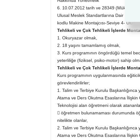
Hakkında Yönetmelik
6. 10.07.2012 tarih ve 28349 (Mükerrer) 
Ulusal Meslek Standartlarına Dair Tebliğ
kodlu Makine Montajcısı-Seviye 4- Ulusal
Tehlikeli ve Çok Tehlikeli İşlerde Mont
1. Okuryazar olmak,
2. 18 yaşını tamamlamış olmak,
3. Kurs programının öngördüğü temel becer
yeterliliğe (fiziksel, psiko-motor) sahip olm
Tehlikeli ve Çok Tehlikeli İşlerde Mont
Kurs programının uygulanmasında eğiticile
görevlendirilirler;
1. Talim ve Terbiye Kurulu Başkanlığınca 
Atama ve Ders Okutma Esaslarına İlişkin 
Teknolojisi alan öğretmeni olarak atananla
 öğretmen bulunamaması durumunda öğr
nitelikte olanlar,
2. Talim ve Terbiye Kurulu Başkanlığınca 
Atama ve Ders Okutma Esaslarına İlişkin Ç