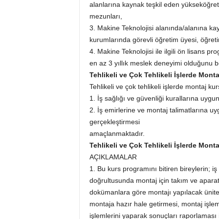
alanlarına kaynak teşkil eden yükseköğret
mezunları,
3. Makine Teknolojisi alanında/alanına ka
kurumlarında görevli öğretim üyesi, öğretim
4. Makine Teknolojisi ile ilgili ön lisans
en az 3 yıllık meslek deneyimi olduğunu b
Tehlikeli ve Çok Tehlikeli İşlerde Mont
Tehlikeli ve çok tehlikeli işlerde montaj ku
1. İş sağlığı ve güvenliği kurallarına uygu
2. İş emirlerine ve montaj talimatlarına uy
gerçekleştirmesi
amaçlanmaktadır.
Tehlikeli ve Çok Tehlikeli İşlerde Mont
AÇIKLAMALAR
1. Bu kurs programını bitiren bireylerin; iş 
doğrultusunda montaj için takım ve aparatl
dokümanlara göre montajı yapılacak ünite 
montaja hazır hale getirmesi, montaj işlem
işlemlerini yaparak sonuçları raporlaması il