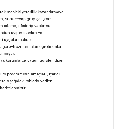
rak mesleki yeterlilik kazandırmaya
ım, soru-cevap grup çalışması,
lem çözme, gösterip yaptırma,
ından uygun olanları ve
ri uygulanmalıdır.
da görevli uzman, alan öğretmenleri
anmıştır.
eya kurumlarca uygun görülen diğer
 kurs programının amaçları, içeriği
lere aşağıdaki tabloda verilen
 hedeflenmiştir.