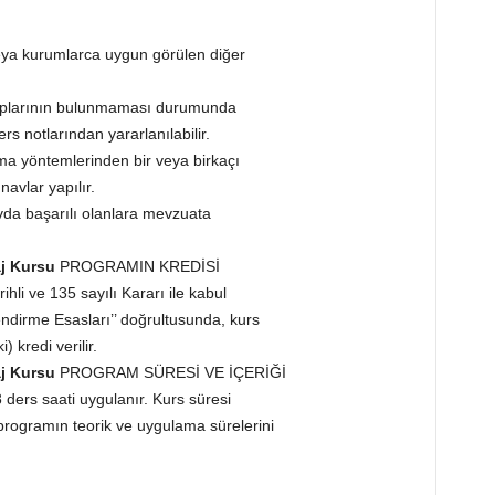
eya kurumlarca uygun görülen diğer
taplarının bulunmaması durumunda
s notlarından yararlanılabilir.
ama yöntemlerinden bir veya birkaçı
avlar yapılır.
da başarılı olanlara mevzuata
aj Kursu
PROGRAMIN KREDİSİ
hli ve 135 sayılı Kararı ile kabul
endirme Esasları’’ doğrultusunda, kurs
 kredi verilir.
aj Kursu
PROGRAM SÜRESİ VE İÇERİĞİ
ders saati uygulanır. Kurs süresi
 programın teorik ve uygulama sürelerini