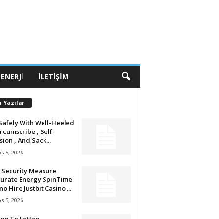
 ENERJI
İLETIŞIM
n Yazılar
Safely With Well-Heeled
ircumscribe , Self-
sion , And Sack...
s 5, 2026
 Security Measure
urate Energy SpinTime
no Hire Justbit Casino ...
s 5, 2026
op Te Letten