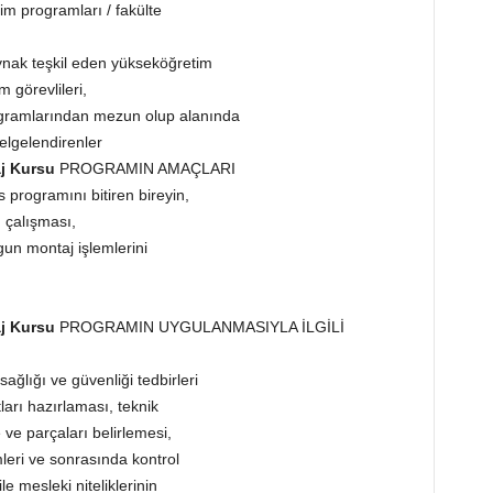
im programları / fakülte
ynak teşkil eden yükseköğretim
 görevlileri,
 programlarından mezun olup alanında
elgelendirenler
aj Kursu
PROGRAMIN AMAÇLARI
rs programını bitiren bireyin,
n çalışması,
gun montaj işlemlerini
aj Kursu
PROGRAMIN UYGULANMASIYLA İLGİLİ
sağlığı ve güvenliği tedbirleri
arı hazırlaması, teknik
ve parçaları belirlemesi,
leri ve sonrasında kontrol
e mesleki niteliklerinin