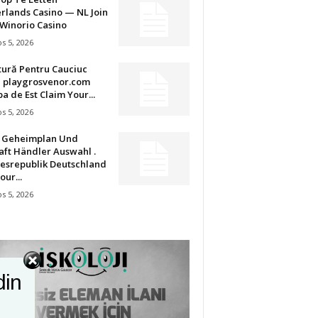
rlands Casino — NL Join
Winorio Casino
s 5, 2026
tură Pentru Cauciuc
u playgrosvenor.com
a de Est Claim Your...
s 5, 2026
t Geheimplan Und
aft Händler Auswahl .
esrepublik Deutschland
our...
s 5, 2026
din