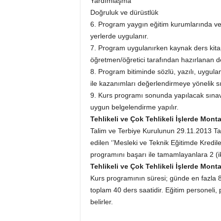
Yardımlaşma
Doğruluk ve dürüstlük
6. Program yaygın eğitim kurumlarında v
yerlerde uygulanır.
7. Program uygulanırken kaynak ders ki
öğretmen/öğretici tarafından hazırlanan der
8. Program bitiminde sözlü, yazılı, uygul
ile kazanımları değerlendirmeye yönelik sın
9. Kurs programı sonunda yapılacak sınav
uygun belgelendirme yapılır.
Tehlikeli ve Çok Tehlikeli İşlerde Mont
Talim ve Terbiye Kurulunun 29.11.2013 Tari
edilen ‘’Mesleki ve Teknik Eğitimde Kredil
programını başarı ile tamamlayanlara 2 (iki)
Tehlikeli ve Çok Tehlikeli İşlerde Mont
Kurs programının süresi; günde en fazla 8 
toplam 40 ders saatidir. Eğitim personeli,
belirler.