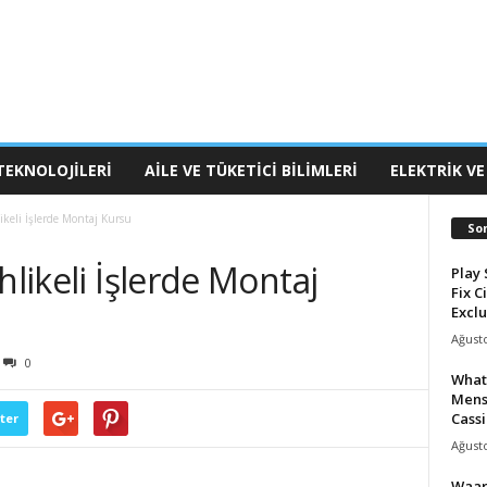
TEKNOLOJILERI
AILE VE TÜKETICI BILIMLERI
ELEKTRIK VE
ikeli İşlerde Montaj Kursu
So
hlikeli İşlerde Montaj
Play 
Fix C
Exclu
Ağusto
0
What
Mens
Cassi
ter
Ağusto
Waar