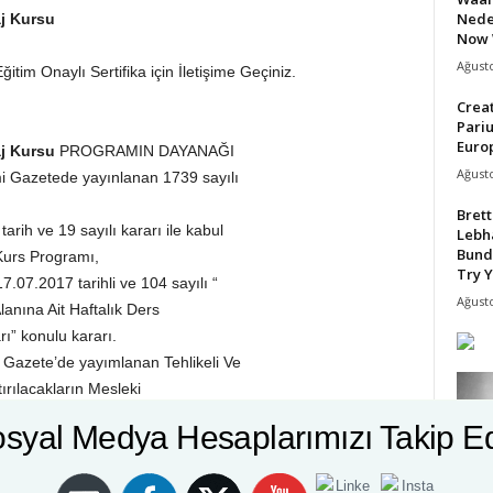
Nede
aj Kursu
Now 
Ağusto
itim Onaylı Sertifika için İletişime Geçiniz.
Crea
Pari
Europ
aj Kursu
PROGRAMIN DAYANAĞI
Ağusto
mi Gazetede yayınlanan 1739 sayılı
Bret
rih ve 19 sayılı kararı ile kabul
Lebh
Bund
Kurs Programı,
Try Y
7.07.2017 tarihli ve 104 sayılı “
Ağusto
lanına Ait Haftalık Ders
ı” konulu kararı.
 Gazete’de yayımlanan Tehlikeli Ve
tırılacakların Mesleki
syal Medya Hesaplarımızı Takip E
mî Gazete’ de yayımlanan
lerinin Usul ve Esasları