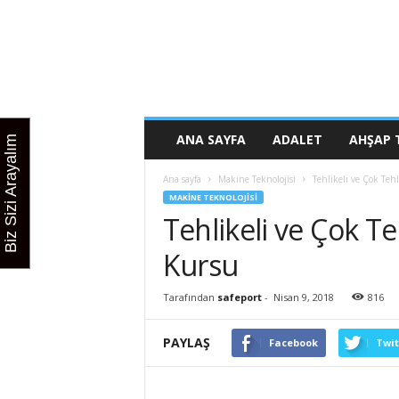
K
u
r
s
u
n
u
ANA SAYFA
ADALET
AHŞAP 
Biz Sizi Arayalım
z
b
Ana sayfa
Makine Teknolojisi
Tehlikeli ve Çok Tehl
u
MAKINE TEKNOLOJISI
r
Tehlikeli ve Çok Te
a
d
Kursu
a
Tarafından
safeport
-
Nisan 9, 2018
816
PAYLAŞ
Facebook
Twit