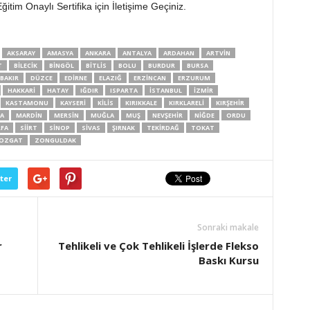
itim Onaylı Sertifika için İletişime Geçiniz.
AKSARAY
AMASYA
ANKARA
ANTALYA
ARDAHAN
ARTVIN
T
BILECIK
BINGÖL
BITLIS
BOLU
BURDUR
BURSA
BAKIR
DÜZCE
EDIRNE
ELAZIĞ
ERZINCAN
ERZURUM
HAKKARI
HATAY
IĞDIR
ISPARTA
İSTANBUL
İZMIR
KASTAMONU
KAYSERI
KILIS
KIRIKKALE
KIRKLARELI
KIRŞEHIR
A
MARDIN
MERSIN
MUĞLA
MUŞ
NEVŞEHIR
NIĞDE
ORDU
RFA
SIIRT
SINOP
SIVAS
ŞIRNAK
TEKIRDAĞ
TOKAT
OZGAT
ZONGULDAK
ter
Sonraki makale
r
Tehlikeli ve Çok Tehlikeli İşlerde Flekso
Baskı Kursu