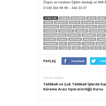
Örgün ve Uzaktan Eğitim desteği ve Milli Eğ
0 530 304 98 98 – 444 33 07
ETİKETLER
ADANA
ADIYAMAN
AFYON
AĞRI
AYDIN
BALIKESIR
BARTIN
BATMAN
BAYBUR
ÇANAKKALE
ÇANKIRI
ÇORUM
DENIZLI
DIYAR
ESKIŞEHIR
GAZIANTEP
GIRESUN
GÜMÜŞHANE
KAHRAMANMARAŞ
KARABÜK
KARAMAN
KARS
KOCAELI
KONYA
KÜTAHYA
MALATYA
MANIS
OSMANIYE
RIZE
SAKARYA
SAMSUN
ŞANLIU
TRABZON
TUNCELI
UŞAK
VAN
YALOVA
Y
PAYLAŞ
Facebook
Twit
Önceki makale
Tehlikeli ve Çok Tehlikeli İşlerde Ka
Küreme Aracı Operatörlüğü Kursu