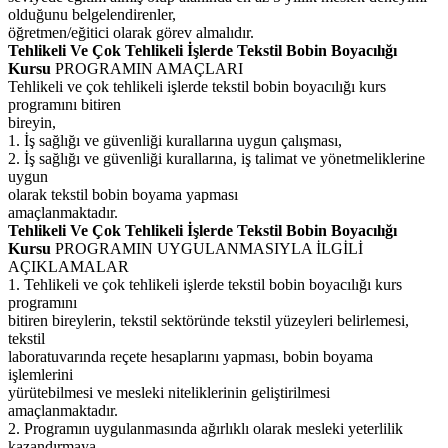
olduğunu belgelendirenler,
öğretmen/eğitici olarak görev almalıdır.
Tehlikeli Ve Çok Tehlikeli İşlerde Tekstil Bobin Boyacılığı
Kursu
PROGRAMIN AMAÇLARI
Tehlikeli ve çok tehlikeli işlerde tekstil bobin boyacılığı kurs
programını bitiren
bireyin,
1. İş sağlığı ve güvenliği kurallarına uygun çalışması,
2. İş sağlığı ve güvenliği kurallarına, iş talimat ve yönetmeliklerine
uygun
olarak tekstil bobin boyama yapması
amaçlanmaktadır.
Tehlikeli Ve Çok Tehlikeli İşlerde Tekstil Bobin Boyacılığı
Kursu
PROGRAMIN UYGULANMASIYLA İLGİLİ
AÇIKLAMALAR
1. Tehlikeli ve çok tehlikeli işlerde tekstil bobin boyacılığı kurs
programını
bitiren bireylerin, tekstil sektöründe tekstil yüzeyleri belirlemesi,
tekstil
laboratuvarında reçete hesaplarını yapması, bobin boyama
işlemlerini
yürütebilmesi ve mesleki niteliklerinin geliştirilmesi
amaçlanmaktadır.
2. Programın uygulanmasında ağırlıklı olarak mesleki yeterlilik
kazandırmaya