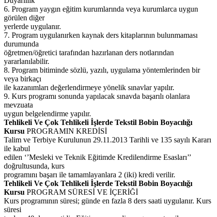
Duyarlılık
6. Program yaygın eğitim kurumlarında veya kurumlarca uygun
görülen diğer
yerlerde uygulanır.
7. Program uygulanırken kaynak ders kitaplarının bulunmaması
durumunda
öğretmen/öğretici tarafından hazırlanan ders notlarından
yararlanılabilir.
8. Program bitiminde sözlü, yazılı, uygulama yöntemlerinden bir
veya birkaçı
ile kazanımları değerlendirmeye yönelik sınavlar yapılır.
9. Kurs programı sonunda yapılacak sınavda başarılı olanlara
mevzuata
uygun belgelendirme yapılır.
Tehlikeli Ve Çok Tehlikeli İşlerde Tekstil Bobin Boyacılığı
Kursu
PROGRAMIN KREDİSİ
Talim ve Terbiye Kurulunun 29.11.2013 Tarihli ve 135 sayılı Kararı
ile kabul
edilen ‘’Mesleki ve Teknik Eğitimde Kredilendirme Esasları’’
doğrultusunda, kurs
programını başarı ile tamamlayanlara 2 (iki) kredi verilir.
Tehlikeli Ve Çok Tehlikeli İşlerde Tekstil Bobin Boyacılığı
Kursu
PROGRAM SÜRESİ VE İÇERİĞİ
Kurs programının süresi; günde en fazla 8 ders saati uygulanır. Kurs
süresi