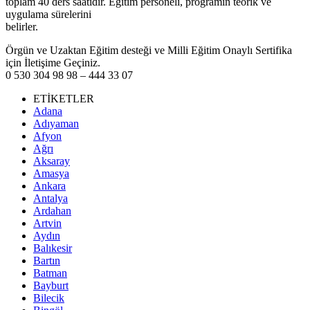
toplam 40 ders saatidir. Eğitim personeli, programın teorik ve
uygulama sürelerini
belirler.
Örgün ve Uzaktan Eğitim desteği ve Milli Eğitim Onaylı Sertifika
için İletişime Geçiniz.
0 530 304 98 98 – 444 33 07
ETİKETLER
Adana
Adıyaman
Afyon
Ağrı
Aksaray
Amasya
Ankara
Antalya
Ardahan
Artvin
Aydın
Balıkesir
Bartın
Batman
Bayburt
Bilecik