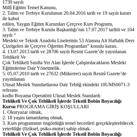
1739 sayılı
Millî Eğitim Temel Kanunu,
2. Talim ve Terbiye Kurulunun 20.04.2016 tarih ve 19 sayılı kararı
ile kabul
edilen, Yaygın Eğitim Kurumları Çerçeve Kurs Programı,
3. Talim ve Terbiye Kurulu Başkanlığı’nın 17.07.2017 tarihli ve 104
sayılı “
Mesleki ve Teknik Anadolu Liselerinin 53 Alanına Ait Haftalık Ders
Çizelgeleri ile Çerçeve Öğretim Programları” konulu kararı.
4. 13.07.2013 tarih ve 28706 sayılı Resmi Gazete’de yayınlanan
Tehlikeli Ve
Çok Tehlikeli Sınıfta Yer Alan İşlerde Çalıştırılacakların Mesleki
Eğitimlerine Dair Yönetmelik.
5. 05.07.2010 tarih ve 27632 (Mükerrer) sayılı Resmî Gazete’de
yayımlanan
Ulusal Meslek Standartlarına Dair Tebliğ ekindeki 10UMS0071-3
referans
kodlu Boyama Operatörü Ulusal Meslek Standardı
Tehlikeli Ve Çok Tehlikeli İşlerde Tekstil Bobin Boyacılığı
Kursu
PROGRAMA GİRİŞ KOŞULLARI
1. Okuryazar olmak,
2. 18 yaşını tamamlamış olmak,
3. Kurs programının öngördüğü temel becerileri gerçekleştirebilecek
yeterliliğe (fiziksel, psiko-motor) sahip olmak.
Tehlikeli Ve Çok Tehlikeli İşlerde Tekstil Bobin Boyacılığı