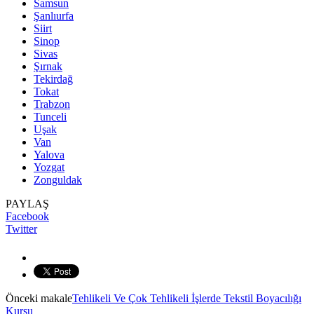
Samsun
Şanlıurfa
Siirt
Sinop
Sivas
Şırnak
Tekirdağ
Tokat
Trabzon
Tunceli
Uşak
Van
Yalova
Yozgat
Zonguldak
PAYLAŞ
Facebook
Twitter
Önceki makale
Tehlikeli Ve Çok Tehlikeli İşlerde Tekstil Boyacılığı
Kursu