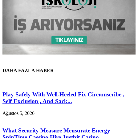
DAHA FAZLA HABER
Play Safely With Well-Heeled Fix Circumscribe ,
Self-Exclusion , And Sack...
Ağustos 5, 2026
What Security Measure Mensurate Energy
SpinTime Cassino Hire Justbit Casino ...