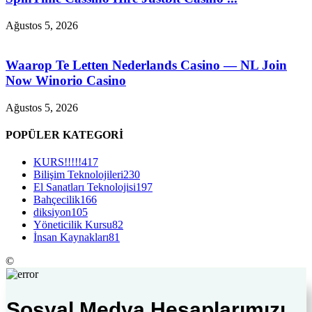
Ağustos 5, 2026
Waarop Te Letten Nederlands Casino — NL Join
Now Winorio Casino
Ağustos 5, 2026
POPÜLER KATEGORİ
KURS!!!!!
417
Bilişim Teknolojileri
230
El Sanatları Teknolojisi
197
Bahçecilik
166
diksiyon
105
Yöneticilik Kursu
82
İnsan Kaynakları
81
©
Sosyal Medya Hesaplarımızı