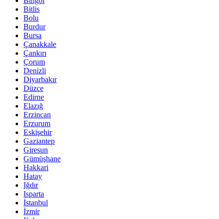
Bingöl
Bitlis
Bolu
Burdur
Bursa
Çanakkale
Çankırı
Çorum
Denizli
Diyarbakır
Düzce
Edirne
Elazığ
Erzincan
Erzurum
Eskişehir
Gaziantep
Giresun
Gümüşhane
Hakkari
Hatay
Iğdır
Isparta
İstanbul
İzmir