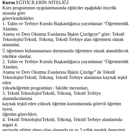
Kursu
EĞİTİCİLERİN NİTELİĞİ
Kurs programının uygulanmasında eğiticiler aşağıdaki öncelik
sırasına göre
görevlendirilirler;
1. Talim ve Terbiye Kurulu Başkanlığınca yayımlanan “Öğretmenlik
Alanları,
Atama ve Ders Okutma Esaslarına İlişkin Çizelgeye” göre: Tekstil
Teknolojisi/Tekstil, Trikotaj, Tekstil Terbiye alan öğretmeni olarak
atananlar,
 öğretmen bulunamaması durumunda öğretmen olarak atanabilecek
nitelikte olanlar,
2. Talim ve Terbiye Kurulu Başkanlığınca yayımlanan “Öğretmenlik
Alanları,
Atama ve Ders Okutma Esaslarına İlişkin Çizelge” ile Tekstil
Teknolojisi/Tekstil, Trikotaj, Tekstil Terbiye alanlarına kaynak teşkil
eden
yükseköğretim programları / fakülte mezunları,
3. Tekstil Teknolojisi/Tekstil, Trikotaj, Tekstil Terbiye
alanında/alanına
kaynak teşkil eden yüksek öğretim kurumlarında görevli öğretim
üyesi,
öğretim görevlileri,
4. Tekstil Teknolojisi/Tekstil, Trikotaj, Tekstil Terbiye alanlarında
asgari 4.
seviyede eğitim almış olup alanında en az 5 yıllık meslek deneyimi