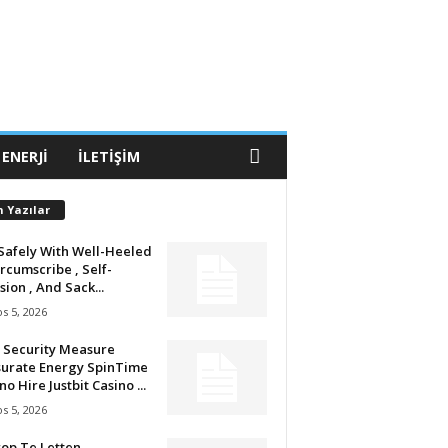
 ENERJI
İLETIŞIM
n Yazılar
Safely With Well-Heeled
ircumscribe , Self-
sion , And Sack...
s 5, 2026
 Security Measure
urate Energy SpinTime
no Hire Justbit Casino ...
s 5, 2026
op Te Letten