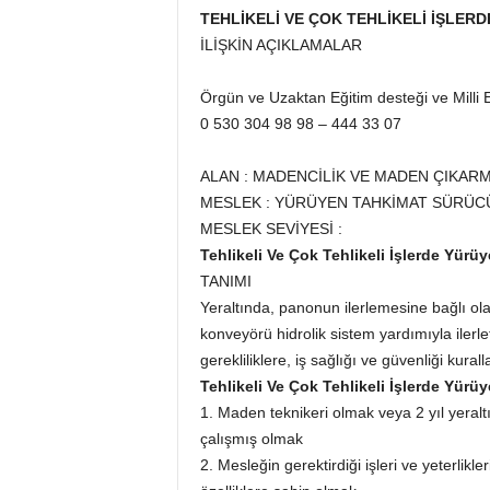
TEHLİKELİ VE ÇOK TEHLİKELİ İŞLE
İLİŞKİN AÇIKLAMALAR
Örgün ve Uzaktan Eğitim desteği ve Milli Eğ
0 530 304 98 98 – 444 33 07
ALAN : MADENCİLİK VE MADEN ÇIKAR
MESLEK : YÜRÜYEN TAHKİMAT SÜRÜ
MESLEK SEVİYESİ :
Tehlikeli Ve Çok Tehlikeli İşlerde Yür
TANIMI
Yeraltında, panonun ilerlemesine bağlı ol
konveyörü hidrolik sistem yardımıyla ilerleti
gerekliliklere, iş sağlığı ve güvenliği kura
Tehlikeli Ve Çok Tehlikeli İşlerde Yür
1. Maden teknikeri olmak veya 2 yıl yeral
çalışmış olmak
2. Mesleğin gerektirdiği işleri ve yeterlikl