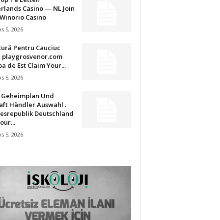
rlands Casino — NL Join
Winorio Casino
s 5, 2026
tură Pentru Cauciuc
u playgrosvenor.com
a de Est Claim Your...
s 5, 2026
t Geheimplan Und
aft Händler Auswahl .
esrepublik Deutschland
our...
s 5, 2026