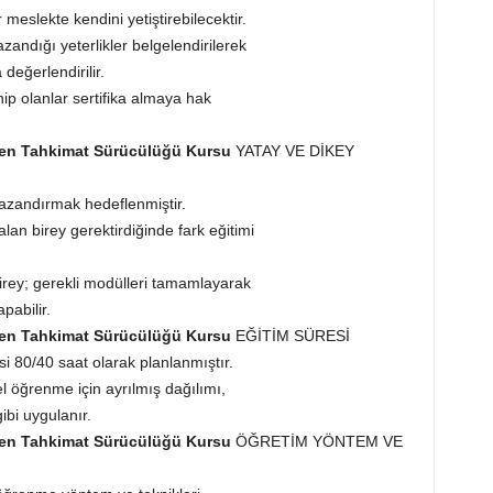
 meslekte kendini yetiştirebilecektir.
andığı yeterlikler belgelendirilerek
değerlendirilir.
hip olanlar sertifika almaya hak
üyen Tahkimat Sürücülüğü Kursu
YATAY VE DİKEY
kazandırmak hedeflenmiştir.
lan birey gerektirdiğinde fark eğitimi
.
birey; gerekli modülleri tamamlayarak
pabilir.
üyen Tahkimat Sürücülüğü Kursu
EĞİTİM SÜRESİ
i 80/40 saat olarak planlanmıştır.
el öğrenme için ayrılmış dağılımı,
gibi uygulanır.
üyen Tahkimat Sürücülüğü Kursu
ÖĞRETİM YÖNTEM VE