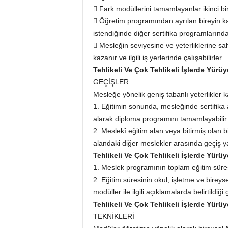
 Fark modüllerini tamamlayanlar ikinci bir
 Öğretim programından ayrılan bireyin kaz
istendiğinde diğer sertifika programlarında 
 Mesleğin seviyesine ve yeterliklerine sa
kazanır ve ilgili iş yerlerinde çalışabilirler.
Tehlikeli Ve Çok Tehlikeli İşlerde Yür
GEÇİŞLER
Mesleğe yönelik geniş tabanlı yeterlikler 
1. Eğitimin sonunda, mesleğinde sertifika a
alarak diploma programını tamamlayabilir
2. Meslekî eğitim alan veya bitirmiş olan 
alandaki diğer meslekler arasında geçiş ya
Tehlikeli Ve Çok Tehlikeli İşlerde Yür
1. Meslek programının toplam eğitim süres
2. Eğitim süresinin okul, işletme ve bireys
modüller ile ilgili açıklamalarda belirtildiği 
Tehlikeli Ve Çok Tehlikeli İşlerde Yür
TEKNİKLERİ