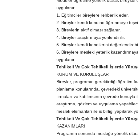
Modüler öğretime yönelik olarak bireysel
uygulanır.
1. Eğitimciler bireylere rehberlik eder.
2. Bireyler kendi kendine öğrenmeye teşvik
3. Bireylerin aktif olması sağlanır.
4. Bireyler araştırmaya yönlendirilir.
5. Bireyler kendi kendilerini değerlendirebil
6. Bireylere mesleki yeterlik kazandırmaya
uygulanır.
Tehlikeli Ve Çok Tehlikeli İşlerde Yür
KURUM VE KURULUŞLAR
Bireyler, programın gerektirdiği öğretim faa
planlama konularında, çevredeki üniversite
firmaları ve katılımcının çevrede konuyla ilg
araştırma, gözlem ve uygulama yapabileceğ
meslek elemanları ile iş birliği yapılarak yön
Tehlikeli Ve Çok Tehlikeli İşlerde Yür
KAZANIMLARI
Programın sonunda mesleğe yönelik olarak