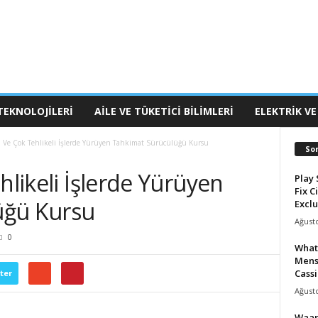
TEKNOLOJILERI
AILE VE TÜKETICI BILIMLERI
ELEKTRIK VE
i Ve Çok Tehlikeli İşlerde Yürüyen Tahkimat Sürücülüğü Kursu
So
hlikeli İşlerde Yürüyen
Play 
Fix C
üğü Kursu
Exclu
Ağusto
0
What
Mens
Cassi
ter
Ağusto
Waar