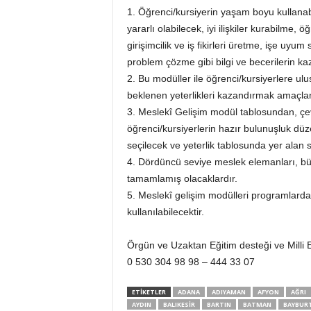
1. Öğrenci/kursiyerin yaşam boyu kullanab
yararlı olabilecek, iyi ilişkiler kurabilme
girişimcilik ve iş fikirleri üretme, işe uyu
problem çözme gibi bilgi ve becerilerin kaz
2. Bu modüller ile öğrenci/kursiyerlere ul
beklenen yeterlikleri kazandırmak amaçla
3. Meslekî Gelişim modül tablosundan, çe
öğrenci/kursiyerlerin hazır bulunuşluk dü
seçilecek ve yeterlik tablosunda yer alan s
4. Dördüncü seviye meslek elemanları, bü
tamamlamış olacaklardır.
5. Meslekî gelişim modülleri programlard
kullanılabilecektir.
Örgün ve Uzaktan Eğitim desteği ve Milli Eğ
0 530 304 98 98 – 444 33 07
ETİKETLER
ADANA
ADIYAMAN
AFYON
AĞRI
AYDIN
BALIKESIR
BARTIN
BATMAN
BAYBUR