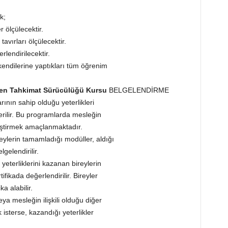
k;
 ölçülecektir.
tavırları ölçülecektir.
lendirilecektir.
endilerine yaptıkları tüm öğrenim
üyen Tahkimat Sürücülüğü Kursu
BELGELENDİRME
ının sahip olduğu yeterlikleri
rilir. Bu programlarda mesleğin
tiştirmek amaçlanmaktadır.
eylerin tamamladığı modüller, aldığı
gelendirilir.
terliklerini kazanan bireylerin
fikada değerlendirilir. Bireyler
a alabilir.
ya mesleğin ilişkili olduğu diğer
sterse, kazandığı yeterlikler