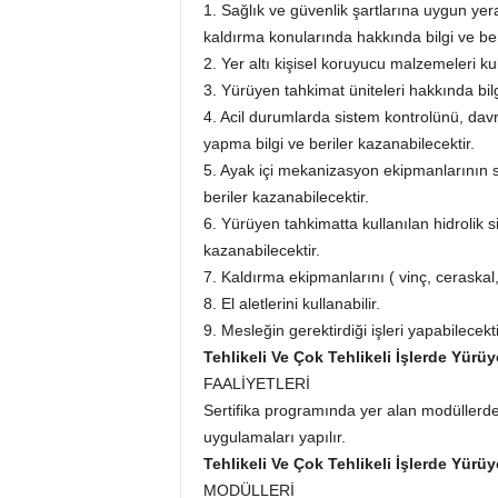
1. Sağlık ve güvenlik şartlarına uygun yer
kaldırma konularında hakkında bilgi ve ber
2. Yer altı kişisel koruyucu malzemeleri kul
3. Yürüyen tahkimat üniteleri hakkında bilg
4. Acil durumlarda sistem kontrolünü, dav
yapma bilgi ve beriler kazanabilecektir.
5. Ayak içi mekanizasyon ekipmanlarının 
beriler kazanabilecektir.
6. Yürüyen tahkimatta kullanılan hidrolik s
kazanabilecektir.
7. Kaldırma ekipmanlarını ( vinç, ceraskal, 
8. El aletlerini kullanabilir.
9. Mesleğin gerektirdiği işleri yapabilecekti
Tehlikeli Ve Çok Tehlikeli İşlerde Yür
FAALİYETLERİ
Sertifika programında yer alan modüllerd
uygulamaları yapılır.
Tehlikeli Ve Çok Tehlikeli İşlerde Yür
MODÜLLERİ