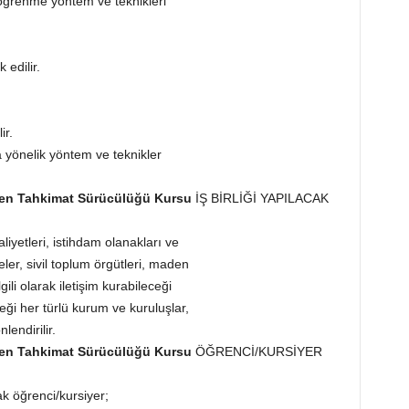
 öğrenme yöntem ve teknikleri
 edilir.
ir.
 yönelik yöntem ve teknikler
üyen Tahkimat Sürücülüğü Kursu
İŞ BİRLİĞİ YAPILACAK
liyetleri, istihdam olanakları ve
ler, sivil toplum örgütleri, maden
ili olarak iletişim kurabileceği
i her türlü kurum ve kuruluşlar,
lendirilir.
üyen Tahkimat Sürücülüğü Kursu
ÖĞRENCİ/KURSİYER
 öğrenci/kursiyer;