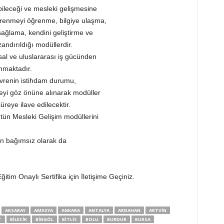
ileceği ve mesleki gelişmesine
, öğrenmeyi öğrenme, bilgiye ulaşma,
m sağlama, kendini geliştirme ve
andırıldığı modüllerdir.
usal ve uluslararası iş gücünden
nmaktadır.
vrenin istihdam durumu,
zeyi göz önüne alınarak modüller
üreye ilave edilecektir.
tün Mesleki Gelişim modüllerini
an bağımsız olarak da
itim Onaylı Sertifika için İletişime Geçiniz.
AKSARAY
AMASYA
ANKARA
ANTALYA
ARDAHAN
ARTVIN
T
BILECIK
BINGÖL
BITLIS
BOLU
BURDUR
BURSA