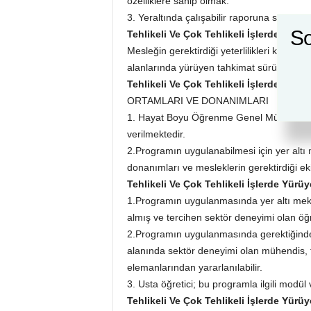
özelliklere sahip olmak.
3. Yeraltında çalışabilir raporuna sahip o
So
Tehlikeli Ve Çok Tehlikeli İşlerde Yür
Mesleğin gerektirdiği yeterlilikleri kazana
alanlarında yürüyen tahkimat sürücü olarak 
Tehlikeli Ve Çok Tehlikeli İşlerde Yür
ORTAMLARI VE DONANIMLARI
1. Hayat Boyu Öğrenme Genel Müdürlüğüne
verilmektedir.
2.Programın uygulanabilmesi için yer altı
donanımları ve mesleklerin gerektirdiği e
Tehlikeli Ve Çok Tehlikeli İşlerde Yür
1.Programın uygulanmasında yer altı mek
almış ve tercihen sektör deneyimi olan öğ
2.Programın uygulanmasında gerektiğinde
alanında sektör deneyimi olan mühendis,
elemanlarından yararlanılabilir.
3. Usta öğretici; bu programla ilgili modül v
Tehlikeli Ve Çok Tehlikeli İşlerde Yür