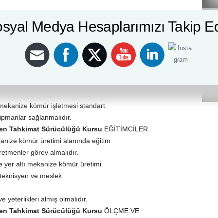
lmak
syal Medya Hesaplarımızı Takip E
üyen Tahkimat Sürücülüğü Kursu
İSTİHDAM ALANLARI
n bireyler; maden sanayi
çalışabilirler.
üyen Tahkimat Sürücülüğü Kursu
EĞİTİM-ÖĞRETİM
 bağlı eğitim kurumlarında eğitim
 mekanize kömür işletmesi standart
kipmanlar sağlanmalıdır.
üyen Tahkimat Sürücülüğü Kursu
EĞİTİMCİLER
anize kömür üretimi alanında eğitim
retmenler görev almalıdır.
 yer altı mekanize kömür üretimi
 teknisyen ve meslek
e yeterlikleri almış olmalıdır.
üyen Tahkimat Sürücülüğü Kursu
ÖLÇME VE