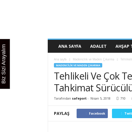
K
u
r
s
u
n
u
ANA SAYFA
ADALET
AHŞAP 
Biz Sizi Arayalım
z
b
Ana sayfa
Madencilik ve Maden Çıkarma
Tehlikel
u
MADENCILIK VE MADEN ÇIKARMA
r
Tehlikeli Ve Çok Te
a
d
Tahkimat Sürücül
a
Tarafından
safeport
-
Nisan 5, 2018
710
PAYLAŞ
Facebook
Twit