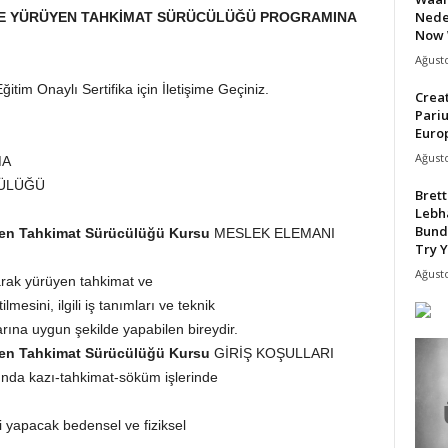
Nede
RDE YÜRÜYEN TAHKİMAT SÜRÜCÜLÜĞÜ PROGRAMINA
Now 
Ağusto
itim Onaylı Sertifika için İletişime Geçiniz.
Crea
Pari
Europ
Ağusto
MA
CÜLÜĞÜ
Bret
Lebh
Bund
üyen Tahkimat Sürücülüğü Kursu
MESLEK ELEMANI
Try Y
Ağusto
arak yürüyen tahkimat ve
lmesini, ilgili iş tanımları ve teknik
llarına uygun şekilde yapabilen bireydir.
üyen Tahkimat Sürücülüğü Kursu
GİRİŞ KOŞULLARI
tında kazı-tahkimat-söküm işlerinde
eri yapacak bedensel ve fiziksel