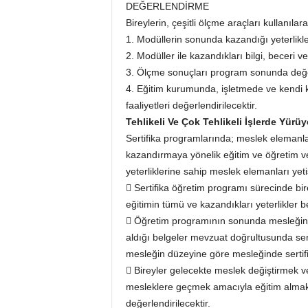
DEĞERLENDİRME
Bireylerin, çeşitli ölçme araçları kullanılara
1. Modüllerin sonunda kazandığı yeterlikler
2. Modüller ile kazandıkları bilgi, beceri ve 
3. Ölçme sonuçları program sonunda değer
4. Eğitim kurumunda, işletmede ve kendi k
faaliyetleri değerlendirilecektir.
Tehlikeli Ve Çok Tehlikeli İşlerde Yür
Sertifika programlarında; meslek elemanlar
kazandırmaya yönelik eğitim ve öğretim ve
yeterliklerine sahip meslek elemanları ye
 Sertifika öğretim programı sürecinde bir
eğitimin tümü ve kazandıkları yeterlikler bel
 Öğretim programının sonunda mesleğin ye
aldığı belgeler mevzuat doğrultusunda serti
mesleğin düzeyine göre mesleğinde sertifik
 Bireyler gelecekte meslek değiştirmek ve
mesleklere geçmek amacıyla eğitim almak i
değerlendirilecektir.