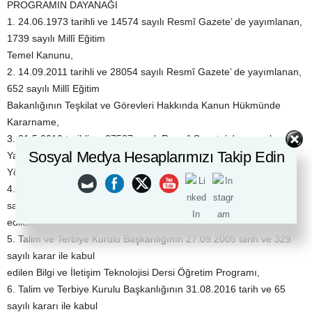
PROGRAMIN DAYANAĞI
1. 24.06.1973 tarihli ve 14574 sayılı Resmî Gazete’ de yayımlanan,
1739 sayılı Millî Eğitim
Temel Kanunu,
2. 14.09.2011 tarihli ve 28054 sayılı Resmî Gazete’ de yayımlanan,
652 sayılı Millî Eğitim
Bakanlığının Teşkilat ve Görevleri Hakkında Kanun Hükmünde
Kararname,
3. 21.5.2010 tarihli ve 27587 sayılı Resmî Gazete’ de yayımlanan
Sosyal Medya Hesaplarımızı Takip Edin
Yaygın Eğitim Kurumları
Yönetmeliği,
4. Talim ve Terbiye Kurulu Başkanlığının 20.04.2016 tarihli ve 19
sayılı kararı ile kabul
edilen, Yaygın Eğitim Kurumları Çerçeve Kurs Programı,
5. Talim ve Terbiye Kurulu Başkanlığının 27.09.2005 tarih ve 329
sayılı karar ile kabul
edilen Bilgi ve İletişim Teknolojisi Dersi Öğretim Programı,
6. Talim ve Terbiye Kurulu Başkanlığının 31.08.2016 tarih ve 65
sayılı kararı ile kabul