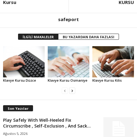
Kursu
KURSU
safeport
İLGİLİ MAKALELER
BU YAZARDAN DAHA FAZLASI
Klavye Kursu Düzce
Klavye Kursu Osmaniye
Klavye Kursu Kilis
Son Yazılar
Play Safely With Well-Heeled Fix
Circumscribe , Self-Exclusion , And Sack...
Ağustos 5, 2026