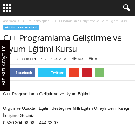
Ana sayfa
Bilişim Teknolojileri
C++ Programlama Geliştirme ve Uyum Eğitimi Kursu
BILIŞIM TEKNOLOJILERI
C++ Programlama Geliştirme ve
Uyum Eğitimi Kursu
Biz Sizi Arayalım
Tarafından
safeport
-
Haziran 23, 2018
673
0
Facebook
Twitter
C++ Programlama Geliştirme ve Uyum Eğitimi
Örgün ve Uzaktan Eğitim desteği ve Milli Eğitim Onaylı Sertifika için
İletişime Geçiniz.
0 530 304 98 98 – 444 33 07