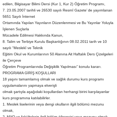
edilen, Bilgisayar Bilimi Dersi (Kur 1, Kur 2) Öğretim Programı,
7. 23.05.2007 tarihli ve 26530 sayılı Resmî Gazete’ de yayımlanan
5651 Sayılı İnternet
Ortamında Yapılan Yayınların Düzenlenmesi ve Bu Yayınlar Yoluyla
İşlenen Suçlarla
Mücadele Edilmesi Hakkında Kanun,
8. Talim ve Terbiye Kurulu Başkanlığının 08.02.2011 tarih ve 10
sayılı “Meslekî ve Teknik
Eğitim Okul ve Kurumlarının 50 Alanına Ait Haftalık Ders Çizelgeleri
ile Çerçeve
Öğretim Programlarında Değişiklik Yapılması” konulu kararı.
PROGRAMA GİRİŞ KOŞULLARI
18 yaşını tamamlamış olmak ve sağlık durumu kurs programı
uygulamalarını yapmaya elverişli
olmak şartıyla aşağıdaki koşullardan herhangi birini karşılayanlar
kurs programına katılabilirler.
1. Meslek liselerinin veya dengi okulların ilgili bölümü mezunu
olmak,
2. MYO ve fakültelerin ilgili bölüm öğrencisi veya mezunu olmak,