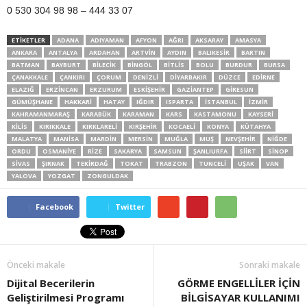
0 530 304 98 98 – 444 33 07
ETİKETLER
ADANA
ADIYAMAN
AFYON
AĞRI
AKSARAY
AMASYA
ANKARA
ANTALYA
ARDAHAN
ARTVIN
AYDIN
BALIKESIR
BARTIN
BATMAN
BAYBURT
BILECIK
BINGÖL
BITLIS
BOLU
BURDUR
BURSA
ÇANAKKALE
ÇANKIRI
ÇORUM
DENIZLI
DIYARBAKIR
DÜZCE
EDIRNE
ELAZIĞ
ERZINCAN
ERZURUM
ESKIŞEHIR
GAZIANTEP
GIRESUN
GÜMÜŞHANE
HAKKARI
HATAY
IĞDIR
ISPARTA
İSTANBUL
İZMIR
KAHRAMANMARAŞ
KARABÜK
KARAMAN
KARS
KASTAMONU
KAYSERI
KILIS
KIRIKKALE
KIRKLARELI
KIRŞEHIR
KOCAELI
KONYA
KÜTAHYA
MALATYA
MANISA
MARDIN
MERSIN
MUĞLA
MUŞ
NEVŞEHIR
NIĞDE
ORDU
OSMANIYE
RIZE
SAKARYA
SAMSUN
ŞANLIURFA
SIIRT
SINOP
SIVAS
ŞIRNAK
TEKIRDAĞ
TOKAT
TRABZON
TUNCELI
UŞAK
VAN
YALOVA
YOZGAT
ZONGULDAK
Facebook
Twitter
Önceki makale
Sonraki makale
Dijital Becerilerin
GÖRME ENGELLİLER İÇİN
Geliştirilmesi Programı
BİLGİSAYAR KULLANIMI