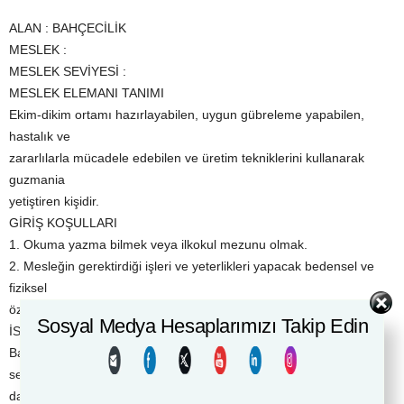
ALAN : BAHÇECİLİK
MESLEK :
MESLEK SEVİYESİ :
MESLEK ELEMANI TANIMI
Ekim-dikim ortamı hazırlayabilen, uygun gübreleme yapabilen,
hastalık ve
zararlılarla mücadele edebilen ve üretim tekniklerini kullanarak
guzmania
yetiştiren kişidir.
GİRİŞ KOŞULLARI
1. Okuma yazma bilmek veya ilkokul mezunu olmak.
2. Mesleğin gerektirdiği işleri ve yeterlikleri yapacak bedensel ve
fiziksel
özelliklere sahip olmak.
Sosyal Medya Hesaplarımızı Takip Edin
İSTİHDAM ALANLARI
Bahçecilik alanından mezun olan veya sertifika alan öğrenciler,
seçtikleri
dal/meslekte kazandıkları yeterlikler doğrultusunda,