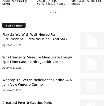
Zeytin Yetiştiriciliği
ZANTEDESCHİA
VRİESİA YETİŞTİRİCİLİĞİ
Kursu
YETİŞTİRİCİLİĞİ KURSU
KURSU
Son Yazılar
Play Safely With Well-Heeled Fix
Circumscribe , Self-Exclusion , And Sack...
Ağustos 5, 2026
What Security Measure Mensurate Energy
SpinTime Cassino Hire Justbit Casino ...
Ağustos 5, 2026
Waarop Te Letten Nederlands Casino — NL
Join Now Winorio Casino
Ağustos 5, 2026
Creatură Pentru Cauciuc Pariu