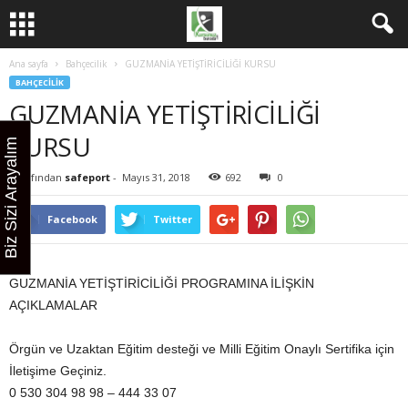
Ana sayfa
Bahçecilik
GUZMANİA YETİŞTİRİCİLİĞİ KURSU
BAHÇECILIK
GUZMANİA YETİŞTİRİCİLİĞİ
KURSU
Biz Sizi Arayalım
Tarafından
safeport
-
Mayıs 31, 2018
692
0
Facebook
Twitter
GUZMANİA YETİŞTİRİCİLİĞİ PROGRAMINA İLİŞKİN
AÇIKLAMALAR
Örgün ve Uzaktan Eğitim desteği ve Milli Eğitim Onaylı Sertifika için
İletişime Geçiniz.
0 530 304 98 98 – 444 33 07