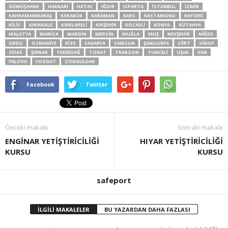
GÜMÜŞHANE
HAKKARI
HATAY
IĞDIR
ISPARTA
İSTANBUL
İZMIR
KAHRAMANMARAŞ
KARABÜK
KARAMAN
KARS
KASTAMONU
KAYSERI
KILIS
KIRIKKALE
KIRKLARELI
KIRŞEHIR
KOCAELI
KONYA
KÜTAHYA
MALATYA
MANISA
MARDIN
MERSIN
MUĞLA
MUŞ
NEVŞEHIR
NIĞDE
ORDU
OSMANIYE
RIZE
SAKARYA
SAMSUN
ŞANLIURFA
SIIRT
SINOP
SIVAS
ŞIRNAK
TEKIRDAĞ
TOKAT
TRABZON
TUNCELI
UŞAK
VAN
YALOVA
YOZGAT
ZONGULDAK
Facebook
Twitter
Önceki makale
Sonraki makale
ENGİNAR YETİŞTİRİCİLİĞİ
HIYAR YETİŞTİRİCİLİĞİ
KURSU
KURSU
safeport
İLGİLİ MAKALELER
BU YAZARDAN DAHA FAZLASI