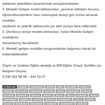
beklenen yeterlikleri kazandırmak amaçlanmaktadır.
3. Meslekî Gelişim modül tablosundan, çevrenin istihdam durumu,
öğrenci/kursiyerlerin hazır bulunuşluk düzeyi göz önüne alınarak
modüller
seçilecek ve yeterlik tablosunda yer alan süreye ilave edilecektir.
4. Dördüncü seviye meslek elemanları, bütün Mesleki Gelişim
modüllerini
tamamlamış olacaklardır.
5. Meslekî gelişim modülleri programlardan bağımsız olarak da
kullanılabilecektir.
Örgün ve Uzaktan Eğitim desteği ve Milli Eğitim Onaylı Sertifika için
İletişime Geçiniz.
0 530 304 98 98 – 444 33 07
ETİKETLER
ADANA
ADIYAMAN
AFYON
AĞRI
AKSARAY
AMASYA
ANKARA
ANTALYA
ARDAHAN
ARTVIN
AYDIN
BALIKESIR
BARTIN
BATMAN
BAYBURT
BILECIK
BINGÖL
BITLIS
BOLU
BURDUR
BURSA
ÇANAKKALE
ÇANKIRI
ÇORUM
DENIZLI
DIYARBAKIR
DÜZCE
EDIRNE
ELAZIĞ
ERZINCAN
ERZURUM
ESKIŞEHIR
GAZIANTEP
GIRESUN