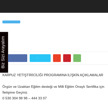
Ana sayfa
Bahçecilik
KARPUZ YETİŞTİRİCİLİĞİ KURSU
BAHÇECILIK
KARPUZ YETİŞTİRİCİLİĞİ KURSU
Biz Sizi Arayalım
Tarafından
safeport
-
Haziran 3, 2018
673
0
Facebook
Twitter
KARPUZ YETİŞTİRİCİLİĞİ PROGRAMINA İLİŞKİN AÇIKLAMALAR
Örgün ve Uzaktan Eğitim desteği ve Milli Eğitim Onaylı Sertifika için
İletişime Geçiniz.
0 530 304 98 98 – 444 33 07
ALAN : BAHÇECİLİK
MESLEK :