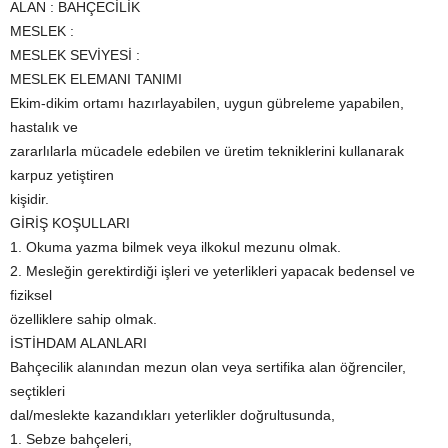
MESLEK SEVİYESİ :
MESLEK ELEMANI TANIMI
Ekim-dikim ortamı hazırlayabilen, uygun gübreleme yapabilen,
hastalık ve
zararlılarla mücadele edebilen ve üretim tekniklerini kullanarak
karpuz yetiştiren
kişidir.
GİRİŞ KOŞULLARI
1. Okuma yazma bilmek veya ilkokul mezunu olmak.
2. Mesleğin gerektirdiği işleri ve yeterlikleri yapacak bedensel ve
fiziksel
özelliklere sahip olmak.
İSTİHDAM ALANLARI
Bahçecilik alanından mezun olan veya sertifika alan öğrenciler,
seçtikleri
dal/meslekte kazandıkları yeterlikler doğrultusunda,
1. Sebze bahçeleri,
2. Seralarda çalışabilirler.