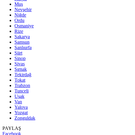
Muş
Nevşehir
Niğde
Ordu
Osmaniye
Rize
Sakarya
Samsun
Şanlıurfa
Siirt
Sinop
Sivas
Şırnak
Tekirdağ
Tokat
Trabzon
Tunceli
Uşak
Van
Yalova
Yozgat
Zonguldak
PAYLAŞ
Facebook