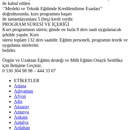
ile kabul edilen
‘’Mesleki ve Teknik Eğitimde Kredilendirme Esasları’’
doğrultusunda, kurs programını başarı
ile tamamlayanlara 5 (beş) kredi verilir.
PROGRAM SÜRESİ VE İÇERİĞİ
Kurs programının süresi; günde en fazla 8 ders saati uygulanacak
şekilde yapılır. Kurs
süresi toplam 132 ders saatidir. Eğitim personeli, programın teorik ve
uygulama sürelerini
belirler.
Örgün ve Uzaktan Eğitim desteği ve Milli Eğitim Onaylı Sertifika
için İletişime Geçiniz.
0 530 304 98 98 – 444 33 07
ETİKETLER
Adana
Adıyaman
Afyon
Ağrı
Aksaray
Amasya
Ankara
Antalya
Ardahan