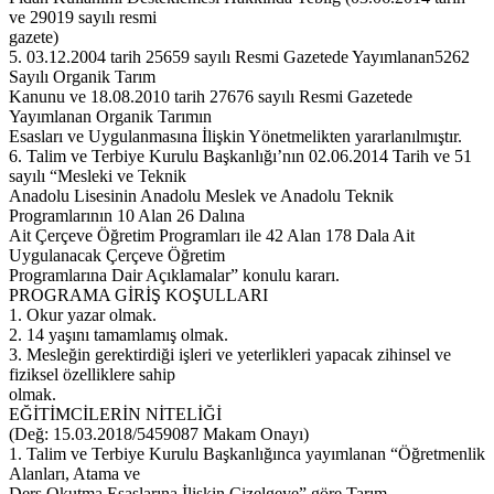
ve 29019 sayılı resmi
gazete)
5. 03.12.2004 tarih 25659 sayılı Resmi Gazetede Yayımlanan5262
Sayılı Organik Tarım
Kanunu ve 18.08.2010 tarih 27676 sayılı Resmi Gazetede
Yayımlanan Organik Tarımın
Esasları ve Uygulanmasına İlişkin Yönetmelikten yararlanılmıştır.
6. Talim ve Terbiye Kurulu Başkanlığı’nın 02.06.2014 Tarih ve 51
sayılı “Mesleki ve Teknik
Anadolu Lisesinin Anadolu Meslek ve Anadolu Teknik
Programlarının 10 Alan 26 Dalına
Ait Çerçeve Öğretim Programları ile 42 Alan 178 Dala Ait
Uygulanacak Çerçeve Öğretim
Programlarına Dair Açıklamalar” konulu kararı.
PROGRAMA GİRİŞ KOŞULLARI
1. Okur yazar olmak.
2. 14 yaşını tamamlamış olmak.
3. Mesleğin gerektirdiği işleri ve yeterlikleri yapacak zihinsel ve
fiziksel özelliklere sahip
olmak.
EĞİTİMCİLERİN NİTELİĞİ
(Değ: 15.03.2018/5459087 Makam Onayı)
1. Talim ve Terbiye Kurulu Başkanlığınca yayımlanan “Öğretmenlik
Alanları, Atama ve
Ders Okutma Esaslarına İlişkin Çizelgeye” göre Tarım