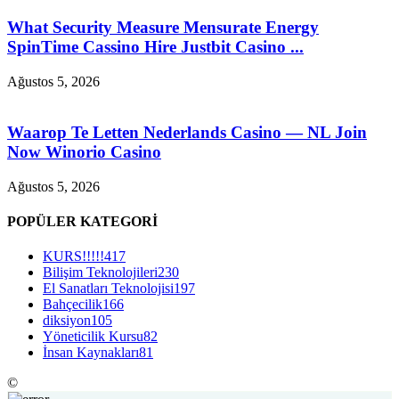
What Security Measure Mensurate Energy
SpinTime Cassino Hire Justbit Casino ...
Ağustos 5, 2026
Waarop Te Letten Nederlands Casino — NL Join
Now Winorio Casino
Ağustos 5, 2026
POPÜLER KATEGORİ
KURS!!!!!
417
Bilişim Teknolojileri
230
El Sanatları Teknolojisi
197
Bahçecilik
166
diksiyon
105
Yöneticilik Kursu
82
İnsan Kaynakları
81
©