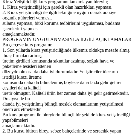
Kiraz Yetiştiriciliği kurs programını tamamlayan bireyin;
1. Kiraz yetiştiriciliği için gerekli olan hazırlıkları yapması,
2. Kiraz yetiştiriciliği ile ilgili tekniğine uygun olarak araziye
organik gübreleri vermesi,
sulama yapması, bitki koruma tedbirlerini uygulaması, budama
işlemlerini yapması
amaçlanmaktadır.
PROGRAMIN UYGULANMASIYLA İLGİLİ AÇIKLAMALAR
Bu çerçeve kurs programı;
1. Son yıllarda kiraz yetiştiriciliğinde ülkemiz oldukça mesafe almış,
ihraç firmaları artmış,
üretim girdileri konusunda sıkıntılar azalmış, soğuk hava ve
paketleme tesisleri istenen
düzeyde olmasa da daha iyi durumdadır. Yetiştiriciler tüccarın
istediği kirazı üretme
konusunda daha da bilinçlenmiş böylece daha fazla gelir getiren
çeşitleri daha kaliteli
üretir olmuştur. Kaliteli ürün her zaman daha iyi gelir getirmektedir.
Dolayısı ile bu
alanda iyi yetiştirilmiş bilinçli meslek elemanlarının yetiştirilmesi
önem arz etmektedir.
Bu kurs programı ile bireylerin bilinçli bir şekilde kiraz yetiştiriciliği
yapabilmeleri
amaçlanmaktadır.
2. Bu kursu bitiren birey, sebze bahçelerinde ve seracılık yapan