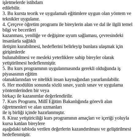
işletmelerde istihdam
edilebilir.
3. Bu kursta teorik ve uygulamalı eğitimlere uygun olan yöntem ve
teknikler uygulanır.
4. Çerçeve öğretim programı ile bireylerin alan ve dal ile ilgili temel
bilgi ve becerileri
kazanması, yeniliğe ve değişime uyum sağlaması, çevresindeki
insanlarla sağlıklı
iletişim kurabilmesi, hedeflerini belirleyip bunlara ulaşmak için
girişimlerde
bulunabilmesi ve mesleki yeterliklere sahip bireyler olarak
yetiştirilmesi hedeflenmiştir.
5. Bu kurs programının uygulanmasında gerekli olduğunda iş
piyasasının eğitim
olanaklarından ve nitelikli insan kaynağından yararlanılabilir.
6. Her modülün sonunda sözlü sınav, yazılı sınav ve uygulama
yöntemlerinden bir veya
birkaçı ile kazanımlar değerlendirilir.
7. Kurs Programı, Millî Eğitim Bakanlığında görevli alan
öğretmenleri ve alan uzmanları
ile iş birliği içinde hazırlanmıştır.
8. Kiraz yetiştiriciliği kurs programının amaçları ve içeriği yoluyla
kursa katılan bireylere
aşağıdaki tabloda verilen değerlerin kazandırılması ve geliştirilmesi
hedeflenmiştir.