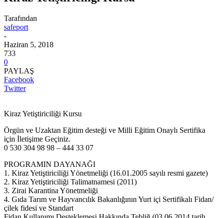
Tarafından
safeport
-
Haziran 5, 2018
733
0
PAYLAŞ
Facebook
Twitter
Kiraz Yetiştiriciliği Kursu
Örgün ve Uzaktan Eğitim desteği ve Milli Eğitim Onaylı Sertifika
için İletişime Geçiniz.
0 530 304 98 98 – 444 33 07
PROGRAMIN DAYANAĞI
1. Kiraz Yetiştiriciliği Yönetmeliği (16.01.2005 sayılı resmi gazete)
2. Kiraz Yetiştiriciliği Talimatnamesi (2011)
3. Zirai Karantina Yönetmeliği
4. Gıda Tarım ve Hayvancılık Bakanlığının Yurt içi Sertifikalı Fidan/
çilek fidesi ve Standart
Fidan Kullanımı Desteklemesi Hakkında Tebliğ (03.06.2014 tarih