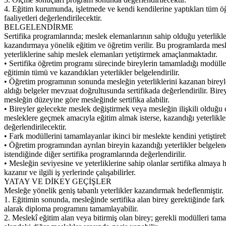
4. Eğitim kurumunda, işletmede ve kendi kendilerine yaptıkları tüm 
faaliyetleri değerlendirilecektir.
BELGELENDİRME
Sertifika programlarında; meslek elemanlarının sahip olduğu yeterlikle
kazandırmaya yönelik eğitim ve öğretim verilir. Bu programlarda mes
yeterliklerine sahip meslek elemanları yetiştirmek amaçlanmaktadır.
• Sertifika öğretim programı sürecinde bireylerin tamamladığı modüller
eğitimin tümü ve kazandıkları yeterlikler belgelendirilir.
• Öğretim programının sonunda mesleğin yeterliklerini kazanan bireyl
aldığı belgeler mevzuat doğrultusunda sertifikada değerlendirilir. Bire
mesleğin düzeyine göre mesleğinde sertifika alabilir.
• Bireyler gelecekte meslek değiştirmek veya mesleğin ilişkili olduğu 
mesleklere geçmek amacıyla eğitim almak isterse, kazandığı yeterlikle
değerlendirilecektir.
• Fark modüllerini tamamlayanlar ikinci bir meslekte kendini yetiştirebi
• Öğretim programından ayrılan bireyin kazandığı yeterlikler belgelend
istendiğinde diğer sertifika programlarında değerlendirilir.
• Mesleğin seviyesine ve yeterliklerine sahip olanlar sertifika almaya 
kazanır ve ilgili iş yerlerinde çalışabilirler.
YATAY VE DİKEY GEÇİŞLER
Mesleğe yönelik geniş tabanlı yeterlikler kazandırmak hedeflenmiştir.
1. Eğitimin sonunda, mesleğinde sertifika alan birey gerektiğinde fark
alarak diploma programını tamamlayabilir.
2. Meslekî eğitim alan veya bitirmiş olan birey; gerekli modülleri ta