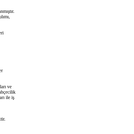
nmıştır.
ılımı,
ri
er
ları ve
ahçecilik
ı ile iş
ir.