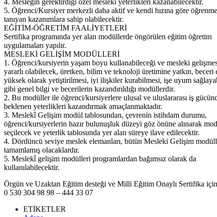
4. Mesleğin gerektirdiği özel mesleki yeterlikleri kazanabilecektir.
5. Öğrenci/Kursiyer merkezli daha aktif ve kendi hızına göre öğrenme
tanıyan kazanımlara sahip olabilecektir.
EĞİTİM-ÖĞRETİM FAALİYETLERİ
Sertifika programında yer alan modüllerde öngörülen eğitim öğretim
uygulamaları yapılır.
MESLEKİ GELİŞİM MODÜLLERİ
1. Öğrenci/kursiyerin yaşam boyu kullanabileceği ve mesleki gelişme
yararlı olabilecek, üretken, bilim ve teknoloji üretimine yatkın, beceri
yüksek olarak yetiştirilmesi, iyi ilişkiler kurabilmesi, işe uyum sağlay
gibi genel bilgi ve becerilerin kazandırıldığı modüllerdir.
2. Bu modüller ile öğrenci/kursiyerlere ulusal ve uluslararası iş gücün
beklenen yeterlikleri kazandırmak amaçlanmaktadır.
3. Meslekî Gelişim modül tablosundan, çevrenin istihdam durumu,
öğrenci/kursiyerlerin hazır bulunuşluk düzeyi göz önüne alınarak mod
seçilecek ve yeterlik tablosunda yer alan süreye ilave edilecektir.
4. Dördüncü seviye meslek elemanları, bütün Mesleki Gelişim modüll
tamamlamış olacaklardır.
5. Meslekî gelişim modülleri programlardan bağımsız olarak da
kullanılabilecektir.
Örgün ve Uzaktan Eğitim desteği ve Milli Eğitim Onaylı Sertifika için
0 530 304 98 98 – 444 33 07
ETİKETLER