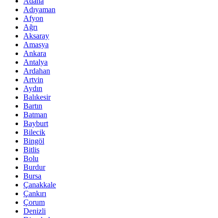
Adana
Adıyaman
Afyon
Ağrı
Aksaray
Amasya
Ankara
Antalya
Ardahan
Artvin
Aydın
Balıkesir
Bartın
Batman
Bayburt
Bilecik
Bingöl
Bitlis
Bolu
Burdur
Bursa
Çanakkale
Çankırı
Çorum
Denizli