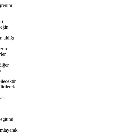
öğrenim
ri
leğin
, aldığı
erin
yler
diğer
r
lecektir.
irilerek
hak
 eğitimi
mamlayarak