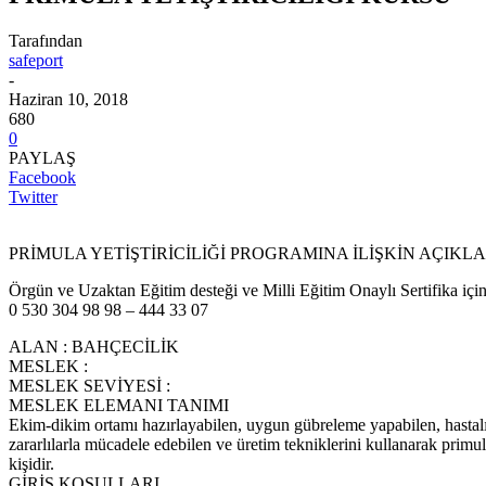
Tarafından
safeport
-
Haziran 10, 2018
680
0
PAYLAŞ
Facebook
Twitter
PRİMULA YETİŞTİRİCİLİĞİ PROGRAMINA İLİŞKİN AÇIK
Örgün ve Uzaktan Eğitim desteği ve Milli Eğitim Onaylı Sertifika için
0 530 304 98 98 – 444 33 07
ALAN : BAHÇECİLİK
MESLEK :
MESLEK SEVİYESİ :
MESLEK ELEMANI TANIMI
Ekim-dikim ortamı hazırlayabilen, uygun gübreleme yapabilen, hastal
zararlılarla mücadele edebilen ve üretim tekniklerini kullanarak primul
kişidir.
GİRİŞ KOŞULLARI