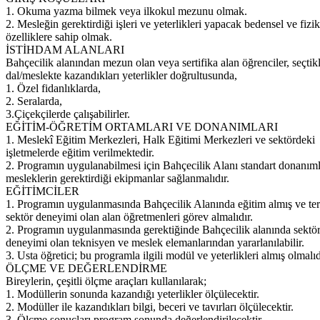
1. Okuma yazma bilmek veya ilkokul mezunu olmak.
2. Mesleğin gerektirdiği işleri ve yeterlikleri yapacak bedensel ve fizik
özelliklere sahip olmak.
İSTİHDAM ALANLARI
Bahçecilik alanından mezun olan veya sertifika alan öğrenciler, seçtikl
dal/meslekte kazandıkları yeterlikler doğrultusunda,
1. Özel fidanlıklarda,
2. Seralarda,
3.Çiçekçilerde çalışabilirler.
EĞİTİM-ÖĞRETİM ORTAMLARI VE DONANIMLARI
1. Meslekî Eğitim Merkezleri, Halk Eğitimi Merkezleri ve sektördeki
işletmelerde eğitim verilmektedir.
2. Programın uygulanabilmesi için Bahçecilik Alanı standart donanıml
mesleklerin gerektirdiği ekipmanlar sağlanmalıdır.
EĞİTİMCİLER
1. Programın uygulanmasında Bahçecilik Alanında eğitim almış ve te
sektör deneyimi olan alan öğretmenleri görev almalıdır.
2. Programın uygulanmasında gerektiğinde Bahçecilik alanında sektö
deneyimi olan teknisyen ve meslek elemanlarından yararlanılabilir.
3. Usta öğretici; bu programla ilgili modül ve yeterlikleri almış olmalıd
ÖLÇME VE DEĞERLENDİRME
Bireylerin, çeşitli ölçme araçları kullanılarak;
1. Modüllerin sonunda kazandığı yeterlikler ölçülecektir.
2. Modüller ile kazandıkları bilgi, beceri ve tavırları ölçülecektir.
3. Ölçme sonuçları program sonunda değerlendirilecektir.