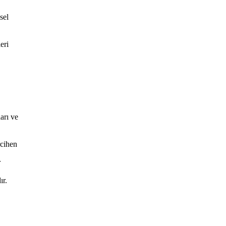
sel
eri
arı ve
rcihen
r
ır.