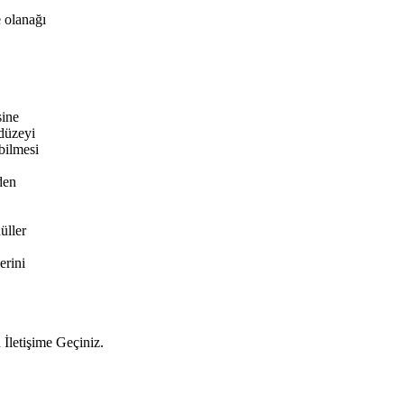
 olanağı
sine
 düzeyi
abilmesi
den
üller
erini
 İletişime Geçiniz.