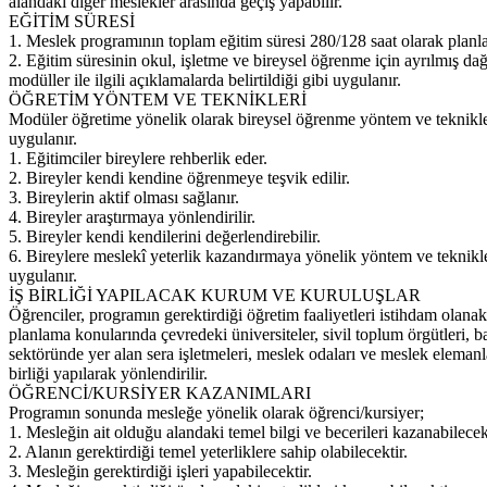
alandaki diğer meslekler arasında geçiş yapabilir.
EĞİTİM SÜRESİ
1. Meslek programının toplam eğitim süresi 280/128 saat olarak planla
2. Eğitim süresinin okul, işletme ve bireysel öğrenme için ayrılmış dağ
modüller ile ilgili açıklamalarda belirtildiği gibi uygulanır.
ÖĞRETİM YÖNTEM VE TEKNİKLERİ
Modüler öğretime yönelik olarak bireysel öğrenme yöntem ve teknikle
uygulanır.
1. Eğitimciler bireylere rehberlik eder.
2. Bireyler kendi kendine öğrenmeye teşvik edilir.
3. Bireylerin aktif olması sağlanır.
4. Bireyler araştırmaya yönlendirilir.
5. Bireyler kendi kendilerini değerlendirebilir.
6. Bireylere meslekî yeterlik kazandırmaya yönelik yöntem ve teknikl
uygulanır.
İŞ BİRLİĞİ YAPILACAK KURUM VE KURULUŞLAR
Öğrenciler, programın gerektirdiği öğretim faaliyetleri istihdam olanak
planlama konularında çevredeki üniversiteler, sivil toplum örgütleri, b
sektöründe yer alan sera işletmeleri, meslek odaları ve meslek elemanlar
birliği yapılarak yönlendirilir.
ÖĞRENCİ/KURSİYER KAZANIMLARI
Programın sonunda mesleğe yönelik olarak öğrenci/kursiyer;
1. Mesleğin ait olduğu alandaki temel bilgi ve becerileri kazanabilecekt
2. Alanın gerektirdiği temel yeterliklere sahip olabilecektir.
3. Mesleğin gerektirdiği işleri yapabilecektir.