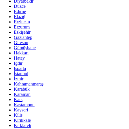
Diyarbakır
Düzce
Edirne
Elazığ
Erzincan
Erzurum
Eskişehir
Gaziantep
Giresun
Gümüşhane
Hakkari
Hatay
Iğdır
Isparta
İstanbul
İzmir
Kahramanmaraş
Karabük
Karaman
Kars
Kastamonu
Kayseri
Kilis
Kırıkkale
Kırklareli