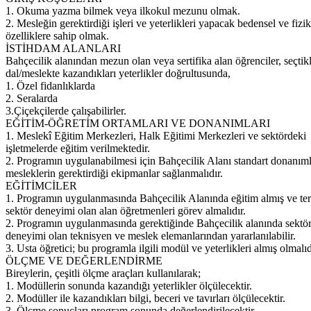
1. Okuma yazma bilmek veya ilkokul mezunu olmak.
2. Mesleğin gerektirdiği işleri ve yeterlikleri yapacak bedensel ve fizik
özelliklere sahip olmak.
İSTİHDAM ALANLARI
Bahçecilik alanından mezun olan veya sertifika alan öğrenciler, seçtikl
dal/meslekte kazandıkları yeterlikler doğrultusunda,
1. Özel fidanlıklarda
2. Seralarda
3.Çiçekçilerde çalışabilirler.
EĞİTİM-ÖĞRETİM ORTAMLARI VE DONANIMLARI
1. Meslekî Eğitim Merkezleri, Halk Eğitimi Merkezleri ve sektördeki
işletmelerde eğitim verilmektedir.
2. Programın uygulanabilmesi için Bahçecilik Alanı standart donanıml
mesleklerin gerektirdiği ekipmanlar sağlanmalıdır.
EĞİTİMCİLER
1. Programın uygulanmasında Bahçecilik Alanında eğitim almış ve te
sektör deneyimi olan alan öğretmenleri görev almalıdır.
2. Programın uygulanmasında gerektiğinde Bahçecilik alanında sektö
deneyimi olan teknisyen ve meslek elemanlarından yararlanılabilir.
3. Usta öğretici; bu programla ilgili modül ve yeterlikleri almış olmalıd
ÖLÇME VE DEĞERLENDİRME
Bireylerin, çeşitli ölçme araçları kullanılarak;
1. Modüllerin sonunda kazandığı yeterlikler ölçülecektir.
2. Modüller ile kazandıkları bilgi, beceri ve tavırları ölçülecektir.
3. Ölçme sonuçları program sonunda değerlendirilecektir.