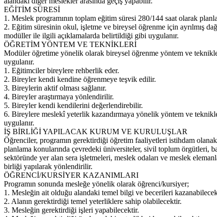
alandaki diğer meslekler arasında geçiş yapabilir.
EĞİTİM SÜRESİ
1. Meslek programının toplam eğitim süresi 280/144 saat olarak planla
2. Eğitim süresinin okul, işletme ve bireysel öğrenme için ayrılmış dağ
modüller ile ilgili açıklamalarda belirtildiği gibi uygulanır.
ÖĞRETİM YÖNTEM VE TEKNİKLERİ
Modüler öğretime yönelik olarak bireysel öğrenme yöntem ve teknikle
uygulanır.
1. Eğitimciler bireylere rehberlik eder.
2. Bireyler kendi kendine öğrenmeye teşvik edilir.
3. Bireylerin aktif olması sağlanır.
4. Bireyler araştırmaya yönlendirilir.
5. Bireyler kendi kendilerini değerlendirebilir.
6. Bireylere meslekî yeterlik kazandırmaya yönelik yöntem ve teknikl
uygulanır.
İŞ BİRLİĞİ YAPILACAK KURUM VE KURULUŞLAR
Öğrenciler, programın gerektirdiği öğretim faaliyetleri istihdam olanak
planlama konularında çevredeki üniversiteler, sivil toplum örgütleri, b
sektöründe yer alan sera işletmeleri, meslek odaları ve meslek elemanlar
birliği yapılarak yönlendirilir.
ÖĞRENCİ/KURSİYER KAZANIMLARI
Programın sonunda mesleğe yönelik olarak öğrenci/kursiyer;
1. Mesleğin ait olduğu alandaki temel bilgi ve becerileri kazanabilecekt
2. Alanın gerektirdiği temel yeterliklere sahip olabilecektir.
3. Mesleğin gerektirdiği işleri yapabilecektir.