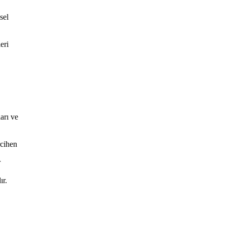
sel
eri
arı ve
rcihen
r
ır.