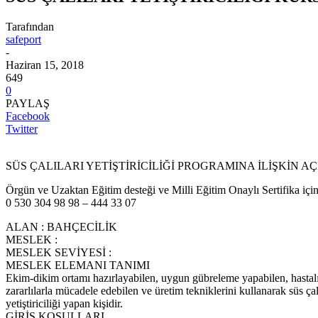
Tarafından
safeport
-
Haziran 15, 2018
649
0
PAYLAŞ
Facebook
Twitter
SÜS ÇALILARI YETİŞTİRİCİLİĞİ PROGRAMINA İLİŞKİN 
Örgün ve Uzaktan Eğitim desteği ve Milli Eğitim Onaylı Sertifika için
0 530 304 98 98 – 444 33 07
ALAN : BAHÇECİLİK
MESLEK :
MESLEK SEVİYESİ :
MESLEK ELEMANI TANIMI
Ekim-dikim ortamı hazırlayabilen, uygun gübreleme yapabilen, hastal
zararlılarla mücadele edebilen ve üretim tekniklerini kullanarak süs çal
yetiştiriciliği yapan kişidir.
GİRİŞ KOŞULLARI