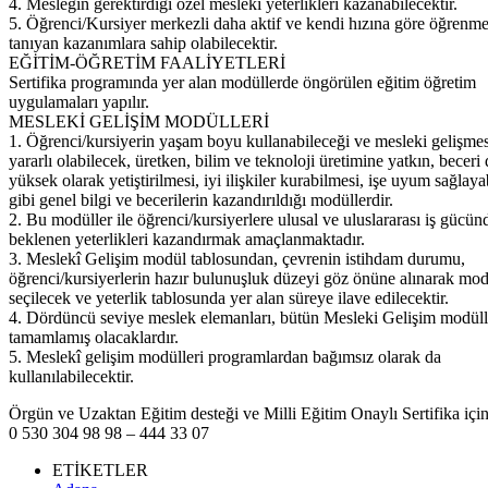
4. Mesleğin gerektirdiği özel mesleki yeterlikleri kazanabilecektir.
5. Öğrenci/Kursiyer merkezli daha aktif ve kendi hızına göre öğrenme
tanıyan kazanımlara sahip olabilecektir.
EĞİTİM-ÖĞRETİM FAALİYETLERİ
Sertifika programında yer alan modüllerde öngörülen eğitim öğretim
uygulamaları yapılır.
MESLEKİ GELİŞİM MODÜLLERİ
1. Öğrenci/kursiyerin yaşam boyu kullanabileceği ve mesleki gelişme
yararlı olabilecek, üretken, bilim ve teknoloji üretimine yatkın, beceri
yüksek olarak yetiştirilmesi, iyi ilişkiler kurabilmesi, işe uyum sağlay
gibi genel bilgi ve becerilerin kazandırıldığı modüllerdir.
2. Bu modüller ile öğrenci/kursiyerlere ulusal ve uluslararası iş gücün
beklenen yeterlikleri kazandırmak amaçlanmaktadır.
3. Meslekî Gelişim modül tablosundan, çevrenin istihdam durumu,
öğrenci/kursiyerlerin hazır bulunuşluk düzeyi göz önüne alınarak mod
seçilecek ve yeterlik tablosunda yer alan süreye ilave edilecektir.
4. Dördüncü seviye meslek elemanları, bütün Mesleki Gelişim modüll
tamamlamış olacaklardır.
5. Meslekî gelişim modülleri programlardan bağımsız olarak da
kullanılabilecektir.
Örgün ve Uzaktan Eğitim desteği ve Milli Eğitim Onaylı Sertifika için
0 530 304 98 98 – 444 33 07
ETİKETLER