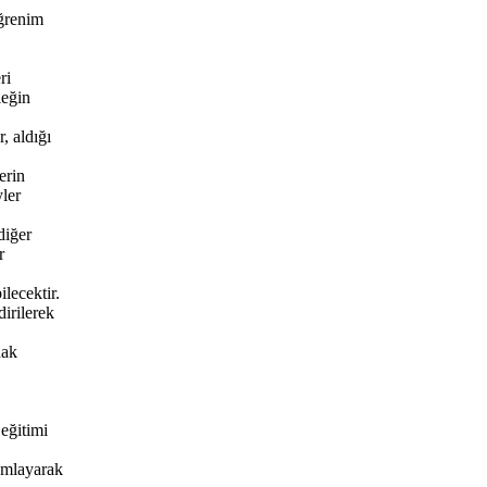
öğrenim
ri
leğin
, aldığı
erin
yler
diğer
r
lecektir.
irilerek
hak
 eğitimi
mamlayarak