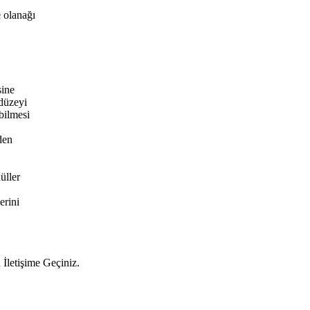
 olanağı
sine
 düzeyi
abilmesi
den
üller
erini
 İletişime Geçiniz.