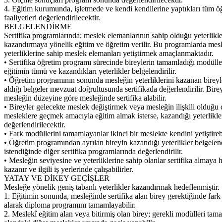
4. Eğitim kurumunda, işletmede ve kendi kendilerine yaptıkları tüm 
faaliyetleri değerlendirilecektir.
BELGELENDİRME
Sertifika programlarında; meslek elemanlarının sahip olduğu yeterlikle
kazandırmaya yönelik eğitim ve öğretim verilir. Bu programlarda mes
yeterliklerine sahip meslek elemanları yetiştirmek amaçlanmaktadır.
• Sertifika öğretim programı sürecinde bireylerin tamamladığı modüller
eğitimin tümü ve kazandıkları yeterlikler belgelendirilir.
• Öğretim programının sonunda mesleğin yeterliklerini kazanan bireyl
aldığı belgeler mevzuat doğrultusunda sertifikada değerlendirilir. Bire
mesleğin düzeyine göre mesleğinde sertifika alabilir.
• Bireyler gelecekte meslek değiştirmek veya mesleğin ilişkili olduğu 
mesleklere geçmek amacıyla eğitim almak isterse, kazandığı yeterlikle
değerlendirilecektir.
• Fark modüllerini tamamlayanlar ikinci bir meslekte kendini yetiştirebi
• Öğretim programından ayrılan bireyin kazandığı yeterlikler belgelend
istendiğinde diğer sertifika programlarında değerlendirilir.
• Mesleğin seviyesine ve yeterliklerine sahip olanlar sertifika almaya 
kazanır ve ilgili iş yerlerinde çalışabilirler.
YATAY VE DİKEY GEÇİŞLER
Mesleğe yönelik geniş tabanlı yeterlikler kazandırmak hedeflenmiştir.
1. Eğitimin sonunda, mesleğinde sertifika alan birey gerektiğinde fark
alarak diploma programını tamamlayabilir.
2. Meslekî eğitim alan veya bitirmiş olan birey; gerekli modülleri ta