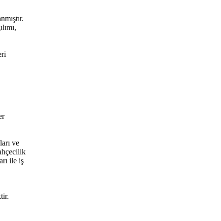
nmıştır.
ılımı,
ri
er
ları ve
ahçecilik
ı ile iş
ir.