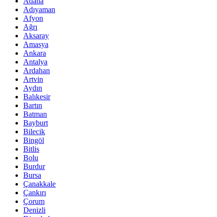
Adana
Adıyaman
Afyon
Ağrı
Aksaray
Amasya
Ankara
Antalya
Ardahan
Artvin
Aydın
Balıkesir
Bartın
Batman
Bayburt
Bilecik
Bingöl
Bitlis
Bolu
Burdur
Bursa
Çanakkale
Çankırı
Çorum
Denizli