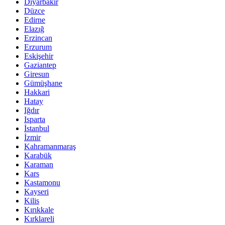
Diyarbakır
Düzce
Edirne
Elazığ
Erzincan
Erzurum
Eskişehir
Gaziantep
Giresun
Gümüşhane
Hakkari
Hatay
Iğdır
Isparta
İstanbul
İzmir
Kahramanmaraş
Karabük
Karaman
Kars
Kastamonu
Kayseri
Kilis
Kırıkkale
Kırklareli