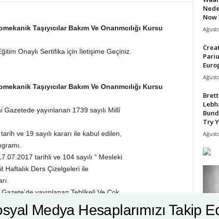
Nede
Now 
tromekanik Taşıyıcılar Bakım Ve Onarımcılığı Kursu
Ağusto
Crea
itim Onaylı Sertifika için İletişime Geçiniz.
Pari
Europ
Ağusto
tromekanik Taşıyıcılar Bakım Ve Onarımcılığı Kursu
Bret
Lebh
i Gazetede yayınlanan 1739 sayılı Millî
Bund
Try Y
rih ve 19 sayılı kararı ile kabul edilen,
Ağusto
ogramı.
7.07.2017 tarihli ve 104 sayılı “ Mesleki
 Haftalık Ders Çizelgeleri ile
rı.
 Gazete’de yayınlanan Tehlikeli Ve Çok
acakların Mesleki Eğitimlerine Dair
syal Medya Hesaplarımızı Takip E