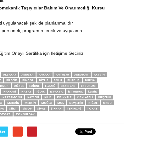
ir.
tromekanik Taşıyıcılar Bakım Ve Onarımcılığı Kursu
i uygulanacak şekilde planlanmalıdır
im personeli, programın teorik ve uygulama
itim Onaylı Sertifika için İletişime Geçiniz.
AKSARAY
AMASYA
ANKARA
ANTALYA
ARDAHAN
ARTVIN
T
BILECIK
BINGÖL
BITLIS
BOLU
BURDUR
BURSA
BAKIR
DÜZCE
EDIRNE
ELAZIĞ
ERZINCAN
ERZURUM
HAKKARI
HATAY
IĞDIR
ISPARTA
İSTANBUL
İZMIR
KASTAMONU
KAYSERI
KILIS
KIRIKKALE
KIRKLARELI
KIRŞEHIR
A
MARDIN
MERSIN
MUĞLA
MUŞ
NEVŞEHIR
NIĞDE
ORDU
RFA
SIIRT
SINOP
SIVAS
ŞIRNAK
TEKIRDAĞ
TOKAT
OZGAT
ZONGULDAK
ter