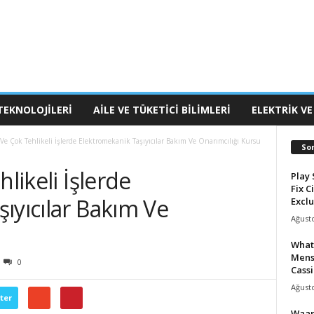
TEKNOLOJILERI
AILE VE TÜKETICI BILIMLERI
ELEKTRIK VE
 Ve Çok Tehlikeli İşlerde Elektromekanik Taşıyıcılar Bakım Ve Onarımcılığı Kursu
So
hlikeli İşlerde
Play 
Fix C
ıyıcılar Bakım Ve
Exclu
Ağusto
What
Mens
0
Cassi
Ağusto
ter
Waar