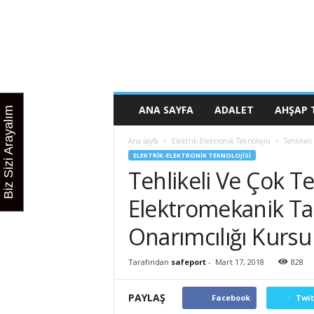
K
u
r
s
u
n
u
ANA SAYFA
ADALET
AHŞAP 
Biz Sizi Arayalım
z
b
Ana sayfa
Elektrik-Elektronik Teknolojisi
Tehlikeli
u
ELEKTRIK-ELEKTRONIK TEKNOLOJISI
r
Tehlikeli Ve Çok Te
a
d
Elektromekanik Taş
a
Onarımcılığı Kursu
Tarafından
safeport
-
Mart 17, 2018
828
PAYLAŞ
Facebook
Twit