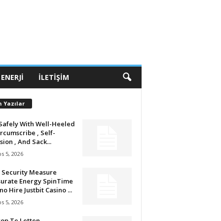
 ENERJI
İLETIŞIM
n Yazılar
Safely With Well-Heeled
ircumscribe , Self-
sion , And Sack...
s 5, 2026
 Security Measure
urate Energy SpinTime
no Hire Justbit Casino ...
s 5, 2026
op Te Letten