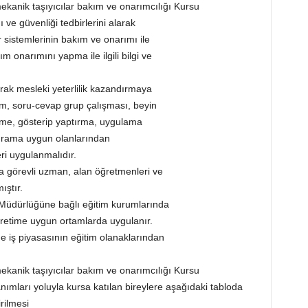
omekanik taşıyıcılar bakım ve onarımcılığı Kursu
ı ve güvenliği tedbirlerini alarak
r sistemlerinin bakım ve onarımı ile
 onarımını yapma ile ilgili bilgi ve
rak mesleki yeterlilik kazandırmaya
ım, soru-cevap grup çalışması, beyin
özme, gösterip yaptırma, uygulama
grama uygun olanlarından
ri uygulanmalıdır.
da görevli uzman, alan öğretmenleri ve
ıştır.
üdürlüğüne bağlı eğitim kurumlarında
ğretime uygun ortamlarda uygulanır.
 iş piyasasının eğitim olanaklarından
omekanik taşıyıcılar bakım ve onarımcılığı Kursu
nımları yoluyla kursa katılan bireylere aşağıdaki tabloda
rilmesi