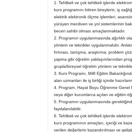
1. Tehlikeli ve çok tehlikeli işlerde elektr
kurs programını bitiren bireylerin; iş sağlığ
elektrik elektronik ölçme işlemleri, asansö
yürüyen merdiven ve yol sistemlerinin bakım
beceri sahibi olması amaçlanmaktadır.
2. Programın uygulanmasında ağırlıklı ola
yöntem ve teknikler uygulanmalıdır. Anlat
fırtınası, tartışma, araştırma, problem ç
yapma gibi öğretim yaklaşımlarından pro
grupla/bireysel öğretim yöntem ve teknikle
3. Kurs Programı, Millî Eğitim Bakanlığın
alan uzmanları ile iş birliği içinde hazırlanm
4. Program, Hayat Boyu Öğrenme Genel M
veya diğer kurumlarca açılan ve eğitim-ö
5. Programın uygulanmasında gerektiğinde
faydalanılabilir.
6. Tehlikeli ve çok tehlikeli işlerde elektr
kurs programının amaçları, içeriği ve kaza
verilen değerlerin kazandırılması ve gelişti