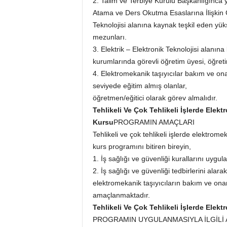
2. Talim ve Terbiye Kurulu Başkanlığınca 
Atama ve Ders Okutma Esaslarına İlişkin Çi
Teknolojisi alanına kaynak teşkil eden yük
mezunları.
3. Elektrik – Elektronik Teknolojisi alanın
kurumlarında görevli öğretim üyesi, öğretim
4. Elektromekanik taşıyıcılar bakım ve on
seviyede eğitim almış olanlar,
öğretmen/eğitici olarak görev almalıdır.
Tehlikeli Ve Çok Tehlikeli İşlerde Elek
Kursu
PROGRAMIN AMAÇLARI
Tehlikeli ve çok tehlikeli işlerde elektrom
kurs programını bitiren bireyin,
1. İş sağlığı ve güvenliği kurallarını uygul
2. İş sağlığı ve güvenliği tedbirlerini alara
elektromekanik taşıyıcıların bakım ve on
amaçlanmaktadır.
Tehlikeli Ve Çok Tehlikeli İşlerde Elek
PROGRAMIN UYGULANMASIYLA İLGİLİ