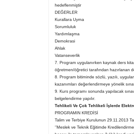
hedeflenmiştir
DEĞERLER
Kurallara Uyma
Sorumluluk
Yardımlaşma
Demokrasi
Ahlak
Vatanseverlik
7. Program uygulanırken kaynak ders ki
öğretmen/öğretici tarafından hazırlanan der
8. Program bitiminde sözlü, yazılı, uygula
kazanımları değerlendirmeye yönelik sınavl
9. Kurs programı sonunda yapılacak sına
belgelendirme yapılır.
Tehlikeli Ve Çok Tehlikeli İşlerde Elek
PROGRAMIN KREDİSİ
Talim ve Terbiye Kurulunun 29.11.2013 Tarih
‘’Meslek ve Teknik Eğitimde Kredilendirme