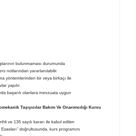
taplarının bulunmaması durumunda
s notlarından yararlanılabilir.
ma yöntemlerinden bir veya birkaçı ile
ar yapılır.
vda başarılı olanlara mevzuata uygun
tromekanik Taşıyıcılar Bakım Ve Onarımcılığı Kursu
li ve 135 sayılı kararı ile kabul edilen
 Esasları’’ doğrultusunda, kurs programını