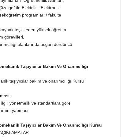
yayımlanan “Öğretmenlik Alanları,
zelge” ile Elektrik – Elektronik
seköğretim programları / fakülte
a kaynak teşkil eden yüksek öğretim
 görevlileri,
arımcılığı alanlarında asgari dördüncü
tromekanik Taşıyıcılar Bakım Ve Onarımcılığı
ekanik taşıyıcılar bakım ve onarımcılığı Kursu
aması,
k ilgili yönetmelik ve standartlara göre
arımını yapması
tromekanik Taşıyıcılar Bakım Ve Onarımcılığı Kursu
 AÇIKLAMALAR