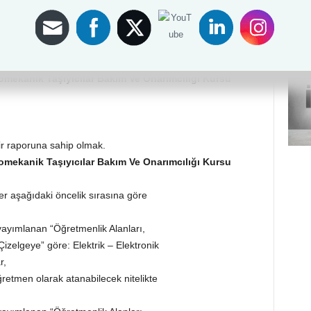
î Gazete’de yayımlanan (27.04.2012 –
ına Dair Tebliğ ekindeki
m ve Onarımcısı -Seviye 4- Ulusal
tromekanik Taşıyıcılar Bakım Ve Onarımcılığı Kursu
ilir raporuna sahip olmak.
tromekanik Taşıyıcılar Bakım Ve Onarımcılığı Kursu
r aşağıdaki öncelik sırasına göre
yayımlanan “Öğretmenlik Alanları,
izelgeye” göre: Elektrik – Elektronik
r,
tmen olarak atanabilecek nitelikte