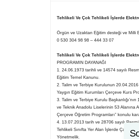
Tehlikeli Ve Çok Tehlikeli İşlerde Elek
Örgün ve Uzaktan Eğitim desteği ve Milli Eğ
0 530 304 98 98 – 444 33 07
Tehlikeli Ve Çok Tehlikeli İşlerde Elek
PROGRAMIN DAYANAĞI
1. 24.06.1973 tarihli ve 14574 sayılı Resm
Eğitim Temel Kanunu.
2. Talim ve Terbiye Kurulunun 20.04.2016 ta
Yaygın Eğitim Kurumları Çerçeve Kurs Pr
3. Talim ve Terbiye Kurulu Başkanlığı’nın 1
ve Teknik Anadolu Liselerinin 53 Alanına Ait
Çerçeve Öğretim Programları” konulu kara
4. 13.07.2013 tarih ve 28706 sayılı Resmi
Tehlikeli Sınıfta Yer Alan İşlerde Çalıştırıl
So
Yönetmelik.