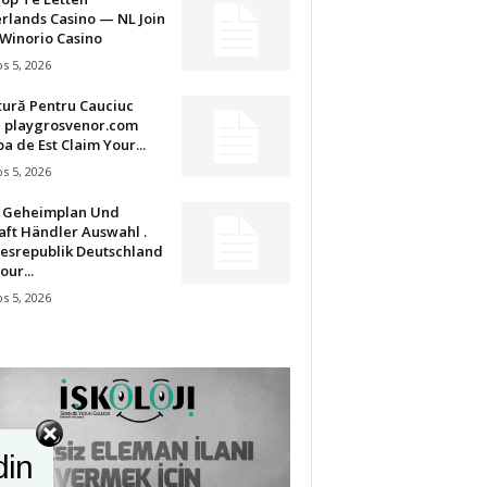
rlands Casino — NL Join
Winorio Casino
s 5, 2026
tură Pentru Cauciuc
u playgrosvenor.com
a de Est Claim Your...
s 5, 2026
t Geheimplan Und
aft Händler Auswahl .
esrepublik Deutschland
our...
s 5, 2026
din