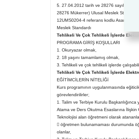
5. 27.04.2012 tarih ve 28276 sayılı Resm
28276 Mükerrer) Ulusal Meslek Standartlar
12UMS0204-4 referans kodlu Asansör Bakı
Meslek Standardı
Tehlikeli Ve Çok Tehlikeli İşlerde Elek
PROGRAMA GİRİŞ KOŞULLARI
1. Okuryazar olmak,
2. 18 yaşını tamamlamış olmak,
3. Tehlikeli ve çok tehlikeli işlerde çalışab
Tehlikeli Ve Çok Tehlikeli İşlerde Elek
EĞİTİMCİLERİN NİTELİĞİ
Kurs programının uygulanmasında eğiticile
görevlendirilirler;
1. Talim ve Terbiye Kurulu Başkanlığınca 
Atama ve Ders Okutma Esaslarına İlişkin Ç
Teknolojisi alan öğretmeni olarak atananla
 öğretmen bulunamaması durumunda öğre
olanlar,