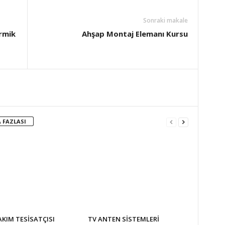
Sonraki makale
ermik
Ahşap Montaj Elemanı Kursu
 FAZLASI
AKIM TESİSATÇISI
TV ANTEN SİSTEMLERİ