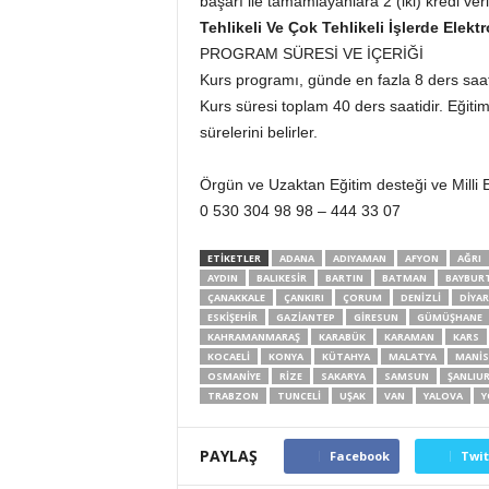
başarı ile tamamlayanlara 2 (iki) kredi veril
Tehlikeli Ve Çok Tehlikeli İşlerde Elek
PROGRAM SÜRESİ VE İÇERİĞİ
Kurs programı, günde en fazla 8 ders saat
Kurs süresi toplam 40 ders saatidir. Eğit
sürelerini belirler.
Örgün ve Uzaktan Eğitim desteği ve Milli Eğ
0 530 304 98 98 – 444 33 07
ETİKETLER
ADANA
ADIYAMAN
AFYON
AĞRI
AYDIN
BALIKESIR
BARTIN
BATMAN
BAYBUR
ÇANAKKALE
ÇANKIRI
ÇORUM
DENIZLI
DIYAR
ESKIŞEHIR
GAZIANTEP
GIRESUN
GÜMÜŞHANE
KAHRAMANMARAŞ
KARABÜK
KARAMAN
KARS
KOCAELI
KONYA
KÜTAHYA
MALATYA
MANIS
OSMANIYE
RIZE
SAKARYA
SAMSUN
ŞANLIU
TRABZON
TUNCELI
UŞAK
VAN
YALOVA
Y
PAYLAŞ
Facebook
Twit