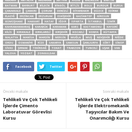
ANKARA
ANTALYA
ARDAHAN
ARTVIN
AYDIN
BALIKESIR
BARTIN
BATMAN
BAYBURT
BILECIK
BINGÖL
BITLIS
BOLU
BURDUR
BURSA
ÇANAKKALE
ÇANKIRI
ÇORUM
DENIZLI
DIYARBAKIR
DÜZCE
EDIRNE
ELAZIĞ
ERZINCAN
ERZURUM
ESKIŞEHIR
GAZIANTEP
GIRESUN
GÜMÜŞHANE
HAKKARI
HATAY
IĞDIR
ISPARTA
İSTANBUL
İZMIR
KAHRAMANMARAŞ
KARABÜK
KARAMAN
KARS
KASTAMONU
KAYSERI
KILIS
KIRIKKALE
KIRKLARELI
KIRŞEHIR
KOCAELI
KONYA
KÜTAHYA
MALATYA
MANISA
MARDIN
MERSIN
MUĞLA
MUŞ
NEVŞEHIR
NIĞDE
ORDU
OSMANIYE
RIZE
SAKARYA
SAMSUN
ŞANLIURFA
SIIRT
SINOP
SIVAS
ŞIRNAK
TEKIRDAĞ
TOKAT
TRABZON
TUNCELI
UŞAK
VAN
YALOVA
YOZGAT
ZONGULDAK
Facebook
Twitter
Önceki makale
Sonraki makale
Tehlikeli Ve Çok Tehlikeli
Tehlikeli Ve Çok Tehlikeli
İşlerde Çimento
İşlerde Elektromekanik
Laboratuvar Görevlisi
Taşıyıcılar Bakım Ve
Kursu
Onarımcılığı Kursu