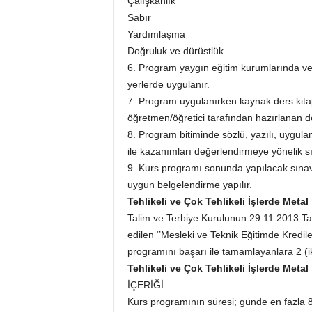
Çalışkanlık
Sabır
Yardımlaşma
Doğruluk ve dürüstlük
6. Program yaygın eğitim kurumlarında v
yerlerde uygulanır.
7. Program uygulanırken kaynak ders ki
öğretmen/öğretici tarafından hazırlanan der
8. Program bitiminde sözlü, yazılı, uygul
ile kazanımları değerlendirmeye yönelik sın
9. Kurs programı sonunda yapılacak sınav
uygun belgelendirme yapılır.
Tehlikeli ve Çok Tehlikeli İşlerde Meta
Talim ve Terbiye Kurulunun 29.11.2013 Tari
edilen ‘’Mesleki ve Teknik Eğitimde Kredil
programını başarı ile tamamlayanlara 2 (iki)
Tehlikeli ve Çok Tehlikeli İşlerde Meta
İÇERİĞİ
Kurs programının süresi; günde en fazla 8 