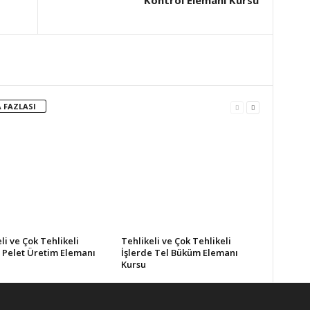
Kontrol Elemanı Kursu
 FAZLASI
li ve Çok Tehlikeli
Tehlikeli ve Çok Tehlikeli
e Pelet Üretim Elemanı
İşlerde Tel Büküm Elemanı
Kursu