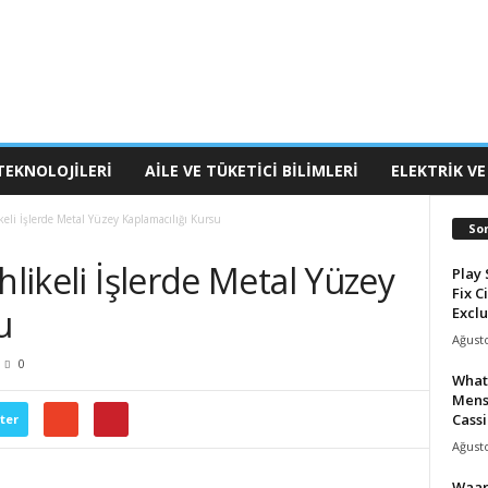
TEKNOLOJILERI
AILE VE TÜKETICI BILIMLERI
ELEKTRIK VE
keli İşlerde Metal Yüzey Kaplamacılığı Kursu
So
hlikeli İşlerde Metal Yüzey
Play 
Fix C
u
Exclu
Ağusto
0
What
Mens
Cassi
ter
Ağusto
Waar