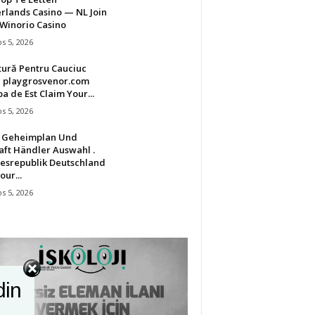
rlands Casino — NL Join
Winorio Casino
s 5, 2026
tură Pentru Cauciuc
u playgrosvenor.com
a de Est Claim Your...
s 5, 2026
t Geheimplan Und
aft Händler Auswahl .
esrepublik Deutschland
our...
s 5, 2026
din