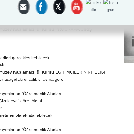
sayılı Resmî Gazete’de yayımlanan
 ekindeki 13UMS0374-3 referans
lusal Meslek Standardı
l Yüzey Kaplamacılığı Kursu
PROGRAMA GİRİŞ
ileri gerçekleştirebilecek
ak.
l Yüzey Kaplamacılığı Kursu
EĞİTİMCİLERİN NİTELİĞİ
r aşağıdaki öncelik sırasına göre
yayımlanan “Öğretmenlik Alanları,
Çizelgeye” göre: Metal
r,
etmen olarak atanabilecek
yayımlanan “Öğretmenlik Alanları,