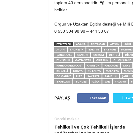
toplam 40 ders saatidir. Eğitim personeli,
belirler.
Örgün ve Uzaktan Eğitim desteği ve Milli Eğ
0 530 304 98 98 – 444 33 07
ETİKETLER
ADANA
ADIYAMAN
AFYON
AĞRI
AYDIN
BALIKESIR
BARTIN
BATMAN
BAYBUR
ÇANAKKALE
ÇANKIRI
ÇORUM
DENIZLI
DIYAR
ESKIŞEHIR
GAZIANTEP
GIRESUN
GÜMÜŞHANE
KAHRAMANMARAŞ
KARABÜK
KARAMAN
KARS
KOCAELI
KONYA
KÜTAHYA
MALATYA
MANIS
OSMANIYE
RIZE
SAKARYA
SAMSUN
ŞANLIU
TRABZON
TUNCELI
UŞAK
VAN
YALOVA
Y
PAYLAŞ
Facebook
Twit
Önceki makale
Tehlikeli ve Çok Tehlikeli İşlerde