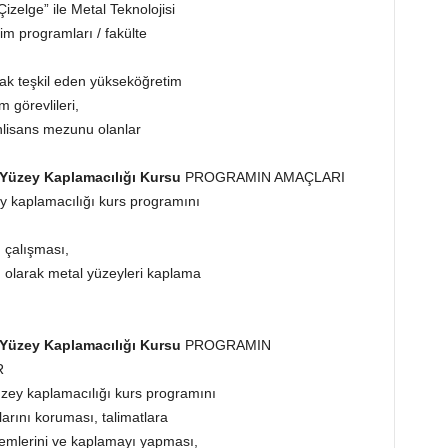
zelge” ile Metal Teknolojisi
im programları / fakülte
nak teşkil eden yükseköğretim
 görevlileri,
 önlisans mezunu olanlar
l Yüzey Kaplamacılığı Kursu
PROGRAMIN AMAÇLARI
zey kaplamacılığı kurs programını
n çalışması,
un olarak metal yüzeyleri kaplama
l Yüzey Kaplamacılığı Kursu
PROGRAMIN
R
 yüzey kaplamacılığı kurs programını
larını koruması, talimatlara
lemlerini ve kaplamayı yapması,