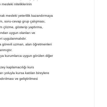
 mesleki niteliklerinin
rak mesleki yeterlilik kazandırmaya
ım, soru-cevap grup çalışması,
lem çözme, gösterip yaptırma,
ından uygun olanları ve
ri uygulanmalıdır.
da görevli uzman, alan öğretmenleri
anmıştır.
eya kurumlarca uygun görülen diğer
yüzey kaplamacılığı kurs
rı yoluyla kursa katılan bireylere
ırılması ve geliştirilmesi