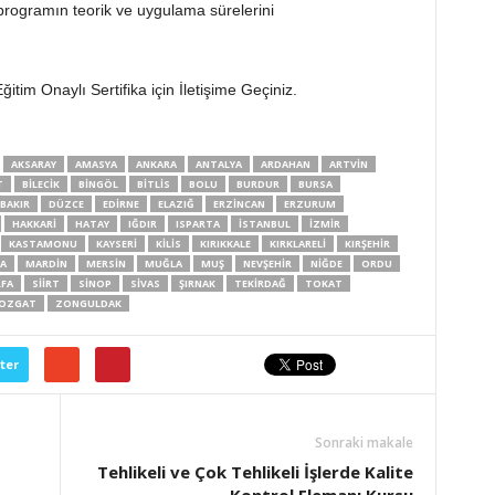
 programın teorik ve uygulama sürelerini
itim Onaylı Sertifika için İletişime Geçiniz.
AKSARAY
AMASYA
ANKARA
ANTALYA
ARDAHAN
ARTVIN
T
BILECIK
BINGÖL
BITLIS
BOLU
BURDUR
BURSA
BAKIR
DÜZCE
EDIRNE
ELAZIĞ
ERZINCAN
ERZURUM
HAKKARI
HATAY
IĞDIR
ISPARTA
İSTANBUL
İZMIR
KASTAMONU
KAYSERI
KILIS
KIRIKKALE
KIRKLARELI
KIRŞEHIR
A
MARDIN
MERSIN
MUĞLA
MUŞ
NEVŞEHIR
NIĞDE
ORDU
RFA
SIIRT
SINOP
SIVAS
ŞIRNAK
TEKIRDAĞ
TOKAT
OZGAT
ZONGULDAK
ter
Sonraki makale
Tehlikeli ve Çok Tehlikeli İşlerde Kalite