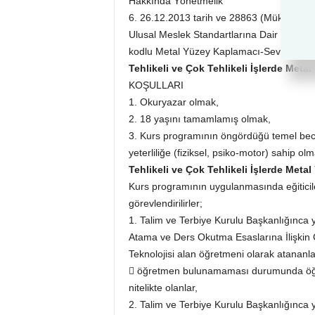
Hakkında Yönetmelik
6. 26.12.2013 tarih ve 28863 (Mükerrer) 
Ulusal Meslek Standartlarına Dair Tebliğ
kodlu Metal Yüzey Kaplamacı-Seviye 3- U
Tehlikeli ve Çok Tehlikeli İşlerde Meta
KOŞULLARI
1. Okuryazar olmak,
2. 18 yaşını tamamlamış olmak,
3. Kurs programının öngördüğü temel becer
yeterliliğe (fiziksel, psiko-motor) sahip olm
Tehlikeli ve Çok Tehlikeli İşlerde Meta
Kurs programının uygulanmasında eğiticile
görevlendirilirler;
1. Talim ve Terbiye Kurulu Başkanlığınca 
Atama ve Ders Okutma Esaslarına İlişkin 
Teknolojisi alan öğretmeni olarak atananla
 öğretmen bulunamaması durumunda öğr
nitelikte olanlar,
2. Talim ve Terbiye Kurulu Başkanlığınca 