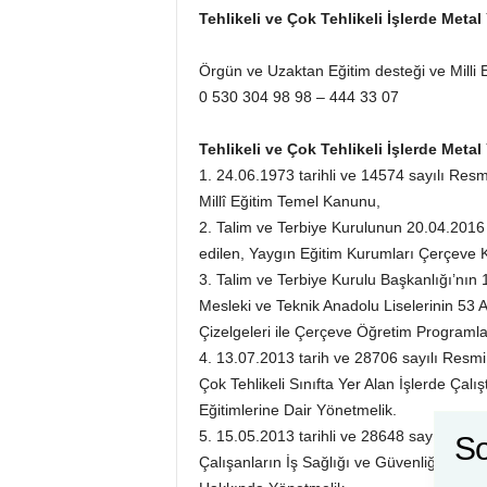
Tehlikeli ve Çok Tehlikeli İşlerde Meta
Örgün ve Uzaktan Eğitim desteği ve Milli Eğ
0 530 304 98 98 – 444 33 07
Tehlikeli ve Çok Tehlikeli İşlerde Meta
1. 24.06.1973 tarihli ve 14574 sayılı Res
Millî Eğitim Temel Kanunu,
2. Talim ve Terbiye Kurulunun 20.04.2016 ta
edilen, Yaygın Eğitim Kurumları Çerçeve 
3. Talim ve Terbiye Kurulu Başkanlığı’nın 1
Mesleki ve Teknik Anadolu Liselerinin 53 A
Çizelgeleri ile Çerçeve Öğretim Programlar
4. 13.07.2013 tarih ve 28706 sayılı Resmi
Çok Tehlikeli Sınıfta Yer Alan İşlerde Çalış
Eğitimlerine Dair Yönetmelik.
5. 15.05.2013 tarihli ve 28648 sayılı Res
So
Çalışanların İş Sağlığı ve Güvenliği Eğitim