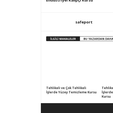
Endüstriyel Kalıpçı Kursu
safeport
İLGİLİ MAKALELER
BU YAZARDAN DAHA
Tehlikeli ve Çok Tehlikeli
Tehlike
İşlerde Yüzey Temizleme Kursu
İşlerd
Kursu