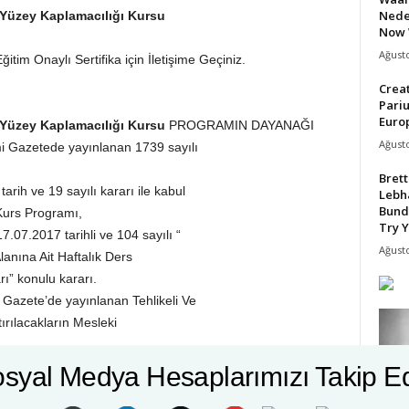
Nede
l Yüzey Kaplamacılığı Kursu
Now 
Ağusto
itim Onaylı Sertifika için İletişime Geçiniz.
Crea
Pari
Europ
l Yüzey Kaplamacılığı Kursu
PROGRAMIN DAYANAĞI
Ağusto
mi Gazetede yayınlanan 1739 sayılı
Bret
rih ve 19 sayılı kararı ile kabul
Lebh
Bund
Kurs Programı,
Try Y
7.07.2017 tarihli ve 104 sayılı “
Ağusto
lanına Ait Haftalık Ders
ı” konulu kararı.
 Gazete’de yayınlanan Tehlikeli Ve
tırılacakların Mesleki
mî Gazete’ de yayımlanan
syal Medya Hesaplarımızı Takip E
lerinin Usul ve Esasları