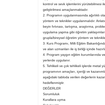
kontrol ve sevk işlemlerini yürütebilmesi ile
geliştirilmesi amaçlanmaktadır.
2. Programın uygulanmasında ağırlıklı ola
yöntem ve teknikler uygulanmalıdır. Anlat
beyin fırtınası, tartışma, araştırma, prob
uygulama yapma gibi öğretim yaklaşımlar
grupla/bireysel öğretim yöntem ve teknikle
3. Kurs Programı, Milli Eğitim Bakanlığın
ve alan uzmanları ile iş birliği içinde hazırl
4. Program yaygın eğitim kurumlarında v
yerlerde uygulanır.
5. Tehlikeli ve çok tehlikeli işlerde metal 
programının amaçları, içeriği ve kazanımla
aşağıdaki tabloda verilen değerlerin kazand
hedeflenmiştir.
DEĞERLER
Sorumluluk
Kurallara uyma