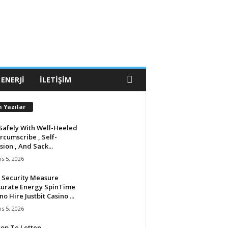
 ENERJI
İLETIŞIM
n Yazılar
Safely With Well-Heeled
ircumscribe , Self-
sion , And Sack...
s 5, 2026
 Security Measure
urate Energy SpinTime
no Hire Justbit Casino ...
s 5, 2026
op Te Letten