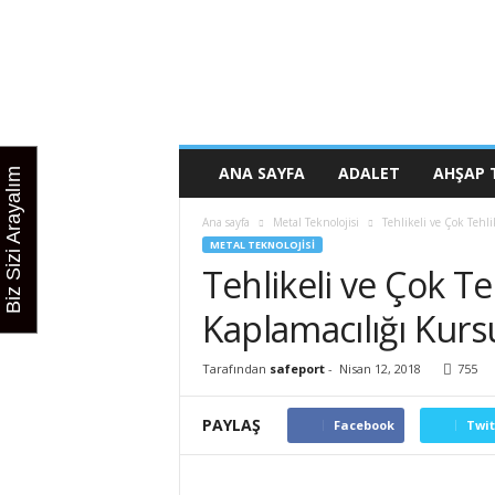
K
u
r
s
u
n
u
ANA SAYFA
ADALET
AHŞAP 
Biz Sizi Arayalım
z
b
Ana sayfa
Metal Teknolojisi
Tehlikeli ve Çok Tehli
u
METAL TEKNOLOJISI
r
Tehlikeli ve Çok Te
a
d
Kaplamacılığı Kurs
a
Tarafından
safeport
-
Nisan 12, 2018
755
PAYLAŞ
Facebook
Twit