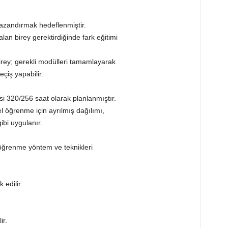
kazandırmak hedeflenmiştir.
lan birey gerektirdiğinde fark eğitimi
.
birey; gerekli modülleri tamamlayarak
çiş yapabilir.
i 320/256 saat olarak planlanmıştır.
el öğrenme için ayrılmış dağılımı,
gibi uygulanır.
 öğrenme yöntem ve teknikleri
 edilir.
ir.