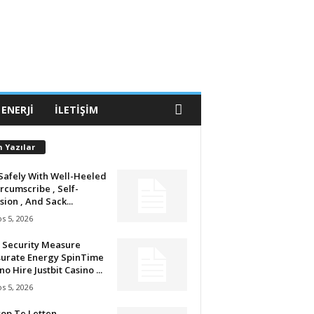
 ENERJI
İLETIŞIM
n Yazılar
Safely With Well-Heeled
ircumscribe , Self-
sion , And Sack...
s 5, 2026
 Security Measure
urate Energy SpinTime
no Hire Justbit Casino ...
s 5, 2026
op Te Letten