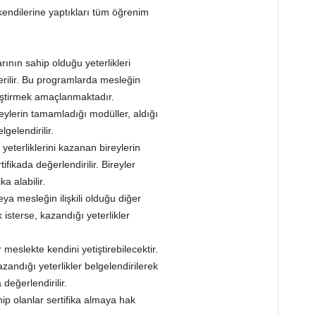
endilerine yaptıkları tüm öğrenim
ının sahip olduğu yeterlikleri
rilir. Bu programlarda mesleğin
tiştirmek amaçlanmaktadır.
eylerin tamamladığı modüller, aldığı
gelendirilir.
terliklerini kazanan bireylerin
fikada değerlendirilir. Bireyler
a alabilir.
ya mesleğin ilişkili olduğu diğer
sterse, kazandığı yeterlikler
 meslekte kendini yetiştirebilecektir.
andığı yeterlikler belgelendirilerek
değerlendirilir.
hip olanlar sertifika almaya hak