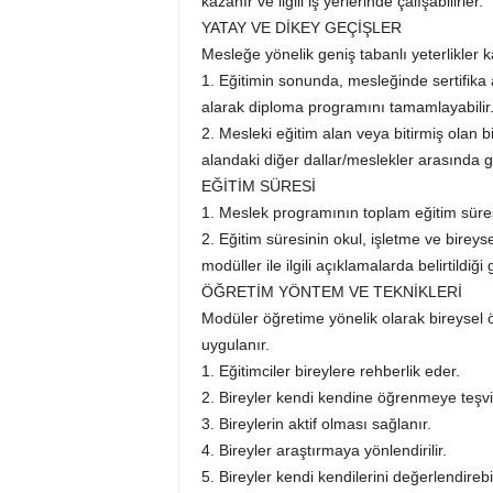
kazanır ve ilgili iş yerlerinde çalışabilirler.
YATAY VE DİKEY GEÇİŞLER
Mesleğe yönelik geniş tabanlı yeterlikler 
1. Eğitimin sonunda, mesleğinde sertifika a
alarak diploma programını tamamlayabilir
2. Mesleki eğitim alan veya bitirmiş olan 
alandaki diğer dallar/meslekler arasında ge
EĞİTİM SÜRESİ
1. Meslek programının toplam eğitim süres
2. Eğitim süresinin okul, işletme ve bireys
modüller ile ilgili açıklamalarda belirtildiği 
ÖĞRETİM YÖNTEM VE TEKNİKLERİ
Modüler öğretime yönelik olarak bireysel
uygulanır.
1. Eğitimciler bireylere rehberlik eder.
2. Bireyler kendi kendine öğrenmeye teşvik
3. Bireylerin aktif olması sağlanır.
4. Bireyler araştırmaya yönlendirilir.
5. Bireyler kendi kendilerini değerlendirebil