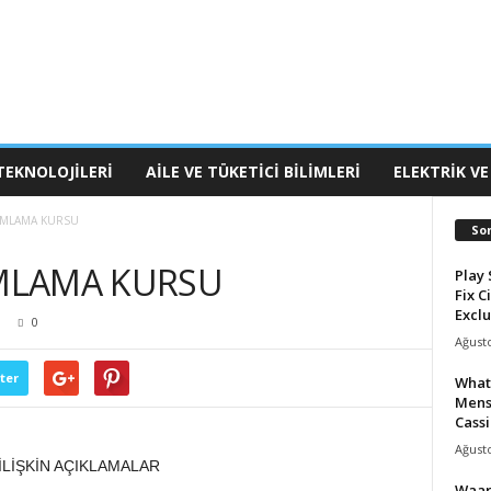
TEKNOLOJILERI
AILE VE TÜKETICI BILIMLERI
ELEKTRIK VE
MLAMA KURSU
So
MLAMA KURSU
Play 
Fix C
Exclu
0
Ağusto
ter
What
Mens
Cassi
Ağusto
İŞKİN AÇIKLAMALAR
Waar