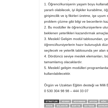
1. Öğrenci/kursiyerin yaşam boyu kullanab
yararlı olabilecek, iyi ilişkiler kurabilme
girişimcilik ve iş fikirleri üretme, işe uyu
problem çözme gibi bilgi ve becerilerin kaz
2. Bu modüller ile öğrenci/kursiyerlere ul
beklenen yeterlikleri kazandırmak amaçla
3. Meslekî Gelişim modül tablosundan, çe
öğrenci/kursiyerlerin hazır bulunuşluk dü
seçilecek ve yeterlik tablosunda yer alan s
4. Dördüncü seviye meslek elemanları, bü
tamamlamış olacaklardır.
5. Meslekî gelişim modülleri programlard
kullanılabilecektir.
Örgün ve Uzaktan Eğitim desteği ve Milli Eğ
0 530 304 98 98 – 444 33 07
ETİKETLER
ADANA
ADIYAMAN
AFYON
AĞRI
AYDIN
BALIKESIR
BARTIN
BATMAN
BAYBUR