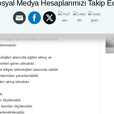
syal Medya Hesaplarımızı Takip E
tamında çalışan etkileşimli
e ya da bu hizmetlere ihtiyaç
vb. yerlerde çalışabilirler.
ANIMLARI
 bağlı eğitim kurumlarında eğitim
teknolojisi alanı standart donanımları
lanmalıdır.
lojileri alanında eğitim almış ve
nleri görev almalıdır.
bilişim teknolojileri alanında sektör
arından yararlanılabilir.
leri almış olmalıdır.
k;
 ölçülecektir.
tavırları ölçülecektir.
lendirilecektir.