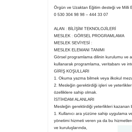
Örgün ve Uzaktan Eğitim desteği ve Milli Eğ
0 530 304 98 98 – 444 33 07
ALAN : BİLİŞİM TEKNOLOJİLERİ
MESLEK : GÖRSEL PROGRAMLAMA
MESLEK SEVİYESİ :
MESLEK ELEMANI TANIMI
Görsel programlama dilinin kurulumu ve 
kullanarak programlama, veritabanı ve inte
GİRİŞ KOŞULLARI
1. Okuma yazma bilmek veya ilkokul mez
2. Mesleğin gerektirdiği işleri ve yeterlikl
özelliklere sahip olmak.
İSTİHDAM ALANLARI
Mesleğin gerektirdiği yeterlikleri kazanan 
1. Kullanıcı ara yüzüne sahip uygulama ve
yönetimi hizmeti veren ya da bu hizmetle
ve kuruluşlarında,