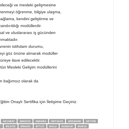
ileceği ve mesleki gelişmesine
, öğrenmeyi öğrenme, bilgiye ulaşma,
m sağlama, kendini geliştirme ve
andırıldığı modüllerdir.
usal ve uluslararası iş gücünden
nmaktadır.
vrenin istihdam durumu,
zeyi göz önüne alınarak modüller
üreye ilave edilecektir.
tün Mesleki Gelişim modüllerini
an bağımsız olarak da
itim Onaylı Sertifika için İletişime Geçiniz.
AKSARAY
AMASYA
ANKARA
ANTALYA
ARDAHAN
ARTVIN
T
BILECIK
BINGÖL
BITLIS
BOLU
BURDUR
BURSA