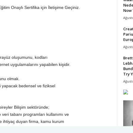
Nede
itim Onaylı Sertifika için İletişime Geçiniz.
Now 
Ağusto
Crea
Pari
Europ
Ağusto
arayüz oluşumunu, kodları
Bret
Lebh
rnet uygulamalarını yapabilen kişidir.
Bund
Try Y
unu olmak.
Ağusto
eri yapacak bedensel ve fiziksel
bireyler Bilişim sektöründe;
 veri tabanı programları kullanımı ve
re ihtiyaç duyan firma, kamu kurum