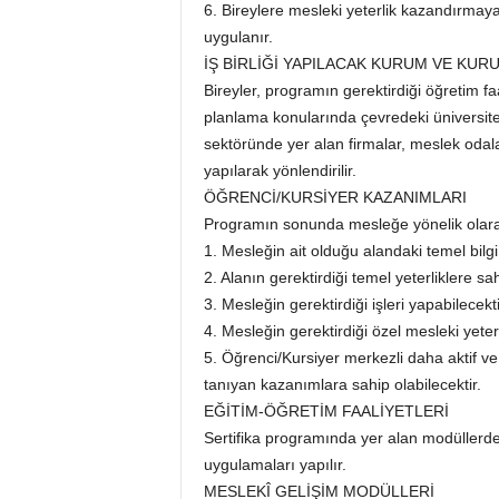
6. Bireylere mesleki yeterlik kazandırmaya
uygulanır.
İŞ BİRLİĞİ YAPILACAK KURUM VE KUR
Bireyler, programın gerektirdiği öğretim faa
planlama konularında çevredeki üniversiteler
sektöründe yer alan firmalar, meslek odalar
yapılarak yönlendirilir.
ÖĞRENCİ/KURSİYER KAZANIMLARI
Programın sonunda mesleğe yönelik olarak
1. Mesleğin ait olduğu alandaki temel bilgi
2. Alanın gerektirdiği temel yeterliklere sah
3. Mesleğin gerektirdiği işleri yapabilecekti
4. Mesleğin gerektirdiği özel mesleki yeterl
5. Öğrenci/Kursiyer merkezli daha aktif v
tanıyan kazanımlara sahip olabilecektir.
EĞİTİM-ÖĞRETİM FAALİYETLERİ
Sertifika programında yer alan modüllerd
uygulamaları yapılır.
MESLEKÎ GELİŞİM MODÜLLERİ