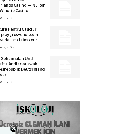
rlands Casino — NL Join
Winorio Casino
s 5, 2026
tură Pentru Cauciuc
u playgrosvenor.com
a de Est Claim Your...
s 5, 2026
t Geheimplan Und
aft Händler Auswahl .
esrepublik Deutschland
our...
s 5, 2026