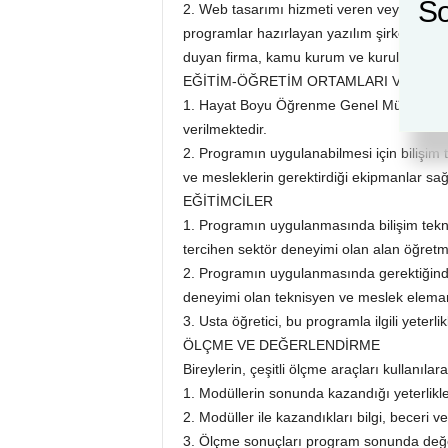
So
2. Web tasarımı hizmeti veren veya web or
programlar hazırlayan yazılım şirketlerind
duyan firma, kamu kurum ve kuruluşlarında 
EĞİTİM-ÖĞRETİM ORTAMLARI VE DON
1. Hayat Boyu Öğrenme Genel Müdürlüğüne
verilmektedir.
2. Programın uygulanabilmesi için bilişim 
ve mesleklerin gerektirdiği ekipmanlar sağ
EĞİTİMCİLER
1. Programın uygulanmasında bilişim tekno
tercihen sektör deneyimi olan alan öğretme
2. Programın uygulanmasında gerektiğinde 
deneyimi olan teknisyen ve meslek elemanl
3. Usta öğretici, bu programla ilgili yeterlik
ÖLÇME VE DEĞERLENDİRME
Bireylerin, çeşitli ölçme araçları kullanılara
1. Modüllerin sonunda kazandığı yeterlikler
2. Modüller ile kazandıkları bilgi, beceri ve 
3. Ölçme sonuçları program sonunda değer