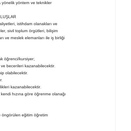
 yönelik yöntem ve teknikler
ULUŞLAR
liyetleri, istihdam olanakları ve
, sivil toplum örgütleri, bilişim
ı ve meslek elemanları ile iş birliği
 öğrenci/kursiyer;
 ve becerileri kazanabilecektir.
ip olabilecektir.
r.
ikleri kazanabilecektir.
e kendi hızına göre öğrenme olanağı
e öngörülen eğitim öğretim