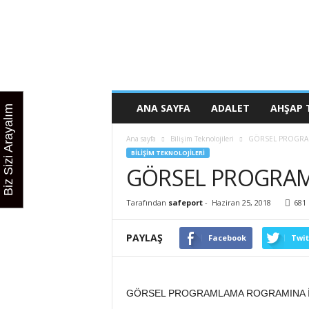
K
u
r
s
u
n
u
ANA SAYFA
ADALET
AHŞAP 
Biz Sizi Arayalım
z
b
Ana sayfa
Bilişim Teknolojileri
GÖRSEL PROGRA
u
BILIŞIM TEKNOLOJILERI
r
GÖRSEL PROGRA
a
d
a
Tarafından
safeport
-
Haziran 25, 2018
681
PAYLAŞ
Facebook
Twit
GÖRSEL PROGRAMLAMA ROGRAMINA İL