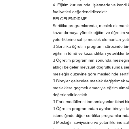
4. Eğitim kurumunda, işletmede ve kendi k
faaliyetleri değerlendirilecektir.
BELGELENDİRME
Sertifika programlarında; meslek elemanlar
kazandırmaya yönelik eğitim ve öğretim ve
yeterliklerine sahip meslek elemanları ye
 Sertifika öğretim programı sürecinde bir
eğitimin tümü ve kazandıkları yeterlikler bel
 Öğretim programının sonunda mesleğin ye
aldığı belgeler mevzuat doğrultusunda serti
mesleğin düzeyine göre mesleğinde sertifik
 Bireyler gelecekte meslek değiştirmek ve
mesleklere geçmek amacıyla eğitim almak i
değerlendirilecektir.
 Fark modüllerini tamamlayanlar ikinci bir
 Öğretim programından ayrılan bireyin kaz
istendiğinde diğer sertifika programlarında 
 Mesleğin seviyesine ve yeterliklerine sa