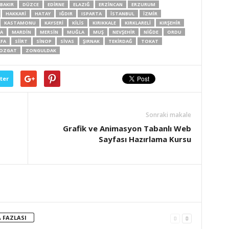
BAKIR
DÜZCE
EDIRNE
ELAZIĞ
ERZINCAN
ERZURUM
HAKKARI
HATAY
IĞDIR
ISPARTA
İSTANBUL
İZMIR
KASTAMONU
KAYSERI
KILIS
KIRIKKALE
KIRKLARELI
KIRŞEHIR
A
MARDIN
MERSIN
MUĞLA
MUŞ
NEVŞEHIR
NIĞDE
ORDU
RFA
SIIRT
SINOP
SIVAS
ŞIRNAK
TEKIRDAĞ
TOKAT
OZGAT
ZONGULDAK
ter
Sonraki makale
Grafik ve Animasyon Tabanlı Web
Sayfası Hazırlama Kursu
 FAZLASI