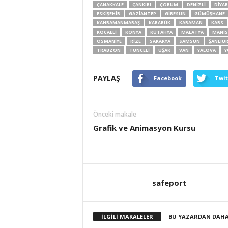
ÇANAKKALE
ÇANKIRI
ÇORUM
DENIZLI
DIYAR
ESKIŞEHIR
GAZIANTEP
GIRESUN
GÜMÜŞHANE
KAHRAMANMARAŞ
KARABÜK
KARAMAN
KARS
KOCAELI
KONYA
KÜTAHYA
MALATYA
MANIS
OSMANIYE
RIZE
SAKARYA
SAMSUN
ŞANLIU
TRABZON
TUNCELI
UŞAK
VAN
YALOVA
Y
PAYLAŞ
Facebook
Twit
Önceki makale
Grafik ve Animasyon Kursu
safeport
İLGİLİ MAKALELER
BU YAZARDAN DAHA